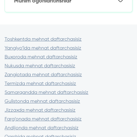
Muhim ogohlantirishlar
Kichik birinchi qarzni rasmiylashtiring va
Kuniga 1,5% dan
muddatidan oldin to‘lang
Qaytarish uchun: 1 225 000 so‘m
Kreditor litsenziyasini O‘zR MB saytida
Garov dasturlaridan foydalaning (texnika,
Ortiqcha to‘lov: 225 000 so‘m
tekshiring
avto)
Imzolashdan oldin shartnomani diqqat bilan
o‘qib chiqing.
Toshkentda mehnat daftarchasisiz
Oldindan to‘lov talab qiladigan
Yangiyo‘lda mehnat daftarchasisiz
kreditorlardan saqlaning
3-5 ta tashkilotdagi sharoitlarni taqqoslang
Buxoroda mehnat daftarchasisiz
Nukusda mehnat daftarchasisiz
Zangiotada mehnat daftarchasisiz
Termizda mehnat daftarchasisiz
Samarqandda mehnat daftarchasisiz
Gulistonda mehnat daftarchasisiz
Jizzaxda mehnat daftarchasisiz
Farg‘onada mehnat daftarchasisiz
Andijonda mehnat daftarchasisiz
Qarshida mehnat daftarchasisiz