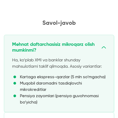
Savol-javob
Mehnat daftarchasisiz mikroqarz olish
mumkinmi?
Ha, ko‘plab XMI va banklar shunday
mahsulotlarni taklif qilmoqda. Asosiy variantlar:
Kartaga ekspress-qarzlar (5 mln so‘mgacha)
Muqobil daromadni tasdiqlovchi
mikrokreditlar
Pensiya zayomlari (pensiya guvohnomasi
bo‘yicha)
Talabalik dasturlari (talabalik bileti bo‘yicha)