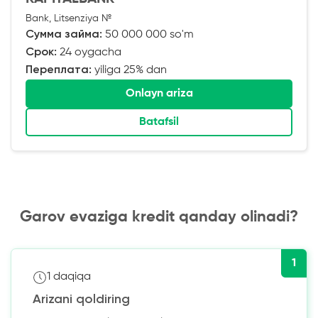
Bank, Litsenziya №
Сумма займа:
50 000 000 so'm
Срок:
24 oygacha
Переплата:
yiliga 25% dan
Onlayn ariza
Batafsil
Garov evaziga kredit qanday olinadi?
1
1 daqiqa
Arizani qoldiring