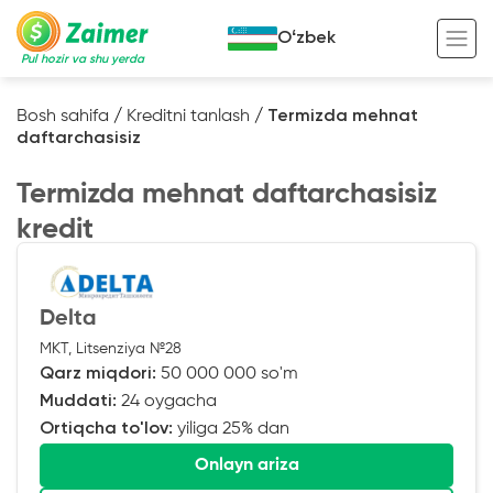
Oʻzbek
Pul hozir va shu yerda
Bosh sahifa
/
Kreditni tanlash
/
Termizda mehnat
daftarchasisiz
Garov evaziga kredit
Termizda mehnat daftarchasisiz
Avto garov evaziga kredit
kredit
Ko’chmas mulk garov evaziga kredit
Foydali
Maxsus texnika garov evaziga kredit
Kreditingizning hayotiy tsikli
Delta
Kredit onlayn
Kalkulyator
MKT, Litsenziya №28
Tadbirkorlar uchun onlayn kredit
Qarz miqdori:
50 000 000 so'm
Muddati:
24 oygacha
O‘zini o‘zi band qilganlar uchun onlayn
kredit
Ortiqcha to'lov:
yiliga 25% dan
Onlayn ariza