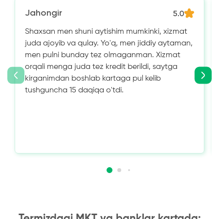
Jahongir
5.0
Shaxsan men shuni aytishim mumkinki, xizmat
juda ajoyib va ​​qulay. Yo'q, men jiddiy aytaman,
men pulni bunday tez olmaganman. Xizmat
orqali menga juda tez kredit berildi, saytga
kirganimdan boshlab kartaga pul kelib
tushguncha 15 daqiqa o'tdi.
Termizdagi MKT va banklar kartada: