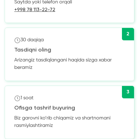
Saytda yoki telefon orqali
+998 78 113-22-72
2
30 daqiqa
Tasdiqni oling
Arizangiz tasdiqlangani haqida sizga xabar
beramiz
3
1 soat
Ofisga tashrif buyuring
Biz garovni ko’rib chiqamiz va shartnomani
rasmiylashtiramiz