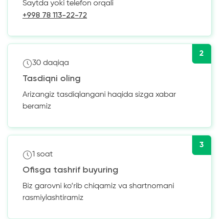
Saytda yoki telefon orqali
+998 78 113-22-72
2
30 daqiqa
Tasdiqni oling
Arizangiz tasdiqlangani haqida sizga xabar
beramiz
3
1 soat
Ofisga tashrif buyuring
Biz garovni ko’rib chiqamiz va shartnomani
rasmiylashtiramiz