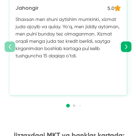
Jahongir
5.0
Shaxsan men shuni aytishim mumkinki, xizmat
juda ajoyib va ​​qulay. Yo'q, men jiddiy aytaman,
men pulni bunday tez olmaganman. Xizmat
orqali menga juda tez kredit berildi, saytga
kirganimdan boshlab kartaga pul kelib
tushguncha 15 daqiqa o'tdi.
Jizzaxdagi MKT va banklar kartada: