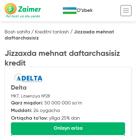
Oʻzbek
Pul hozir va shu yerda
Bosh sahifa
/
Kreditni tanlash
/
Jizzaxda mehnat
daftarchasisiz
Garov evaziga kredit
Jizzaxda mehnat daftarchasisiz
Avto garov evaziga kredit
kredit
Ko’chmas mulk garov evaziga kredit
Foydali
Maxsus texnika garov evaziga kredit
Kreditingizning hayotiy tsikli
Delta
Kredit onlayn
Kalkulyator
MKT, Litsenziya №28
Tadbirkorlar uchun onlayn kredit
Qarz miqdori:
50 000 000 so'm
Muddati:
24 oygacha
O‘zini o‘zi band qilganlar uchun onlayn
kredit
Ortiqcha to'lov:
yiliga 25% dan
Onlayn ariza