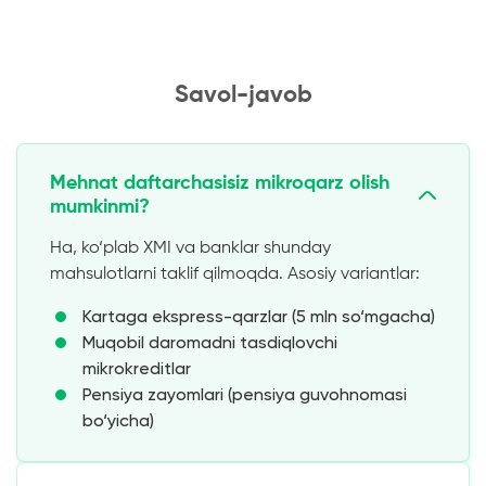
Savol-javob
Mehnat daftarchasisiz mikroqarz olish
mumkinmi?
Ha, ko‘plab XMI va banklar shunday
mahsulotlarni taklif qilmoqda. Asosiy variantlar:
Kartaga ekspress-qarzlar (5 mln so‘mgacha)
Muqobil daromadni tasdiqlovchi
mikrokreditlar
Pensiya zayomlari (pensiya guvohnomasi
bo‘yicha)
Talabalik dasturlari (talabalik bileti bo‘yicha)