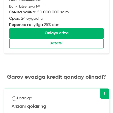
Bank, Litsenziya №
Сумма займа:
50 000 000 so'm
Срок:
24 oygacha
Переплата:
yiliga 25% dan
Onlayn ariza
Batafsil
Garov evaziga kredit qanday olinadi?
1
1 daqiqa
Arizani qoldiring