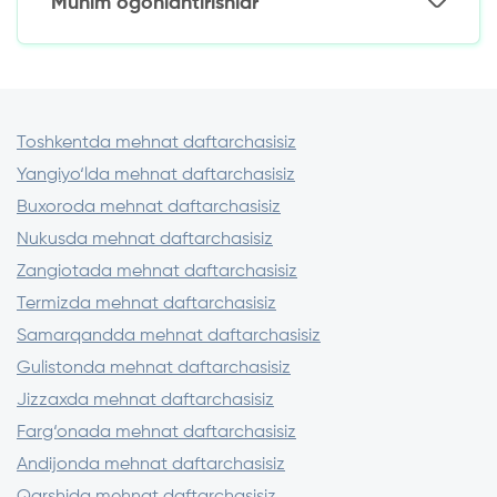
Muhim ogohlantirishlar
Kichik birinchi qarzni rasmiylashtiring va
Kuniga 1,5% dan
muddatidan oldin to‘lang
Qaytarish uchun: 1 225 000 so‘m
Kreditor litsenziyasini O‘zR MB saytida
Garov dasturlaridan foydalaning (texnika,
Ortiqcha to‘lov: 225 000 so‘m
tekshiring
avto)
Imzolashdan oldin shartnomani diqqat bilan
o‘qib chiqing.
Toshkentda mehnat daftarchasisiz
Oldindan to‘lov talab qiladigan
Yangiyo‘lda mehnat daftarchasisiz
kreditorlardan saqlaning
3-5 ta tashkilotdagi sharoitlarni taqqoslang
Buxoroda mehnat daftarchasisiz
Nukusda mehnat daftarchasisiz
Zangiotada mehnat daftarchasisiz
Termizda mehnat daftarchasisiz
Samarqandda mehnat daftarchasisiz
Gulistonda mehnat daftarchasisiz
Jizzaxda mehnat daftarchasisiz
Farg‘onada mehnat daftarchasisiz
Andijonda mehnat daftarchasisiz
Qarshida mehnat daftarchasisiz