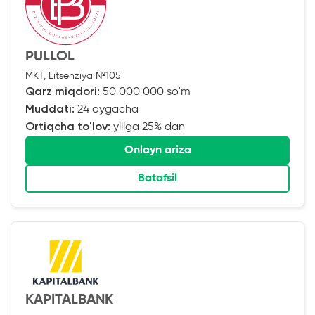
PULLOL
MKT, Litsenziya №105
Qarz miqdori:
50 000 000 so'm
Muddati:
24 oygacha
Ortiqcha to'lov:
yiliga 25% dan
Onlayn ariza
Batafsil
KAPITALBANK