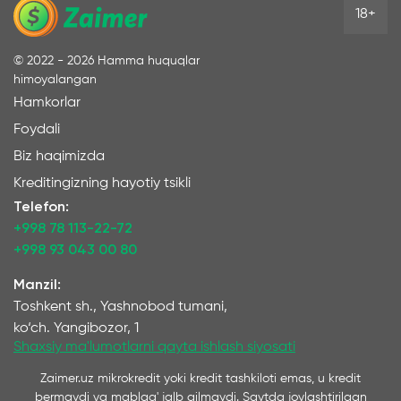
18+
©
2022 - 2026
Hamma huquqlar
himoyalangan
Hamkorlar
Foydali
Biz haqimizda
Kreditingizning hayotiy tsikli
Telefon:
+998 78 113-22-72
+998 93 043 00 80
Manzil:
Toshkent sh., Yashnobod tumani,
ko‘ch. Yangibozor, 1
Shaxsiy ma'lumotlarni qayta ishlash siyosati
Zaimer.uz mikrokredit yoki kredit tashkiloti emas, u kredit
bermaydi va mablag' jalb qilmaydi. Saytda joylashtirilgan