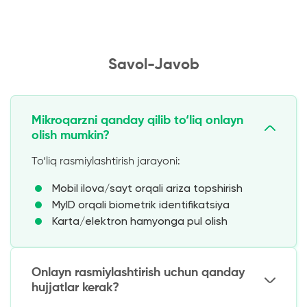
Savol-Javob
Mikroqarzni qanday qilib to‘liq onlayn
olish mumkin?
To‘liq rasmiylashtirish jarayoni:
Mobil ilova/sayt orqali ariza topshirish
MyID orqali biometrik identifikatsiya
Karta/elektron hamyonga pul olish
Onlayn rasmiylashtirish uchun qanday
hujjatlar kerak?