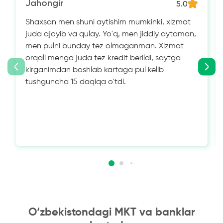
Jahongir
5.0
Shaxsan men shuni aytishim mumkinki, xizmat
juda ajoyib va ​​qulay. Yo'q, men jiddiy aytaman,
men pulni bunday tez olmaganman. Xizmat
orqali menga juda tez kredit berildi, saytga
kirganimdan boshlab kartaga pul kelib
tushguncha 15 daqiqa o'tdi.
O‘zbekistondagi MKT va banklar