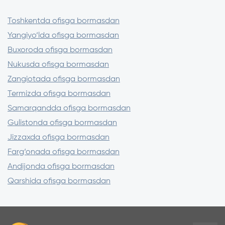
Faqat litsenziyalangan ilovalardan
foydalaning
Toshkentda ofisga bormasdan
Sayt manzilini tekshiring (https://)
Yangiyo‘lda ofisga bormasdan
SMS orqali kelgan kodlarni hech kimga
Buxoroda ofisga bormasdan
aytmang
Nukusda ofisga bormasdan
Zangiotada ofisga bormasdan
Termizda ofisga bormasdan
Samarqandda ofisga bormasdan
Gulistonda ofisga bormasdan
Jizzaxda ofisga bormasdan
Farg‘onada ofisga bormasdan
Andijonda ofisga bormasdan
Qarshida ofisga bormasdan