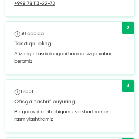
+998 78 113-22-72
2
30 daqiqa
Tasdiqni oling
Arizangiz tasdiqlangani haqida sizga xabar
beramiz
3
1 soat
Ofisga tashrif buyuring
Biz garovni ko’rib chiqamiz va shartnomani
rasmiylashtiramiz