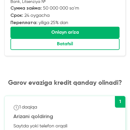
Bank, Litsenziya №
Сумма займа:
50 000 000 so'm
Срок:
24 oygacha
Переплата:
yiliga 25% dan
Onlayn ariza
Batafsil
Garov evaziga kredit qanday olinadi?
1
1 daqiqa
Arizani qoldiring
Saytda yoki telefon orqali