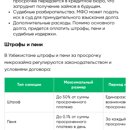
просрочке передается в кредитное бюро, что
затруднит получение займов в будущем.
Судебные разбирательства. МФО может подать
иск в суд для принудительного взыскания долга.
Дополнительные расходы. Помимо основного
долга, придется оплатить штрафы, пени и
судебные издержки.
Штрафы и пени
В Узбекистане штрафы и пени за просрочку
микрозайма регулируются законодательством и
условиями договора:
Максимальный
Тип санкции
Период на
размер
До 50% от суммы
Единоразов
Штраф
просроченного
возникновен
платежа
просрочки
До 0.1% от суммы
За каждый д
Пеня
просроченного
просрочки
платежа в день