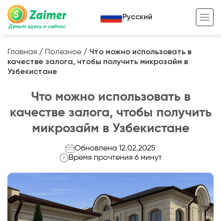
Русский
Деньги здесь и сейчас
Главная
/
Полезное
/
Что можно использовать в
качестве залога, чтобы получить микрозайм в
Кредит под залог
Узбекистане
Кредит под залог авто
Что можно использовать в
Кредит под залог недвижимости
Жизненный цикл вашего кредита
качестве залога, чтобы получить
Кредит под залог спецтехники
Полезные статьи
микрозайм в Узбекистане
Кредит онлайн
Кредитный калькулятор
Обновлена 12.02.2025
Время прочтения 6 минут
Кредит для предпринимателей
Кредит для самозанятых