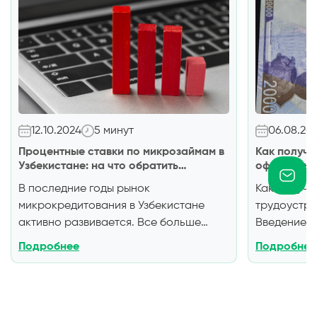
12.10.2024
5 минут
06.08.20
Процентные ставки по микрозаймам в
Как получи
Узбекистане: на что обратить
официально
внимание
Узбекистан
В последние годы рынок
Как получи
микрокредитования в Узбекистане
трудоустро
активно развивается. Все больше
Введение
В
граждан обращаются за быстрыми
трудоспос
Подробнее
Подробнее
займами небольших сумм. Микрозаймы
неофициаль
— это краткосрочные кредиты на
проблемы п
небольшие суммы, которые выдаются
кредитом. 
быстро и с минимальным пакетом
трудового 