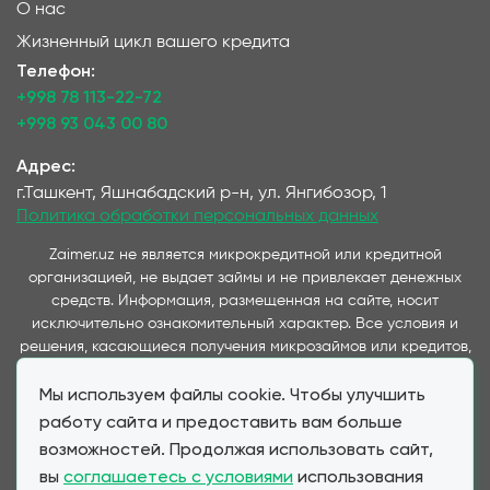
О нас
Жизненный цикл вашего кредита
Телефон:
+998 78 113-22-72
+998 93 043 00 80
Адрес:
г.Ташкент, Яшнабадский р-н, ул. Янгибозор, 1
Политика обработки персональных данных
Zaimer.uz не является микрокредитной или кредитной
организацией, не выдает займы и не привлекает денежных
средств. Информация, размещенная на сайте, носит
исключительно ознакомительный характер. Все условия и
решения, касающиеся получения микрозаймов или кредитов,
принимаются непосредственно компаниями,
Мы используем файлы cookie. Чтобы улучшить
предоставляющими данные услуги и представленные на
данном сайте. Важно отметить, что условия займов и
работу сайта и предоставить вам больше
кредитов, предлагаемые через наш сервис, полностью
возможностей. Продолжая использовать сайт,
соответствуют условиям, предоставляемым партнерскими
вы
соглашаетесь с условиями
использования
МФО и банками при прямом обращении клиента. Zaimer.uz