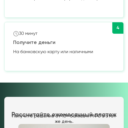
4
30 минут
Получите деньги
На банковскую карту или наличными
Рассчитайте ежемесячный платеж
Получите решение от 10+ банков и МФО в этот
же день.