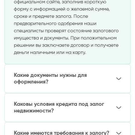
официальном сайте, заполнив короткую
форму с информацией о желаемой сумме,
сроке и предмете залога. После
предварительного одобрения наши
специалисты проверят состояние залогового
имущества и документы. При положительном
решении вы заключаете договор и получаете
деньги наличными или на карту.
Какие документы нужны для
оформления?
Необходимо подготовить:
Каковы условия кредита под залог
Паспорт
недвижимости?
Документы, подтверждающие право
собственности на предмет залога
Сумма займа: от 5 до 300 миллионов сум
Свидетельство о браке (если залоговое
Срок: до 36 месяцев
Какие имеются требования к залогу?
имущество приобретено в браке)