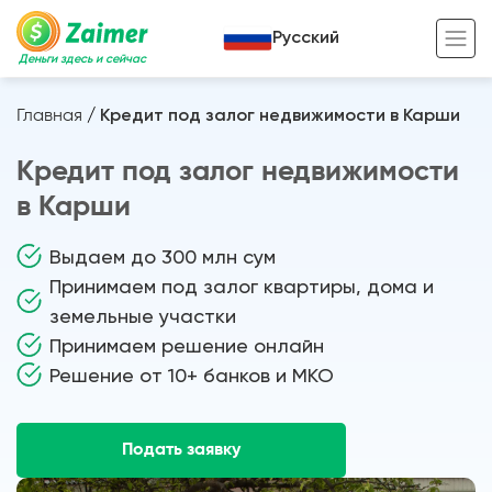
Русский
Деньги здесь и сейчас
Главная
/
Кредит под залог недвижимости в Карши
Кредит под залог
Кредит под залог недвижимости
Кредит под залог авто
в Карши
Кредит под залог недвижимости
Жизненный цикл вашего кредита
Выдаем до 300 млн сум
Кредит под залог спецтехники
Полезные статьи
Принимаем под залог квартиры, дома и
земельные участки
Кредит онлайн
Кредитный калькулятор
Принимаем решение онлайн
Кредит для предпринимателей
Решение от 10+ банков и МКО
Кредит для самозанятых
Подать заявку