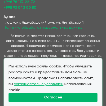
+998 78 113-22-72
+998 93 043 00 80
Адрес:
г.Ташкент, Яшнабадский р-н, ул. Янгибозор, 1
Политика обработки персональных данных
Zaimer.uz не является микрокредитной или кредитной
организацией, не выдает займы и не привлекает денежных
средств. Информация, размещенная на сайте, носит
исключительно ознакомительный характер. Все условия и
решения, касающиеся получения микрозаймов или кредитов,
принимаются непосредственно компаниями,
Мы используем файлы cookie. Чтобы улучшить
предоставляющими данные услуги и представленные на
данном сайте. Важно отметить, что условия займов и
работу сайта и предоставить вам больше
кредитов, предлагаемые через наш сервис, полностью
возможностей. Продолжая использовать сайт,
соответствуют условиям, предоставляемым партнерскими
вы
соглашаетесь с условиями
использования
МФО и банками при прямом обращении клиента. Zaimer.uz
cookie.
выступает в качестве информационного посредника,
обеспечивая удобство выбора и подачи заявок для клиентов,
Согласен
не влияя на стоимость и условия финансовых продуктов.