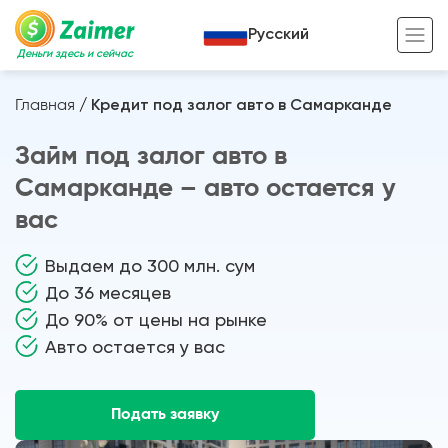
Русский
Деньги здесь и сейчас
Главная
/
Кредит под залог авто в Самарканде
Кредит под залог
Займ под залог авто в
Кредит под залог авто
Самарканде – авто остается у
Кредит под залог недвижимости
вас
Жизненный цикл вашего кредита
Кредит под залог спецтехники
Полезные статьи
Выдаем до 300 млн. сум
До 36 месяцев
Кредит онлайн
Кредитный калькулятор
До 90% от цены на рынке
Кредит для предпринимателей
Авто остается у вас
Кредит для самозанятых
Подать заявку