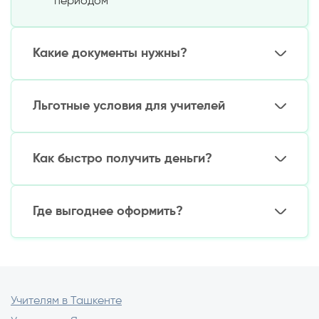
периодом
Какие документы нужны?
Упрощенный пакет:
Льготные условия для учителей
Паспорт Узбекистана
Трудовая книжка/контракт
Государственная поддержка:
Справка о зарплате (для кредитов свыше
Как быстро получить деньги?
10 млн сум)
Пониженные процентные ставки (на 3-5%
Удостоверение педагога (для льготных
ниже стандартных)
Сроки выдачи:
программ)
Увеличенные сроки кредитования (до 7 лет
Где выгоднее оформить?
для потребительских кредитов)
Микрозаймы:
5-30 минут
на карту
Возможность отсрочки платежей на
Потребительские кредиты:
1-3 рабочих
Проверенные варианты:
период каникул
дня
Специальные микрозаймы для молодых
Ипотека:
7-14 дней
(ускоренное
Государственные банки (льготные
специалистов
оформление для педагогов)
программы)
Кредитные союзы образования
Учителям в Ташкенте
Лицензированные МФО с