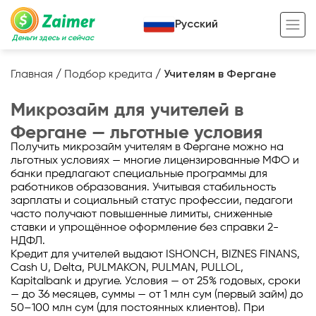
Русский
Деньги здесь и сейчас
Главная
/
Подбор кредита
/
Учителям в Фергане
Кредит под залог
Микрозайм для учителей в
Кредит под залог авто
Фергане — льготные условия
Получить микрозайм учителям в Фергане можно на
Кредит под залог недвижимости
Жизненный цикл вашего кредита
льготных условиях — многие лицензированные МФО и
банки предлагают специальные программы для
Кредит под залог спецтехники
Полезные статьи
работников образования. Учитывая стабильность
зарплаты и социальный статус профессии, педагоги
Кредит онлайн
Кредитный калькулятор
часто получают повышенные лимиты, сниженные
ставки и упрощённое оформление без справки 2-
Кредит для предпринимателей
НДФЛ.
Кредит для учителей выдают ISHONCH, BIZNES FINANS,
Кредит для самозанятых
Cash U, Delta, PULMAKON, PULMAN, PULLOL,
Kapitalbank и другие. Условия — от 25% годовых, сроки
— до 36 месяцев, суммы — от 1 млн сум (первый займ) до
50–100 млн сум (для постоянных клиентов). При