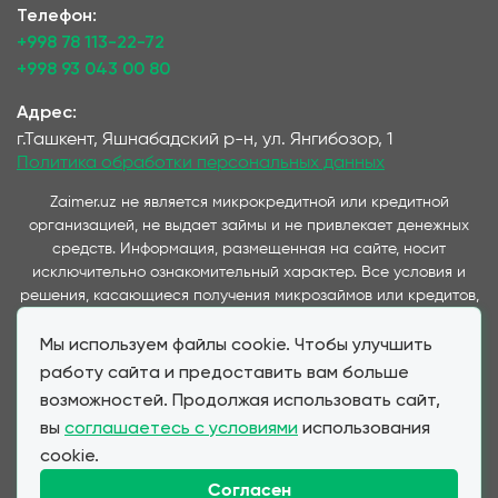
Телефон:
+998 78 113-22-72
+998 93 043 00 80
Адрес:
г.Ташкент, Яшнабадский р-н, ул. Янгибозор, 1
Политика обработки персональных данных
Zaimer.uz не является микрокредитной или кредитной
организацией, не выдает займы и не привлекает денежных
средств. Информация, размещенная на сайте, носит
исключительно ознакомительный характер. Все условия и
решения, касающиеся получения микрозаймов или кредитов,
принимаются непосредственно компаниями,
Мы используем файлы cookie. Чтобы улучшить
предоставляющими данные услуги и представленные на
данном сайте. Важно отметить, что условия займов и
работу сайта и предоставить вам больше
кредитов, предлагаемые через наш сервис, полностью
возможностей. Продолжая использовать сайт,
соответствуют условиям, предоставляемым партнерскими
вы
соглашаетесь с условиями
использования
МФО и банками при прямом обращении клиента. Zaimer.uz
cookie.
выступает в качестве информационного посредника,
обеспечивая удобство выбора и подачи заявок для клиентов,
Согласен