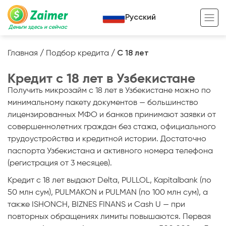
Русский
Деньги здесь и сейчас
Главная
/
Подбор кредита
/
С 18 лет
Кредит под залог
Кредит с 18 лет в Узбекистане
Кредит под залог авто
Получить микрозайм с 18 лет в Узбекистане можно по
минимальному пакету документов — большинство
Кредит под залог недвижимости
Жизненный цикл вашего кредита
лицензированных МФО и банков принимают заявки от
совершеннолетних граждан без стажа, официального
Кредит под залог спецтехники
Полезные статьи
трудоустройства и кредитной истории. Достаточно
Кредит онлайн
Кредитный калькулятор
паспорта Узбекистана и активного номера телефона
(регистрация от 3 месяцев).
Кредит для предпринимателей
Кредит с 18 лет выдают Delta, PULLOL, Kapitalbank (по
Кредит для самозанятых
50 млн сум), PULMAKON и PULMAN (по 100 млн сум), а
также ISHONCH, BIZNES FINANS и Cash U — при
повторных обращениях лимиты повышаются. Первая