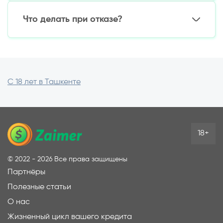
Доступные способы:
Подключите мобильный банкинг
мебель)
Что делать при отказе?
Стартовые кредиты для молодых
Через мобильные приложения банков
предпринимателей
В платежных терминалах
Альтернативные варианты:
Переводом с карты на карту
Оформить займ под залог (гаджеты,
Наличными в кассах банков
техника)
Воспользоваться кредитной картой
С 18 лет в Ташкенте
Попросить родственников оформить
кредит
18+
©
2022 - 2026
Все права защищены
Партнёры
Полезные статьи
О нас
Жизненный цикл вашего кредита