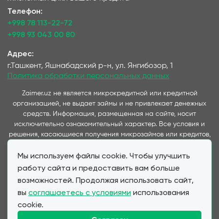
Телефон:
+998 78 113-22-72
+998 93 043 00 80
Адрес:
г.Ташкент, Яшнабадский р-н, ул. Янгибозор, 1
Политика обработки персональных данных
Zaimer.uz не является микрокредитной или кредитной
организацией, не выдает займы и не привлекает денежных
средств. Информация, размещенная на сайте, носит
исключительно ознакомительный характер. Все условия и
решения, касающиеся получения микрозаймов или кредитов,
принимаются непосредственно компаниями,
Мы используем файлы cookie. Чтобы улучшить
предоставляющими данные услуги и представленные на
данном сайте. Важно отметить, что условия займов и
работу сайта и предоставить вам больше
кредитов, предлагаемые через наш сервис, полностью
возможностей. Продолжая использовать сайт,
соответствуют условиям, предоставляемым партнерскими
вы
соглашаетесь с условиями
использования
МФО и банками при прямом обращении клиента. Zaimer.uz
cookie.
выступает в качестве информационного посредника,
обеспечивая удобство выбора и подачи заявок для клиентов,