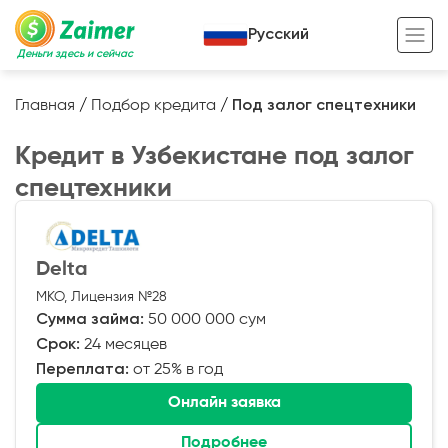
Русский
Деньги здесь и сейчас
Главная
/
Подбор кредита
/
Под залог спецтехники
Кредит под залог
Кредит в Узбекистане под залог
Кредит под залог авто
спецтехники
Кредит под залог недвижимости
Жизненный цикл вашего кредита
Кредит под залог спецтехники
Полезные статьи
Delta
Кредит онлайн
Кредитный калькулятор
МКО, Лицензия №28
Сумма займа:
50 000 000 сум
Кредит для предпринимателей
Срок:
24 месяцев
Переплата:
от 25% в год
Кредит для самозанятых
Онлайн заявка
Подробнее