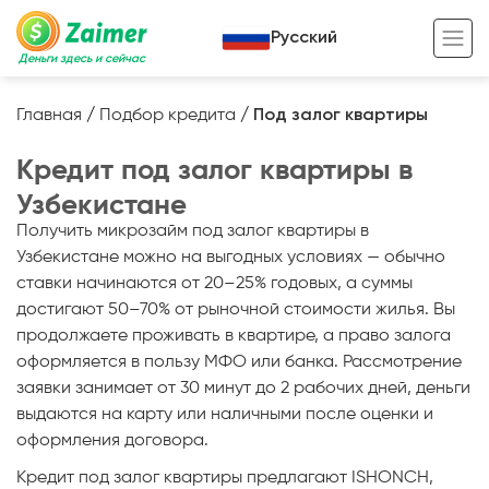
Русский
Деньги здесь и сейчас
Главная
/
Подбор кредита
/
Под залог квартиры
Кредит под залог
Кредит под залог квартиры в
Кредит под залог авто
Узбекистане
Получить микрозайм под залог квартиры в
Кредит под залог недвижимости
Жизненный цикл вашего кредита
Узбекистане можно на выгодных условиях — обычно
Кредит под залог спецтехники
Полезные статьи
ставки начинаются от 20–25% годовых, а суммы
достигают 50–70% от рыночной стоимости жилья. Вы
Кредит онлайн
Кредитный калькулятор
продолжаете проживать в квартире, а право залога
Кредит для предпринимателей
оформляется в пользу МФО или банка. Рассмотрение
заявки занимает от 30 минут до 2 рабочих дней, деньги
Кредит для самозанятых
выдаются на карту или наличными после оценки и
оформления договора.
Кредит под залог квартиры предлагают ISHONCH,