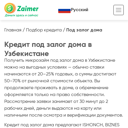
Русский
Деньги здесь и сейчас
Главная
/
Подбор кредита
/
Под залог дома
Кредит под залог
Кредит под залог дома в
Кредит под залог авто
Узбекистане
Получить микрозайм под залог дома в Узбекистане
Кредит под залог недвижимости
Жизненный цикл вашего кредита
можно на выгодных условиях — обычно ставки
Кредит под залог спецтехники
Полезные статьи
начинаются от 20–25% годовых, а суммы достигают
50–70% от рыночной стоимости объекта. Вы
Кредит онлайн
Кредитный калькулятор
продолжаете проживать в доме, а обременение
Кредит для предпринимателей
оформляется только на право собственности.
Рассмотрение заявки занимает от 30 минут до 2
Кредит для самозанятых
рабочих дней, деньги выдаются на карту или
наличными после осмотра и верификации документов.
Кредит под залог дома предлагают ISHONCH, BIZNES