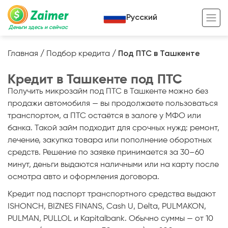
Русский
Деньги здесь и сейчас
Главная
/
Подбор кредита
/
Под ПТС в Ташкенте
Кредит под залог
Кредит в Ташкенте под ПТС
Кредит под залог авто
Получить микрозайм под ПТС в Ташкенте можно без
продажи автомобиля — вы продолжаете пользоваться
Кредит под залог недвижимости
Жизненный цикл вашего кредита
транспортом, а ПТС остаётся в залоге у МФО или
банка. Такой займ подходит для срочных нужд: ремонт,
Кредит под залог спецтехники
Полезные статьи
лечение, закупка товара или пополнение оборотных
Кредит онлайн
Кредитный калькулятор
средств. Решение по заявке принимается за 30–60
минут, деньги выдаются наличными или на карту после
Кредит для предпринимателей
осмотра авто и оформления договора.
Кредит для самозанятых
Кредит под паспорт транспортного средства выдают
ISHONCH, BIZNES FINANS, Cash U, Delta, PULMAKON,
PULMAN, PULLOL и Kapitalbank. Обычно суммы — от 10