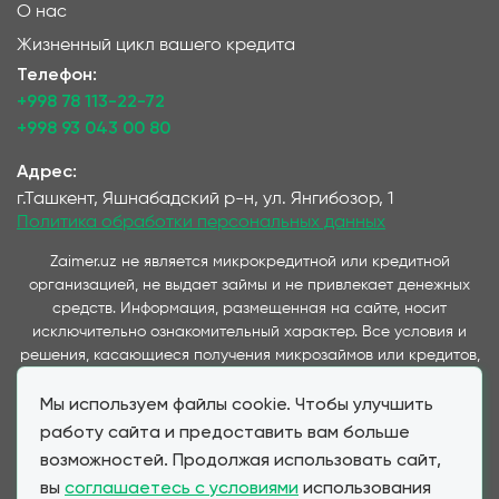
О нас
Жизненный цикл вашего кредита
Телефон:
+998 78 113-22-72
+998 93 043 00 80
Адрес:
г.Ташкент, Яшнабадский р-н, ул. Янгибозор, 1
Политика обработки персональных данных
Zaimer.uz не является микрокредитной или кредитной
организацией, не выдает займы и не привлекает денежных
средств. Информация, размещенная на сайте, носит
исключительно ознакомительный характер. Все условия и
решения, касающиеся получения микрозаймов или кредитов,
принимаются непосредственно компаниями,
Мы используем файлы cookie. Чтобы улучшить
предоставляющими данные услуги и представленные на
данном сайте. Важно отметить, что условия займов и
работу сайта и предоставить вам больше
кредитов, предлагаемые через наш сервис, полностью
возможностей. Продолжая использовать сайт,
соответствуют условиям, предоставляемым партнерскими
вы
соглашаетесь с условиями
использования
МФО и банками при прямом обращении клиента. Zaimer.uz