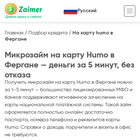
Русский
Деньги здесь и сейчас
Главная
/
Подбор кредита
/
На карту humo в
Фергане
Кредит под залог
Микрозайм на карту Humo в
Кредит под залог авто
Фергане — деньги за 5 минут, без
Кредит под залог недвижимости
Жизненный цикл вашего кредита
отказа
Кредит под залог спецтехники
Полезные статьи
Получить микрозайм на карту Humo в Фергане можно
за 1–5 минут — большинство лицензированных МФО и
Кредит онлайн
Кредитный калькулятор
банков поддерживают мгновенное зачисление на
Кредит для предпринимателей
карты национальной платёжной системы. Такой займ
оформляется полностью онлайн: достаточно
Кредит для самозанятых
паспорта, номера телефона и реквизитов карты
Humo. Справки о доходе, поручители и визиты в офис
не требуются.