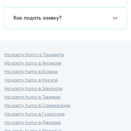
(пролонгации) займа на новый срок, чтобы вы
избежали штрафов и ухудшения кредитной
Абсолютно безопасно. Мы используем
истории.
современное SSL-шифрование,
Как подать заявку?
соответствующее международным
стандартам. Ваши данные защищены и не
Это займет не более 5 минут:
передаются третьим лицам.
— Заполните короткую форму на сайте
(паспорт, телефон, карта Humo)
На карту Humo в Ташкенте
— Дождитесь решения по заявке
На карту humo в Янгиюле
— Получите деньги на карту
На карту humo в Бухаре
На карту humo в Нукусе
На карту humo в Зангиоте
На карту humo в Термезе
На карту humo в Самарканде
На карту humo в Гулистане
На карту humo в Джизаке