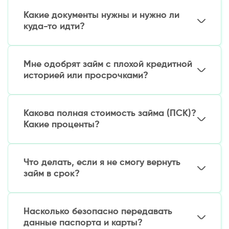
Какие документы нужны и нужно ли
куда-то идти?
Всё делается полностью онлайн. Вам нужен
только паспорт гражданина Узбекистана (или
Мне одобрят займ с плохой кредитной
ID-карта) и действующая карта Humo.
историей или просрочками?
Справки о доходах, поручители и визиты в
офис не требуются.
Да, высока вероятность. Мы рассматриваем
заявки всех клиентов. Решение принимается
Какова полная стоимость займа (ПСК)?
автоматически по многим параметрам, а не
Какие проценты?
только на основе кредитной истории. Шанс
на одобрение есть у большинства
Все ставки и итоговая сумма к возврату четко
совершеннолетних граждан.
показываются до подтверждения заявки. У нас
Что делать, если я не смогу вернуть
нет скрытых комиссий. Вы платите только
займ в срок?
проценты за фактическое время пользования
займом.
Не переживайте! Если возникли трудности,
свяжитесь с нашей службой поддержки
Насколько безопасно передавать
заранее. Мы предлагаем опцию продления
данные паспорта и карты?