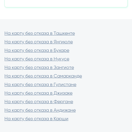
Подать заявку в другую МФО (критерии
Без комиссии через:
одобрения у всех разные);
Оформить залог или поручительство.
Мобильное приложение МФО;
Интернет-банкинг;
Платежные терминалы.
На карту без отказа в Ташкенте
На карту без отказа в Янгиюле
На карту без отказа в Бухаре
На карту без отказа в Нукусе
На карту без отказа в Зангиоте
На карту без отказа в Самарканде
На карту без отказа в Гулистане
На карту без отказа в Джизаке
На карту без отказа в Фергане
На карту без отказа в Андижане
На карту без отказа в Карши