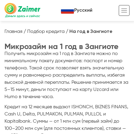
Русский
Деньги здесь и сейчас
Главная
/
Подбор кредита
/
На год в Зангиоте
Кредит под залог
Микрозайм на 1 год в Зангиоте
Кредит под залог авто
Получить микрозайм на 1 год в Зангиоте можно по
минимальному пакету документов: паспорт и номер
Кредит под залог недвижимости
Жизненный цикл вашего кредита
телефона. Такой срок позволяет взять значительную
сумму и равномерно распределить выплаты, избегая
Кредит под залог спецтехники
Полезные статьи
высокой дневной переплаты. Решение принимается за
Кредит онлайн
Кредитный калькулятор
5–15 минут, деньги поступают на карту Uzcard или
Humo в течение часа.
Кредит для предпринимателей
Кредит на 12 месяцев выдают ISHONCH, BIZNES FINANS,
Кредит для самозанятых
Cash U, Delta, PULMAKON, PULMAN, PULLOL и
Kapitalbank. Суммы — от 1 млн сум (первый займ) до
100–200 млн сум (для постоянных клиентов), ставки —