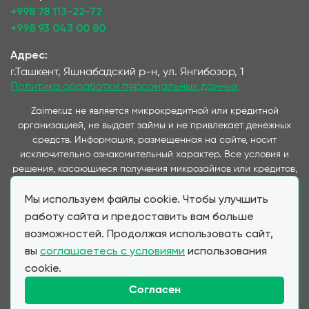
+998 78 113-22-72
+998 93 043 00 80
Адрес:
г.Ташкент, Яшнабадский р-н, ул. Янгибозор, 1
Политика обработки персональных данных
Zaimer.uz не является микрокредитной или кредитной
организацией, не выдает займы и не привлекает денежных
средств. Информация, размещенная на сайте, носит
исключительно ознакомительный характер. Все условия и
решения, касающиеся получения микрозаймов или кредитов,
принимаются непосредственно компаниями,
Мы используем файлы cookie. Чтобы улучшить
предоставляющими данные услуги и представленные на
данном сайте. Важно отметить, что условия займов и
работу сайта и предоставить вам больше
кредитов, предлагаемые через наш сервис, полностью
возможностей. Продолжая использовать сайт,
соответствуют условиям, предоставляемым партнерскими
вы
соглашаетесь с условиями
использования
МФО и банками при прямом обращении клиента. Zaimer.uz
cookie.
выступает в качестве информационного посредника,
обеспечивая удобство выбора и подачи заявок для клиентов,
Согласен
не влияя на стоимость и условия финансовых продуктов.