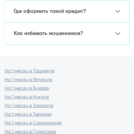
Без комиссии через:
Возможность реструктуризации
Где оформить такой кредит?
Мобильное приложение МФО
Платежные терминалы
Лучшие варианты:
Перевод с карты на карту
Как избежать мошенников?
Онлайн-МФО
(быстрое одобрение)
Банки с экспресс-программами
(низкие
Проверяйте:
ставки)
Лицензию МФО на сайте
ЦБ РУз
Отзывы в
Google Play/App Store
Отсутствие скрытых комиссий в договоре
На 1 месяц в Ташкенте
На 1 месяц в Янгиюле
На 1 месяц в Бухаре
На 1 месяц в Нукусе
На 1 месяц в Зангиоте
На 1 месяц в Термезе
На 1 месяц в Самарканде
На 1 месяц в Гулистане