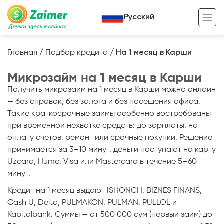
Русский
Деньги здесь и сейчас
Главная
/
Подбор кредита
/
На 1 месяц в Карши
Кредит под залог
Микрозайм на 1 месяц в Карши
Кредит под залог авто
Получить микрозайм на 1 месяц в Карши можно онлайн
— без справок, без залога и без посещения офиса.
Кредит под залог недвижимости
Жизненный цикл вашего кредита
Такие краткосрочные займы особенно востребованы
при временной нехватке средств: до зарплаты, на
Кредит под залог спецтехники
Полезные статьи
оплату счетов, ремонт или срочные покупки. Решение
Кредит онлайн
Кредитный калькулятор
принимается за 3–10 минут, деньги поступают на карту
Uzcard, Humo, Visa или Mastercard в течение 5–60
Кредит для предпринимателей
минут.
Кредит для самозанятых
Кредит на 1 месяц выдают ISHONCH, BIZNES FINANS,
Cash U, Delta, PULMAKON, PULMAN, PULLOL и
Kapitalbank. Суммы — от 500 000 сум (первый займ) до