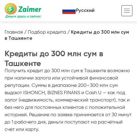
Русский
Деньги здесь и сейчас
Главная
/
Подбор кредита
/
Кредиты до 300 млн сум
в Ташкенте
Кредит под залог
Кредиты до 300 млн сум в
Кредит под залог авто
Ташкенте
Кредит под залог недвижимости
Жизненный цикл вашего кредита
Получить кредит до 300 млн сум в Ташкенте возможно
Кредит под залог спецтехники
Полезные статьи
при наличии залога или устойчивой финансовой
репутации. Суммы в диапазоне 200–300 млн сум
Кредит онлайн
Кредитный калькулятор
выдают ISHONCH, BIZNES FINANS и Cash U — как под
залог (недвижимость, коммерческий транспорт), так и
Кредит для предпринимателей
без него для постоянных клиентов с положительной
Кредит для самозанятых
историей. Решение по заявке принимается от 30 минут
до 1 рабочего дня, деньги поступают на расчётный
счёт или карту.