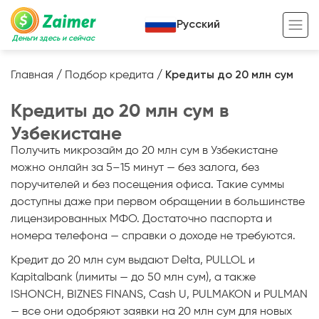
Русский
Деньги здесь и сейчас
Главная
/
Подбор кредита
/
Кредиты до 20 млн сум
Кредит под залог
Кредиты до 20 млн сум в
Кредит под залог авто
Узбекистане
Получить микрозайм до 20 млн сум в Узбекистане
Кредит под залог недвижимости
Жизненный цикл вашего кредита
можно онлайн за 5–15 минут — без залога, без
Кредит под залог спецтехники
Полезные статьи
поручителей и без посещения офиса. Такие суммы
доступны даже при первом обращении в большинстве
Кредит онлайн
Кредитный калькулятор
лицензированных МФО. Достаточно паспорта и
Кредит для предпринимателей
номера телефона — справки о доходе не требуются.
Кредит до 20 млн сум выдают Delta, PULLOL и
Кредит для самозанятых
Kapitalbank (лимиты — до 50 млн сум), а также
ISHONCH, BIZNES FINANS, Cash U, PULMAKON и PULMAN
— все они одобряют заявки на 20 млн сум для новых