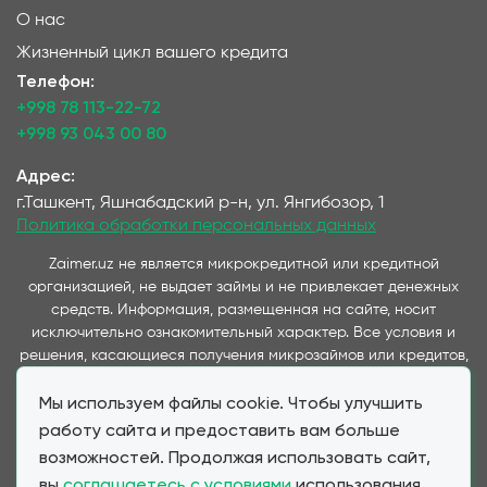
О нас
Жизненный цикл вашего кредита
Телефон:
+998 78 113-22-72
+998 93 043 00 80
Адрес:
г.Ташкент, Яшнабадский р-н, ул. Янгибозор, 1
Политика обработки персональных данных
Zaimer.uz не является микрокредитной или кредитной
организацией, не выдает займы и не привлекает денежных
средств. Информация, размещенная на сайте, носит
исключительно ознакомительный характер. Все условия и
решения, касающиеся получения микрозаймов или кредитов,
принимаются непосредственно компаниями,
Мы используем файлы cookie. Чтобы улучшить
предоставляющими данные услуги и представленные на
данном сайте. Важно отметить, что условия займов и
работу сайта и предоставить вам больше
кредитов, предлагаемые через наш сервис, полностью
возможностей. Продолжая использовать сайт,
соответствуют условиям, предоставляемым партнерскими
вы
соглашаетесь с условиями
использования