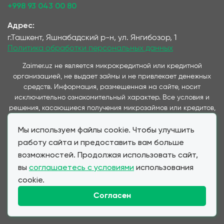
+998 93 043 00 80
Адрес:
г.Ташкент, Яшнабадский р-н, ул. Янгибозор, 1
Политика обработки персональных данных
Zaimer.uz не является микрокредитной или кредитной
организацией, не выдает займы и не привлекает денежных
средств. Информация, размещенная на сайте, носит
исключительно ознакомительный характер. Все условия и
решения, касающиеся получения микрозаймов или кредитов,
принимаются непосредственно компаниями,
Мы используем файлы cookie. Чтобы улучшить
предоставляющими данные услуги и представленные на
данном сайте. Важно отметить, что условия займов и
работу сайта и предоставить вам больше
кредитов, предлагаемые через наш сервис, полностью
возможностей. Продолжая использовать сайт,
соответствуют условиям, предоставляемым партнерскими
вы
соглашаетесь с условиями
использования
МФО и банками при прямом обращении клиента. Zaimer.uz
cookie.
выступает в качестве информационного посредника,
обеспечивая удобство выбора и подачи заявок для клиентов,
Согласен
не влияя на стоимость и условия финансовых продуктов.