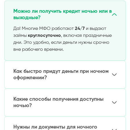
Можно ли получить кредит ночью или в
выходные?
Да! Многие МФО работают
24/7
и выдают
займы
круглосуточно
, включая праздничные
дни. Это удобно, если деньги нужны срочно
вне рабочего времени.
Как быстро придут деньги при ночном
оформлении?
Перевод занимает
от 5 минут до 1 часа
, даже
ночью. Самые быстрые сервисы
Какие способы получения доступны
обрабатывают заявки
за 2-15 минут
при
ночью?
условии корректных данных
На карту
(Uzcard/Humo/Visa/Mastercard) или
электронные кошельки
(Payme, Click, Uzum).
Нужны ли документы для ночного