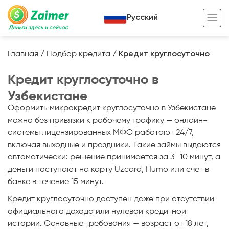
Русский
Деньги здесь и сейчас
Главная
/
Подбор кредита
/
Кредит круглосуточно
Кредит под залог
Кредит круглосуточно в
Кредит под залог авто
Узбекистане
Оформить микрокредит круглосуточно в Узбекистане
Кредит под залог недвижимости
Жизненный цикл вашего кредита
можно без привязки к рабочему графику — онлайн-
Кредит под залог спецтехники
Полезные статьи
системы лицензированных МФО работают 24/7,
включая выходные и праздники. Такие займы выдаются
Кредит онлайн
Кредитный калькулятор
автоматически: решение принимается за 3–10 минут, а
Кредит для предпринимателей
деньги поступают на карту Uzcard, Humo или счёт в
банке в течение 15 минут.
Кредит для самозанятых
Кредит круглосуточно доступен даже при отсутствии
официального дохода или нулевой кредитной
истории. Основные требования — возраст от 18 лет,