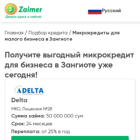
Русский
Деньги здесь и сейчас
Главная
/
Подбор кредита
/
Микрокредиты для
малого бизнеса в Зангиоте
Кредит под залог
Получите выгодный микрокредит
Кредит под залог авто
для бизнеса в Зангиоте уже
Кредит под залог недвижимости
Жизненный цикл вашего кредита
сегодня!
Кредит под залог спецтехники
Полезные статьи
Кредит онлайн
Кредитный калькулятор
Delta
Кредит для предпринимателей
МКО, Лицензия №28
Кредит для самозанятых
Сумма займа:
50 000 000 сум
Срок:
24 месяцев
Переплата:
от 25% в год