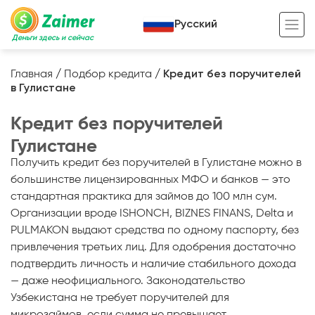
Русский
Деньги здесь и сейчас
Главная
/
Подбор кредита
/
Кредит без поручителей
в Гулистане
Кредит под залог
Кредит без поручителей
Кредит под залог авто
Гулистане
Кредит под залог недвижимости
Жизненный цикл вашего кредита
Получить кредит без поручителей в Гулистане можно в
Кредит под залог спецтехники
Полезные статьи
большинстве лицензированных МФО и банков — это
стандартная практика для займов до 100 млн сум.
Кредит онлайн
Кредитный калькулятор
Организации вроде ISHONCH, BIZNES FINANS, Delta и
PULMAKON выдают средства по одному паспорту, без
Кредит для предпринимателей
привлечения третьих лиц. Для одобрения достаточно
Кредит для самозанятых
подтвердить личность и наличие стабильного дохода
— даже неофициального. Законодательство
Узбекистана не требует поручителей для
микрозаймов, если сумма не превышает