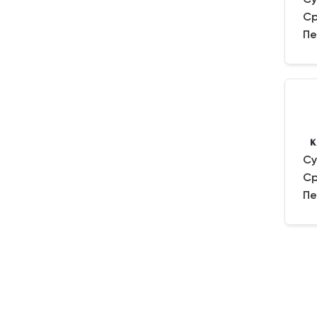
Ср
Пе
Су
Ср
Пе