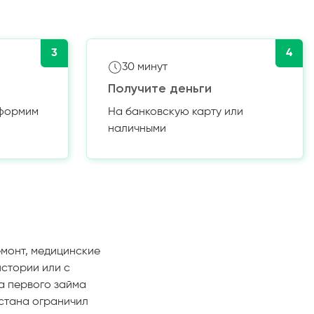
3
4
30 минут
Получите деньги
оформим
На банковскую карту или
наличными
емонт, медицинские
истории или с
а первого займа
истана ограничил