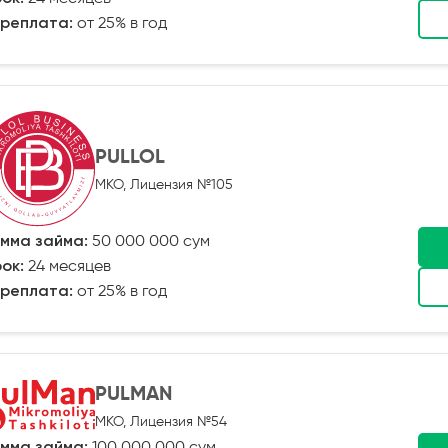
реплата:
от 25% в год
PULLOL
МКО, Лицензия №105
мма займа:
50 000 000 сум
ок:
24 месяцев
реплата:
от 25% в год
PULMAN
МКО, Лицензия №54
мма займа:
100 000 000 сум