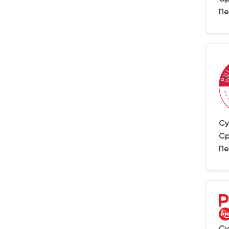
Пе
Су
Ср
Пе
Су