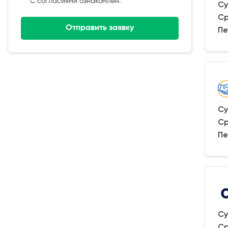
С согласиями ознакомлен.
Су
Ср
Отправить заявку
Пе
Су
Ср
Пе
Су
Ср