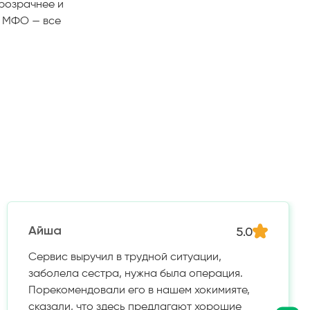
прозрачнее и
е МФО — все
5.0
Айша
Сервис выручил в трудной ситуации,
заболела сестра, нужна была операция.
Порекомендовали его в нашем хокимияте,
сказали, что здесь предлагают хорошие