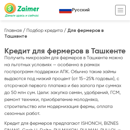
Русский
Деньги здесь и сейчас
Главная
/
Подбор кредита
/
Для фермеров в
Ташкенте
Кредит под залог
Кредит для фермеров в Ташкенте
Кредит под залог авто
Получить микрозайм для фермеров в Ташкенте можно
Кредит под залог недвижимости
Жизненный цикл вашего кредита
на льготных условиях — особенно в рамках
госпрограмм поддержки АПК. Обычно такие займы
Кредит под залог спецтехники
Полезные статьи
выдаются под низкий процент (от 15–25% годовых), с
Кредит онлайн
Кредитный калькулятор
отсрочкой первого платежа и без залога при суммах
до 50 млн сум. Цели: закупка семян, удобрений, ГСМ,
Кредит для предпринимателей
ремонт техники, приобретение молодняка,
строительство или модернизация фермы, оплата
Кредит для самозанятых
сезонных работ.
Кредит для фермеров предлагают ISHONCH, BIZNES