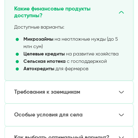
Какие финансовые продукты
доступны?
Доступные варианты:
Микрозаймы
на неотложные нужды (до 5
млн сум)
Целевые кредиты
на развитие хозяйства
Сельская ипотека
с господдержкой
Автокредиты
для фермеров
Требования к заемщикам
Основные условия:
Особые условия для села
Гражданство Узбекистана
Постоянная регистрация в сельской
Преимущества:
местности
Как выбрать оптимальный вариант?
Наличие официального дохода (для