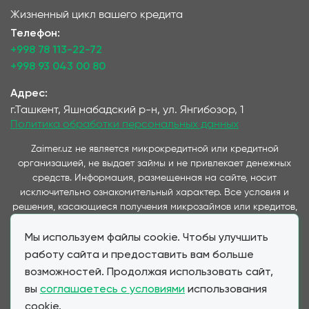
Жизненный цикл вашего кредита
Телефон:
+998 78 113-22-72
+998 93 043 00 80
Адрес:
г.Ташкент, Яшнабадский р-н, ул. Янгибозор, 1
Политика обработки персональных данных
Zaimer.uz не является микрокредитной или кредитной
организацией, не выдает займы и не привлекает денежных
средств. Информация, размещенная на сайте, носит
исключительно ознакомительный характер. Все условия и
решения, касающиеся получения микрозаймов или кредитов,
принимаются непосредственно компаниями,
Мы используем файлы cookie. Чтобы улучшить
предоставляющими данные услуги и представленные на
данном сайте. Важно отметить, что условия займов и
работу сайта и предоставить вам больше
кредитов, предлагаемые через наш сервис, полностью
возможностей. Продолжая использовать сайт,
соответствуют условиям, предоставляемым партнерскими
вы
соглашаетесь с условиями
использования
МФО и банками при прямом обращении клиента. Zaimer.uz
cookie.
выступает в качестве информационного посредника,