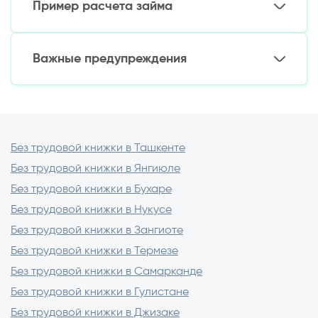
Пример расчета займа
Кредитные кооперативы
для
Привяжите банковскую карту с историей
определенных категорий
поступлений
Микрозайм 1 000 000 сум на 15 дней:
Укажите дополнительные доходы (аренда,
Важные предупреждения
фриланс)
Под 1,5% в день
Оформите небольшой первый займ и
К возврату: 1 225 000 сум
Проверяйте лицензию кредитора на сайте
погасите досрочно
Переплата: 225 000 сум
ЦБ РУз
Используйте залоговые программы
Внимательно читайте договор перед
(техника, авто)
подписанием
Без трудовой книжки в Ташкенте
Избегайте кредиторов, требующих
Без трудовой книжки в Янгиюле
предоплату
Сравнивайте условия в 3-5 организациях
Без трудовой книжки в Бухаре
Без трудовой книжки в Нукусе
Без трудовой книжки в Зангиоте
Без трудовой книжки в Термезе
Без трудовой книжки в Самарканде
Без трудовой книжки в Гулистане
Без трудовой книжки в Джизаке