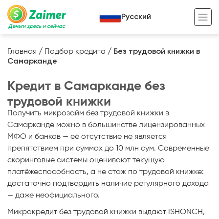
Русский
Деньги здесь и сейчас
Главная
/
Подбор кредита
/
Без трудовой книжки в
Самарканде
Кредит под залог
Кредит в Самарканде без
Кредит под залог авто
трудовой книжки
Кредит под залог недвижимости
Жизненный цикл вашего кредита
Получить микрозайм без трудовой книжки в
Кредит под залог спецтехники
Полезные статьи
Самарканде можно в большинстве лицензированных
МФО и банков — её отсутствие не является
Кредит онлайн
Кредитный калькулятор
препятствием при суммах до 10 млн сум. Современные
скоринговые системы оценивают текущую
Кредит для предпринимателей
платёжеспособность, а не стаж по трудовой книжке:
Кредит для самозанятых
достаточно подтвердить наличие регулярного дохода
— даже неофициального.
Микрокредит без трудовой книжки выдают ISHONCH,