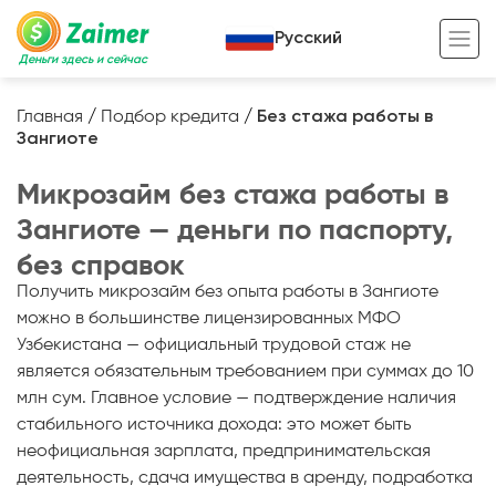
Русский
Деньги здесь и сейчас
Главная
/
Подбор кредита
/
Без стажа работы в
Зангиоте
Кредит под залог
Микрозайм без стажа работы в
Кредит под залог авто
Зангиоте — деньги по паспорту,
Кредит под залог недвижимости
Жизненный цикл вашего кредита
без справок
Кредит под залог спецтехники
Полезные статьи
Получить микрозайм без опыта работы в Зангиоте
можно в большинстве лицензированных МФО
Кредит онлайн
Кредитный калькулятор
Узбекистана — официальный трудовой стаж не
Кредит для предпринимателей
является обязательным требованием при суммах до 10
млн сум. Главное условие — подтверждение наличия
Кредит для самозанятых
стабильного источника дохода: это может быть
неофициальная зарплата, предпринимательская
деятельность, сдача имущества в аренду, подработка