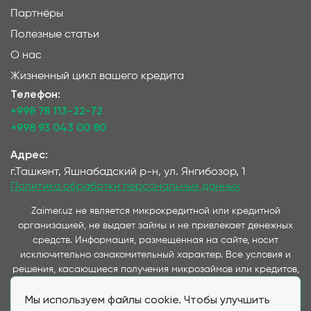
Партнёры
Полезные статьи
О нас
Жизненный цикл вашего кредита
Телефон:
+998 78 113-22-72
+998 93 043 00 80
Адрес:
г.Ташкент, Яшнабадский р-н, ул. Янгибозор, 1
Политика обработки персональных данных
Zaimer.uz не является микрокредитной или кредитной
организацией, не выдает займы и не привлекает денежных
средств. Информация, размещенная на сайте, носит
исключительно ознакомительный характер. Все условия и
решения, касающиеся получения микрозаймов или кредитов,
принимаются непосредственно компаниями,
Мы используем файлы cookie. Чтобы улучшить
предоставляющими данные услуги и представленные на