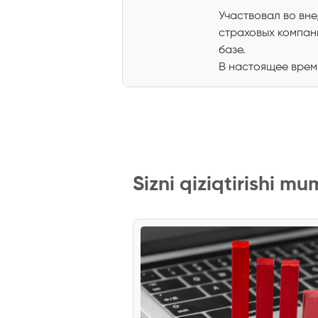
Участвовал во вн
страховых компан
базе.
В настоящее время
Sizni qiziqtirishi mu