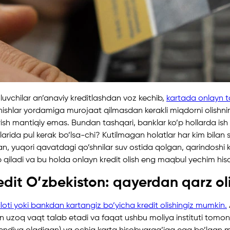
luvchilar an’anaviy kreditlashdan voz kechib,
kartada onlayn ta
anishlar yordamiga murojaat qilmasdan kerakli miqdorni olishnin
rish mantiqiy emas. Bundan tashqari, banklar ko’p hollarda is
arida pul kerak bo’lsa-chi? Kutilmagan holatlar har kim bilan so
n, yuqori qavatdagi qo’shnilar suv ostida qolgan, qarindoshi 
ab qiladi va bu holda onlayn kredit olish eng maqbul yechim his
edit O’zbekiston: qayerdan qarz ol
loti yoki bankdan kartangiz bo’yicha kredit olishingiz mumkin.
un uzoq vaqt talab etadi va faqat ushbu moliya instituti tomo