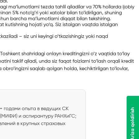
adi.
dagi ma’lumotlarni tezda tahlil qiladilar va 70% hollarda ijobiy
an 5% noto’g’ri yoki xatolar bilan to’ldirilgan, shuning
hun barcha ma’lumotlarni diqqat bilan tekshiring.
bat kutishning hojati yo‘q. Siz istalgan vaqtda istalgan
iladi – siz uni keyingi o’tkazishingiz yoki naqd
Toshkent shahridagi onlayn kreditingizni o‘z vaqtida to‘lay
ni taklif qiladi, unda siz faqat foizlarni to’lash orqali kredit
 obro’ingizni saqlab qolgan holda, kechiktirilgan to’lovlar,
0+ годами опыта в ведущих СК
Ariza qoldirish
 (МИФИ) и аспирантуру РАНХиГС;
влений в крупных страховых