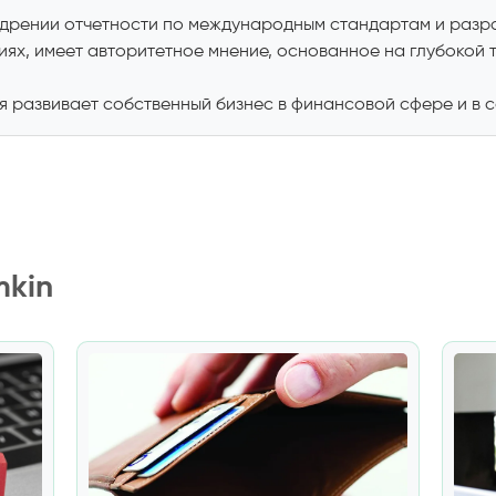
едрении отчетности по международным стандартам и разра
иях, имеет авторитетное мнение, основанное на глубокой 
 развивает собственный бизнес в финансовой сфере и в с
mkin