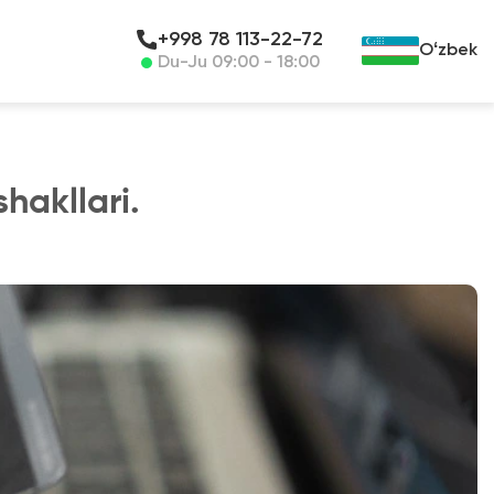
+998 78 113-22-72
Oʻzbek
Du-Ju 09:00 - 18:00
hakllari.