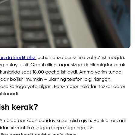
rzda kredit olish
uchun ariza berishni afzal ko’rishmoqda.
g qulay usuli. Qabul qiling, agar sizga kichik miqdor kerak
h kunlarida soat 18.00 gacha ishlaydi. Ammo yarim tunda
dir bo’lishi mumkin – ularning telefoni o’g’irlangan,
kasalxonaga yotqizilgan. Fors-major holatlari tezkor qaror
oblanadi.
ish kerak?
Amalda bankdan bunday kredit olish qiyin. Banklar arizani
nidan xizmat ko’rsatgan (depozitga ega, ish