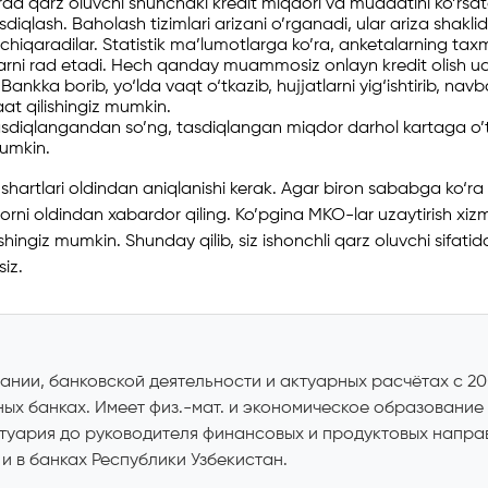
rda qarz oluvchi shunchaki kredit miqdori va muddatini ko’rsat
sdiqlash. Baholash tizimlari arizani o’rganadi, ular ariza shakli
hiqaradilar. Statistik ma’lumotlarga ko’ra, anketalarning taxmin
larni rad etadi. Hech qanday muammosiz onlayn kredit olish uc
Bankka borib, yo‘lda vaqt o‘tkazib, hujjatlarni yig‘ishtirib, nav
at qilishingiz mumkin.
sdiqlangandan so’ng, tasdiqlangan miqdor darhol kartaga o’tkaz
mumkin.
shartlari oldindan aniqlanishi kerak. Agar biron sababga ko‘ra 
rni oldindan xabardor qiling. Ko’pgina MKO-lar uzaytirish xizmati
hingiz mumkin. Shunday qilib, siz ishonchli qarz oluvchi sifatida
iz.
ании, банковской деятельности и актуарных расчётах с 2
ных банках. Имеет физ.-мат. и экономическое образование
ктуария до руководителя финансовых и продуктовых напра
и в банках Республики Узбекистан.