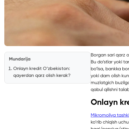
Borgan sari qarz o
Mundarija
Bu do’stlar yoki t
Onlayn kredit O’zbekiston:
bo’lsa, bankka bo
qayerdan qarz olish kerak?
yoki dam olish kunl
muzlatgich buzilga
qabul qilishni tal
Onlayn kr
Mikromoliya tashki
ko’rib chiqish uch