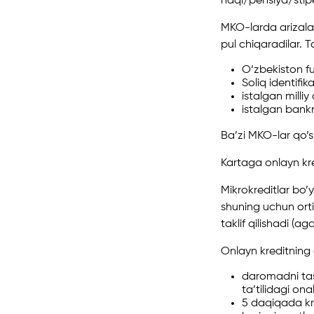
haqi/pensiya/stipe
MKO-larda arizalar
pul chiqaradilar. 
O‘zbekiston fu
Soliq identifik
istalgan milli
istalgan bank
Ba’zi MKO-lar qo’s
Kartaga onlayn kred
Mikrokreditlar bo
shuning uchun orti
taklif qilishadi (a
Onlayn kreditning a
daromadni tasd
ta’tilidagi on
5 daqiqada kre