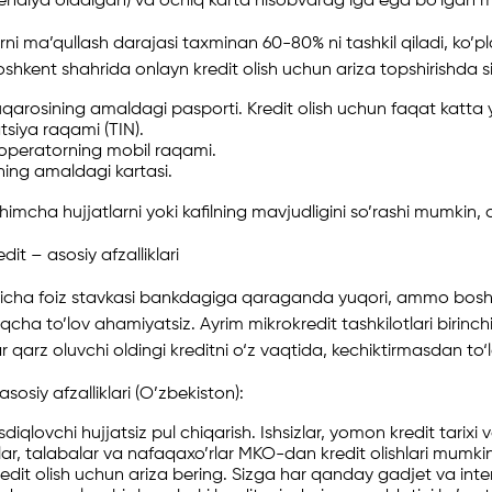
ndiya oladigan) va ochiq karta hisobvarag’iga ega bo’lgan mij
ni ma’qullash darajasi taxminan 60-80% ni tashkil qiladi, ko’pl
Toshkent shahrida onlayn kredit olish uchun ariza topshirishda s
qarosining amaldagi pasporti. Kredit olish uchun faqat katta 
atsiya raqami (TIN).
y operatorning mobil raqami.
ning amaldagi kartasi.
himcha hujjatlarni yoki kafilning mavjudligini so’rashi mumkin
it – asosiy afzalliklari
’yicha foiz stavkasi bankdagiga qaraganda yuqori, ammo bo
qcha to’lov ahamiyatsiz. Ayrim mikrokredit tashkilotlari birinc
gar qarz oluvchi oldingi kreditni o‘z vaqtida, kechiktirmasdan to‘
sosiy afzalliklari (O’zbekiston):
iqlovchi hujjatsiz pul chiqarish. Ishsizlar, yomon kredit tarixi 
alar, talabalar va nafaqaxo’rlar MKO-dan kredit olishlari mumkin
dit olish uchun ariza bering. Sizga har qanday gadjet va interne