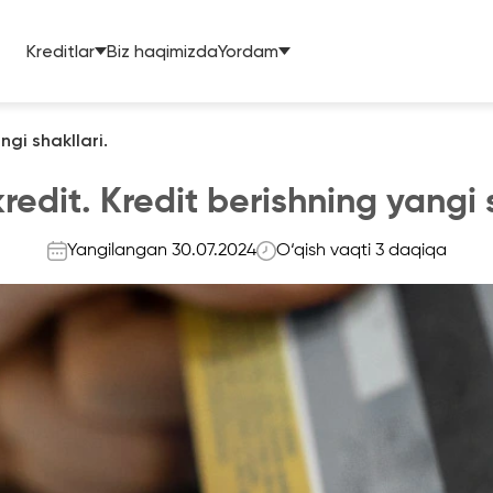
Kreditlar
Biz haqimizda
Yordam
ngi shakllari.
redit. Kredit berishning yangi s
Yangilangan 30.07.2024
O‘qish vaqti 3 daqiqa