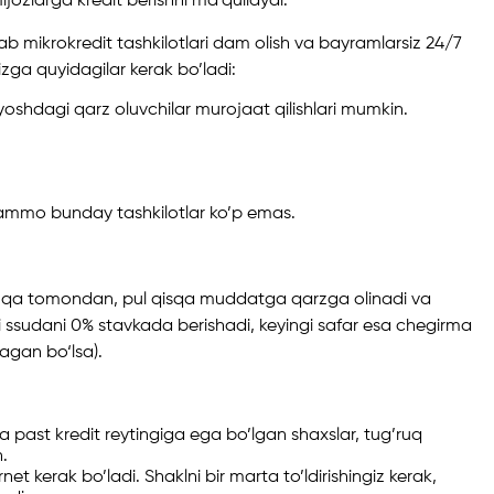
ozlarga kredit berishni ma’qullaydi.
ab mikrokredit tashkilotlari dam olish va bayramlarsiz 24/7
izga quyidagilar kerak bo’ladi:
yoshdagi qarz oluvchilar murojaat qilishlari mumkin.
, ammo bunday tashkilotlar ko’p emas.
shqa tomondan, pul qisqa muddatga qarzga olinadi va
hi ssudani 0% stavkada berishadi, keyingi safar esa chegirma
lagan bo‘lsa).
va past kredit reytingiga ega bo’lgan shaxslar, tug’ruq
.
t kerak bo’ladi. Shaklni bir marta to’ldirishingiz kerak,