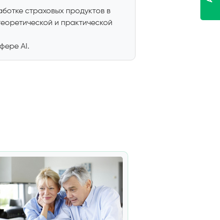
ботке страховых продуктов в
теоретической и практической
фере AI.