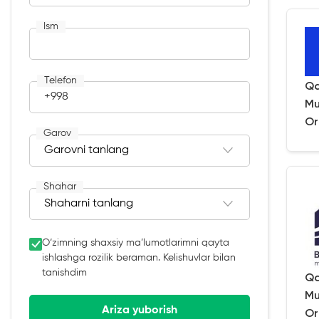
Ism
Telefon
Qa
+998
Mu
Or
Garov
Shahar
O‘zimning shaxsiy ma’lumotlarimni qayta
ishlashga rozilik beraman. Kelishuvlar bilan
tanishdim
Qa
Mu
Ariza yuborish
Or