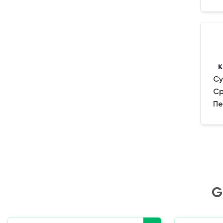
Су
Ср
Пе
G