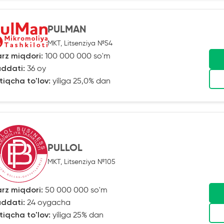
PULMAN
MKT, Litsenziya №54
rz miqdori:
100 000 000 so'm
ddati:
36 oy
tiqcha to'lov:
yiliga 25,0% dan
PULLOL
MKT, Litsenziya №105
rz miqdori:
50 000 000 so'm
ddati:
24 oygacha
tiqcha to'lov:
yiliga 25% dan