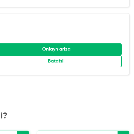
Onlayn ariza
Batafsil
i?