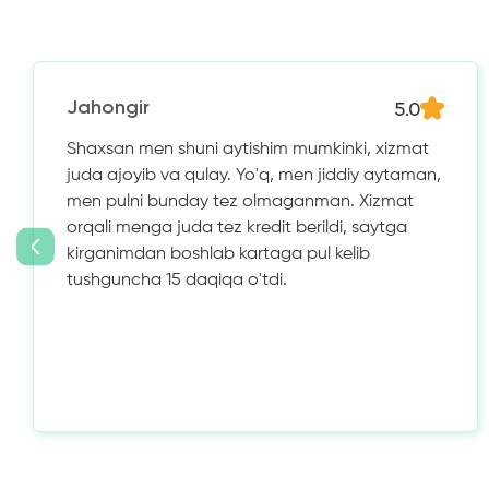
5.0
Jahongir
Shaxsan men shuni aytishim mumkinki, xizmat
juda ajoyib va ​​qulay. Yo'q, men jiddiy aytaman,
men pulni bunday tez olmaganman. Xizmat
orqali menga juda tez kredit berildi, saytga
kirganimdan boshlab kartaga pul kelib
tushguncha 15 daqiqa o'tdi.