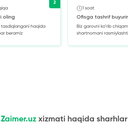
2
qiqa
1 soat
i oling
Ofisga tashrif buyuri
z tasdiqlangani haqida
Biz garovni ko’rib chiqam
bar beramiz
shartnomani rasmiylasht
Zaimer.uz
xizmati haqida sharhlar