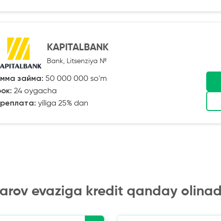
KAPITALBANK
Bank, Litsenziya №
мма займа:
50 000 000 so'm
ок:
24 oygacha
реплата:
yiliga 25% dan
arov evaziga kredit qanday olinad