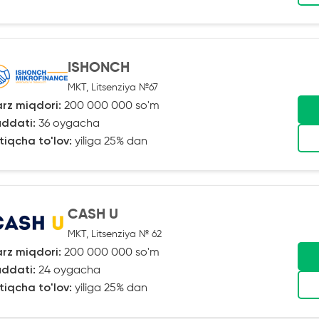
ISHONCH
MKT, Litsenziya №67
rz miqdori:
200 000 000 so'm
ddati:
36 oygacha
tiqcha to'lov:
yiliga 25% dan
CASH U
MKT, Litsenziya № 62
rz miqdori:
200 000 000 so'm
ddati:
24 oygacha
tiqcha to'lov:
yiliga 25% dan