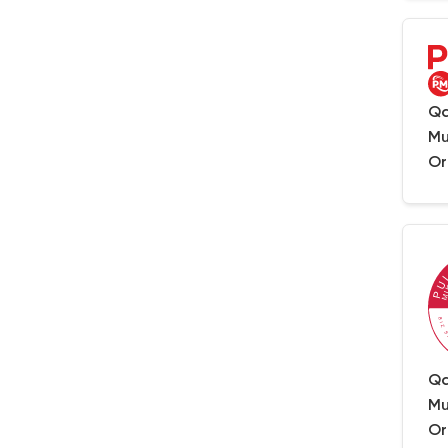
Qa
Mu
Or
Qa
Mu
Or