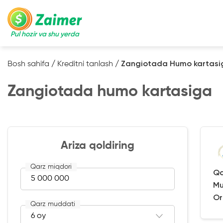
Pul hozir va shu yerda
Bosh sahifa
/
Kreditni tanlash
/
Zangiotada Humo kartasi
Zangiotada humo kartasiga
Ariza qoldiring
Qarz miqdori
Qa
Mu
Or
Qarz muddati