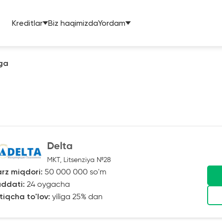
Kreditlar
Biz haqimizda
Yordam
ga
Delta
MKT, Litsenziya №28
rz miqdori:
50 000 000 so'm
ddati:
24 oygacha
tiqcha to'lov:
yiliga 25% dan