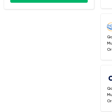
Qa
Mu
Or
Qa
Mu
Or