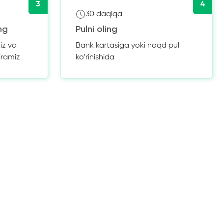
3
4
30 daqiqa
ng
Pulni oling
iz va
Bank kartasiga yoki naqd pul
iramiz
ko’rinishida