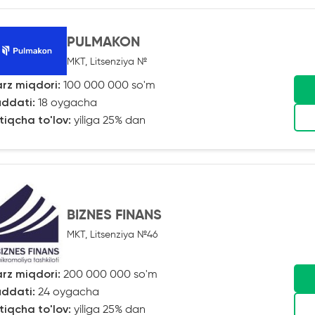
PULMAKON
MKT, Litsenziya №
rz miqdori:
100 000 000 so'm
ddati:
18 oygacha
tiqcha to'lov:
yiliga 25% dan
BIZNES FINANS
MKT, Litsenziya №46
rz miqdori:
200 000 000 so'm
ddati:
24 oygacha
tiqcha to'lov:
yiliga 25% dan