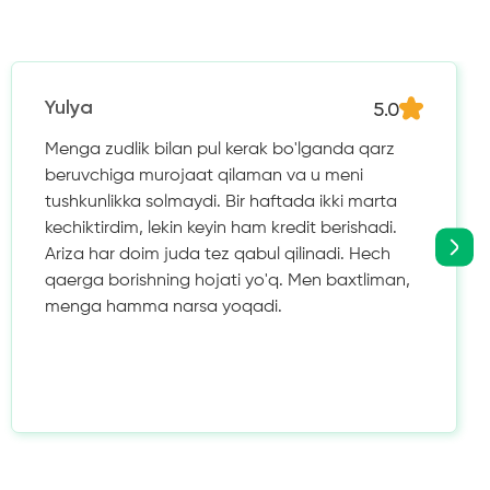
5.0
Yulya
Menga zudlik bilan pul kerak bo'lganda qarz
beruvchiga murojaat qilaman va u meni
tushkunlikka solmaydi. Bir haftada ikki marta
kechiktirdim, lekin keyin ham kredit berishadi.
Ariza har doim juda tez qabul qilinadi. Hech
qaerga borishning hojati yo'q. Men baxtliman,
menga hamma narsa yoqadi.