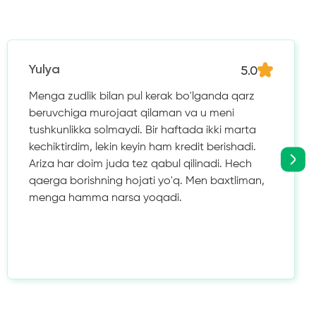
5.0
Yulya
Menga zudlik bilan pul kerak bo'lganda qarz
beruvchiga murojaat qilaman va u meni
tushkunlikka solmaydi. Bir haftada ikki marta
kechiktirdim, lekin keyin ham kredit berishadi.
Ariza har doim juda tez qabul qilinadi. Hech
qaerga borishning hojati yo'q. Men baxtliman,
menga hamma narsa yoqadi.