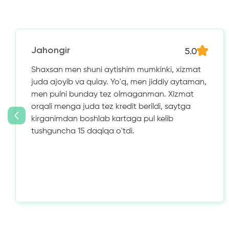
5.0
Jahongir
Shaxsan men shuni aytishim mumkinki, xizmat
juda ajoyib va ​​qulay. Yo'q, men jiddiy aytaman,
men pulni bunday tez olmaganman. Xizmat
orqali menga juda tez kredit berildi, saytga
kirganimdan boshlab kartaga pul kelib
tushguncha 15 daqiqa o'tdi.