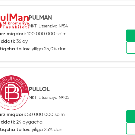
PULMAN
MKT, Litsenziya №54
rz miqdori:
100 000 000 so'm
ddati:
36 oy
tiqcha to'lov:
yiliga 25,0% dan
PULLOL
MKT, Litsenziya №105
rz miqdori:
50 000 000 so'm
ddati:
24 oygacha
tiqcha to'lov:
yiliga 25% dan