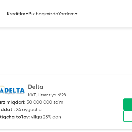
Kreditlar
Biz haqimizda
Yordam
Delta
MKT, Litsenziya №28
rz miqdori:
50 000 000 so'm
ddati:
24 oygacha
tiqcha to'lov:
yiliga 25% dan