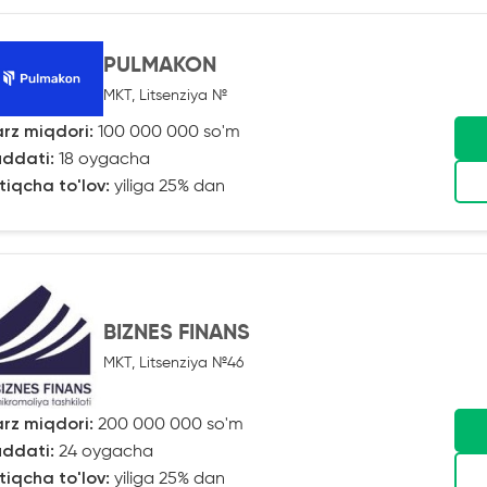
PULMAKON
MKT, Litsenziya №
rz miqdori:
100 000 000 so'm
ddati:
18 oygacha
tiqcha to'lov:
yiliga 25% dan
BIZNES FINANS
MKT, Litsenziya №46
rz miqdori:
200 000 000 so'm
ddati:
24 oygacha
tiqcha to'lov:
yiliga 25% dan