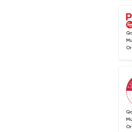
Qa
Mu
Or
Qa
Mu
Or