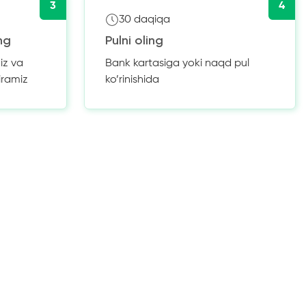
3
4
30 daqiqa
ng
Pulni oling
iz va
Bank kartasiga yoki naqd pul
iramiz
ko’rinishida