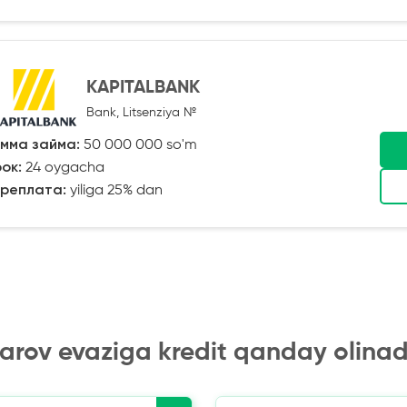
KAPITALBANK
Bank, Litsenziya №
мма займа:
50 000 000 so'm
ок:
24 oygacha
реплата:
yiliga 25% dan
arov evaziga kredit qanday olinad