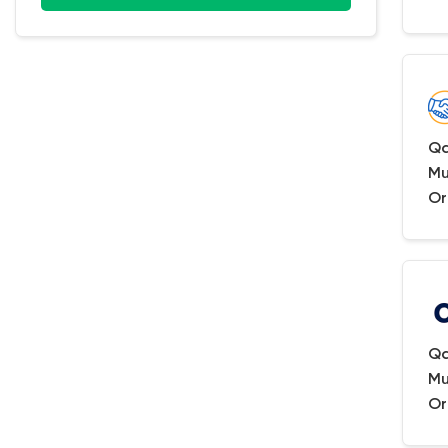
Qa
Mu
Or
Qa
Mu
Or