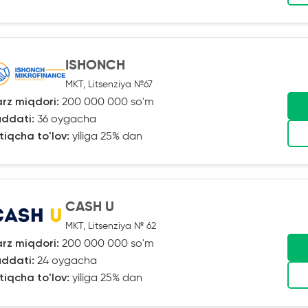
ISHONCH
MKT, Litsenziya №67
rz miqdori:
200 000 000 so'm
ddati:
36 oygacha
tiqcha to'lov:
yiliga 25% dan
CASH U
MKT, Litsenziya № 62
rz miqdori:
200 000 000 so'm
ddati:
24 oygacha
tiqcha to'lov:
yiliga 25% dan