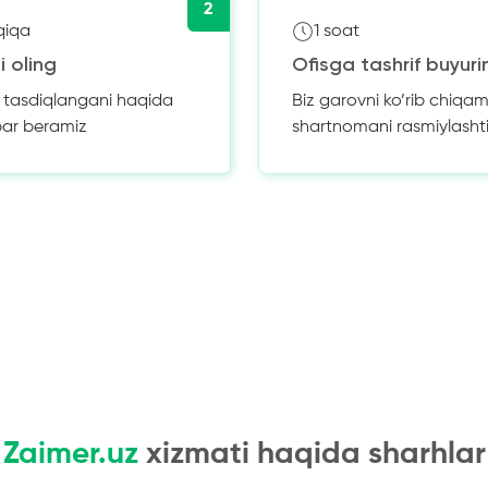
2
qiqa
1 soat
i oling
Ofisga tashrif buyuri
z tasdiqlangani haqida
Biz garovni ko’rib chiqam
bar beramiz
shartnomani rasmiylasht
Zaimer.uz
xizmati haqida sharhlar