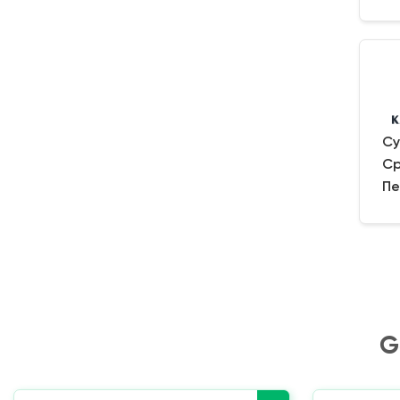
Су
Ср
Пе
G