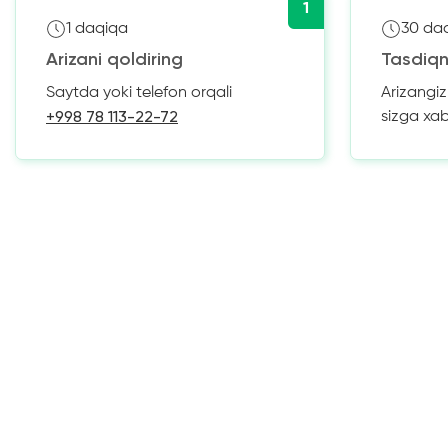
1
1 daqiqa
30 da
Arizani qoldiring
Tasdiqn
Saytda yoki telefon orqali
Arizangi
+998 78 113-22-72
sizga xa