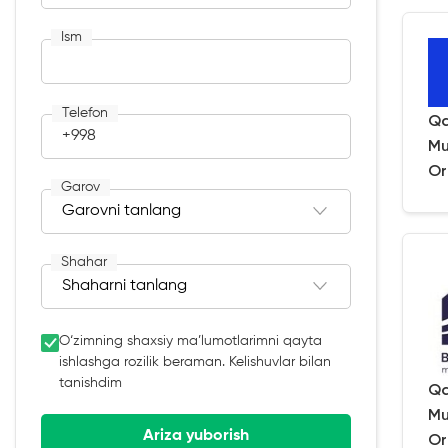
Ism
Telefon
Qa
+998
Mu
Or
Garov
Shahar
O‘zimning shaxsiy ma’lumotlarimni qayta
ishlashga rozilik beraman. Kelishuvlar bilan
tanishdim
Qa
Mu
Ariza yuborish
Or