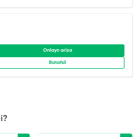
Onlayn ariza
Batafsil
i?