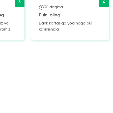
3
4
30 daqiqa
ng
Pulni oling
iz va
Bank kartasiga yoki naqd pul
iramiz
ko’rinishida