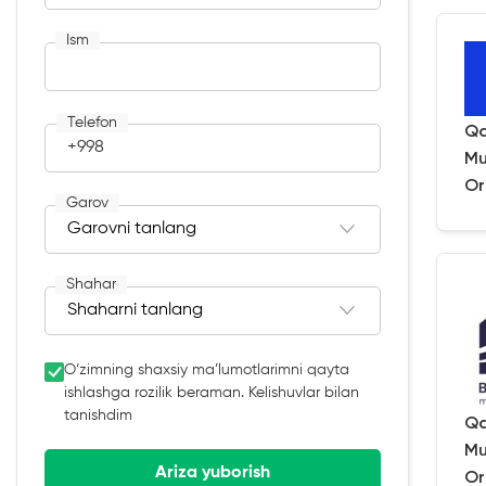
Ism
Telefon
Qa
+998
Mu
Or
Garov
Shahar
O‘zimning shaxsiy ma’lumotlarimni qayta
ishlashga rozilik beraman. Kelishuvlar bilan
tanishdim
Qa
Mu
Ariza yuborish
Or