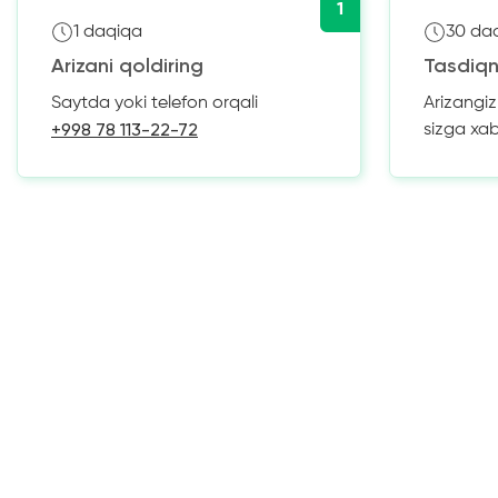
1
1 daqiqa
30 da
Arizani qoldiring
Tasdiqn
Saytda yoki telefon orqali
Arizangi
+998 78 113-22-72
sizga xa