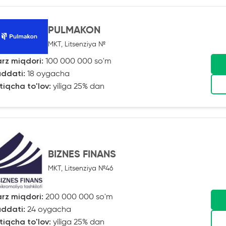
PULMAKON
MKT, Litsenziya №
rz miqdori:
100 000 000 so'm
ddati:
18 oygacha
tiqcha to'lov:
yiliga 25% dan
BIZNES FINANS
MKT, Litsenziya №46
rz miqdori:
200 000 000 so'm
ddati:
24 oygacha
tiqcha to'lov:
yiliga 25% dan