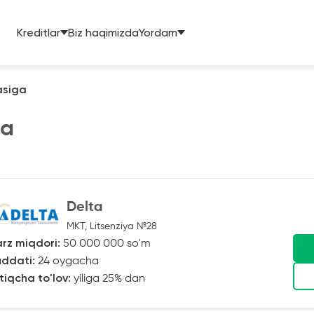
Kreditlar
Biz haqimizda
Yordam
asiga
ga
Delta
MKT, Litsenziya №28
rz miqdori:
50 000 000 so'm
ddati:
24 oygacha
tiqcha to'lov:
yiliga 25% dan