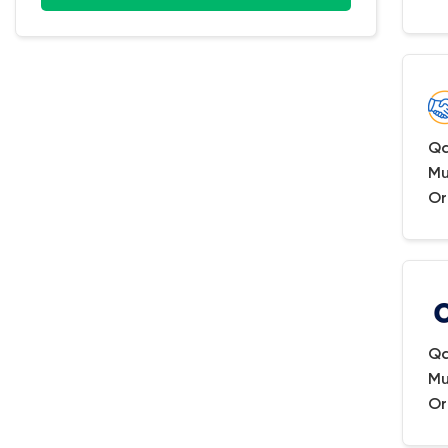
Qa
Mu
Or
Qa
Mu
Or