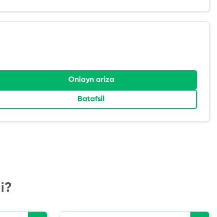
Onlayn ariza
Batafsil
i?