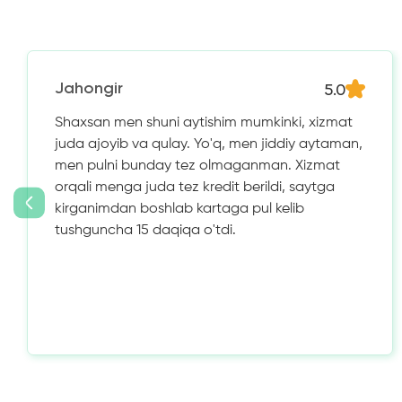
5.0
Jahongir
Shaxsan men shuni aytishim mumkinki, xizmat
juda ajoyib va ​​qulay. Yo'q, men jiddiy aytaman,
men pulni bunday tez olmaganman. Xizmat
orqali menga juda tez kredit berildi, saytga
kirganimdan boshlab kartaga pul kelib
tushguncha 15 daqiqa o'tdi.