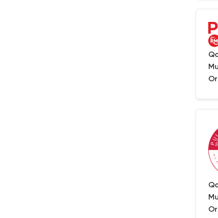
Qa
Mu
Or
Qa
Mu
Or