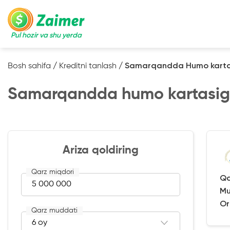
Pul hozir va shu yerda
Bosh sahifa
/
Kreditni tanlash
/
Samarqandda Humo kart
Samarqandda humo kartasi
Ariza qoldiring
Qarz miqdori
Qa
Mu
Or
Qarz muddati