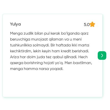
5.0
Yulya
Menga zudlik bilan pul kerak bo'lganda qarz
beruvchiga murojaat qilaman va u meni
tushkunlikka solmaydi. Bir haftada ikki marta
kechiktirdim, lekin keyin ham kredit berishadi.
Ariza har doim juda tez qabul qilinadi. Hech
qaerga borishning hojati yo'q. Men baxtliman,
menga hamma narsa yoqadi.