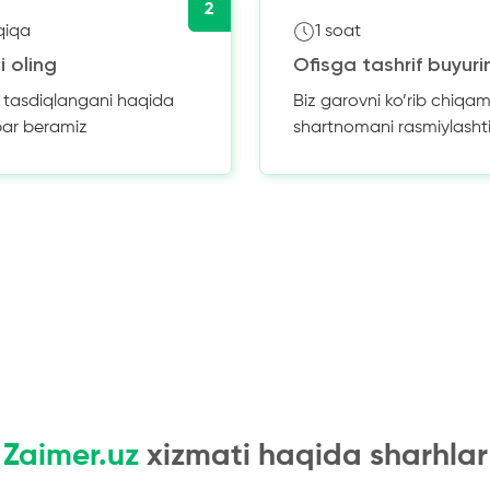
2
qiqa
1 soat
i oling
Ofisga tashrif buyuri
z tasdiqlangani haqida
Biz garovni ko’rib chiqam
bar beramiz
shartnomani rasmiylasht
Zaimer.uz
xizmati haqida sharhlar