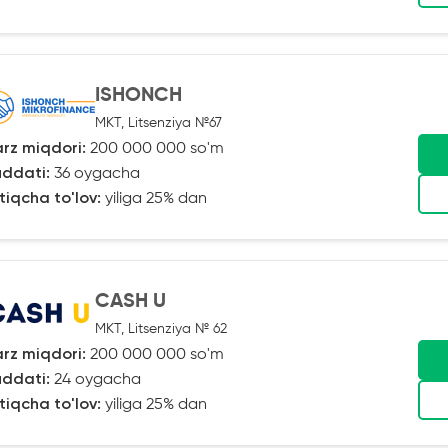
ISHONCH
MKT, Litsenziya №67
rz miqdori:
200 000 000 so'm
ddati:
36 oygacha
tiqcha to'lov:
yiliga 25% dan
CASH U
MKT, Litsenziya № 62
rz miqdori:
200 000 000 so'm
ddati:
24 oygacha
tiqcha to'lov:
yiliga 25% dan