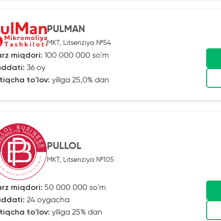
PULMAN
MKT, Litsenziya №54
rz miqdori:
100 000 000 so'm
ddati:
36 oy
tiqcha to'lov:
yiliga 25,0% dan
PULLOL
MKT, Litsenziya №105
rz miqdori:
50 000 000 so'm
ddati:
24 oygacha
tiqcha to'lov:
yiliga 25% dan