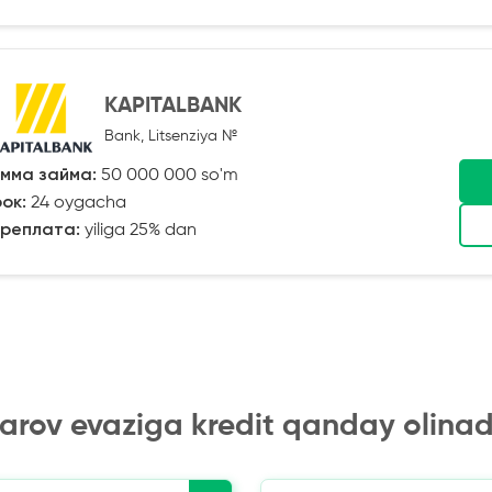
KAPITALBANK
Bank, Litsenziya №
мма займа:
50 000 000 so'm
ок:
24 oygacha
реплата:
yiliga 25% dan
arov evaziga kredit qanday olinad