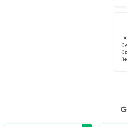
Су
Ср
Пе
G