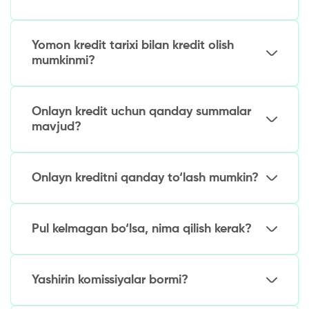
qo‘shimcha to‘lovlarsiz o‘tkaziladi.
Faqat O‘zbekiston pasporti va telefon raqami. 10
mln so‘mgacha bo‘lgan qarzlar uchun
Yomon kredit tarixi bilan kredit olish
daromadlar to‘g‘risidagi ma’lumotnomalar talab
mumkinmi?
qilinmaydi.
Ha, ko‘plab MFOlar buzilgan KIga ega mijozlar
bilan ishlaydi. Biroq stavkalar yuqoriroq (kuniga
Onlayn kredit uchun qanday summalar
3% gacha), birinchi qarz miqdori esa kamroq (3-5
mavjud?
mln so‘mgacha) bo‘ladi.
500 000 so‘mdan 50 mln so‘mgacha (yangi
mijozlar uchun odatda 5 mln so‘mgacha, doimiy
Onlayn kreditni qanday to‘lash mumkin?
mijozlar uchun – ko‘proq).
Mavjud usullar:
Pul kelmagan bo‘lsa, nima qilish kerak?
MFO mobil ilovasi orqali
Internet-banking
Tekshirish:
To‘lov terminallari
Yashirin komissiyalar bormi?
Kartadan kartaga pul o‘tkazish
Karta raqamining to‘g‘riligi
MFO shaxsiy kabinetida ariza holati
Yo‘q, agar MFO O‘zbekiston Markaziy banki