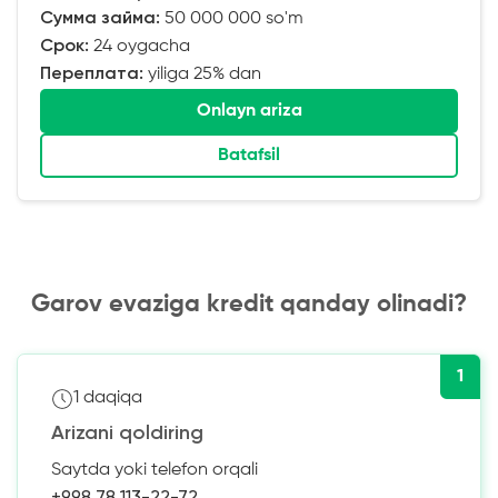
Сумма займа:
50 000 000 so'm
Срок:
24 oygacha
Переплата:
yiliga 25% dan
Onlayn ariza
Batafsil
Garov evaziga kredit qanday olinadi?
1
1 daqiqa
Arizani qoldiring
Saytda yoki telefon orqali
+998 78 113-22-72