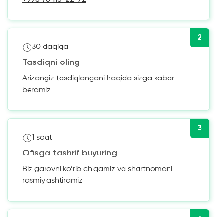
2
30 daqiqa
Tasdiqni oling
Arizangiz tasdiqlangani haqida sizga xabar
beramiz
3
1 soat
Ofisga tashrif buyuring
Biz garovni ko’rib chiqamiz va shartnomani
rasmiylashtiramiz