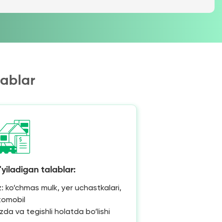
lablar
yiladigan talablar:
: ko‘chmas mulk, yer uchastkalari,
tomobil
zda va tegishli holatda bo‘lishi