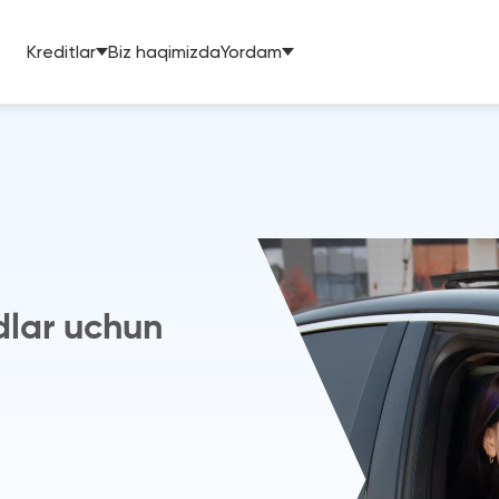
Kreditlar
Biz haqimizda
Yordam
lar uchun