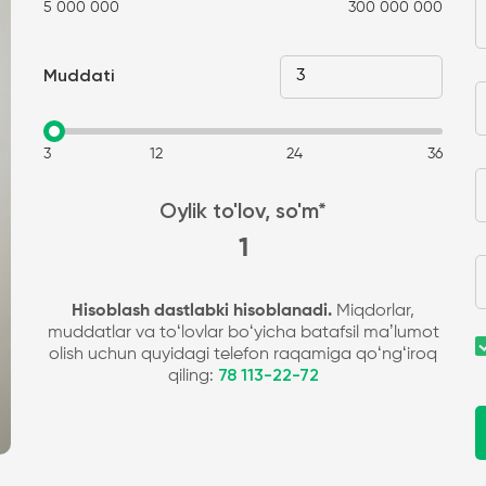
5 000 000
300 000 000
Muddati
3
12
24
36
Oylik to'lov, so'm*
1
Hisoblash dastlabki hisoblanadi.
Miqdorlar,
muddatlar va toʻlovlar boʻyicha batafsil maʼlumot
olish uchun quyidagi telefon raqamiga qoʻngʻiroq
qiling:
78 113-22-72