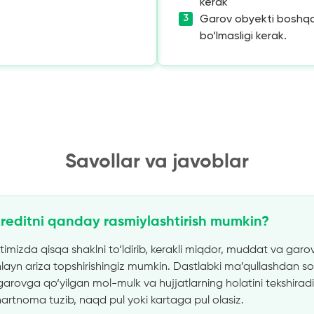
kerak
Garov obyekti boshqa
bo‘lmasligi kerak.
Savollar va javoblar
reditni qanday rasmiylashtirish mumkin?
timizda qisqa shaklni to‘ldirib, kerakli miqdor, muddat va gar
layn ariza topshirishingiz mumkin. Dastlabki ma’qullashdan so
arovga qo‘yilgan mol-mulk va hujjatlarning holatini tekshiradil
shartnoma tuzib, naqd pul yoki kartaga pul olasiz.