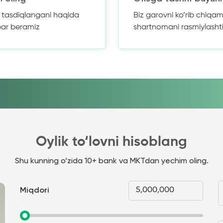
z tasdiqlangani haqida
Biz garovni ko’rib chiqam
bar beramiz
shartnomani rasmiylasht
Oylik to‘lovni hisoblang
Shu kunning o‘zida 10+ bank va MKTdan yechim oling.
Miqdori