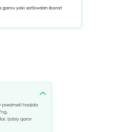
 garov yoki xatlovdan iborat
ov predmeti haqida
‘ng,
ar. Ijobiy qaror