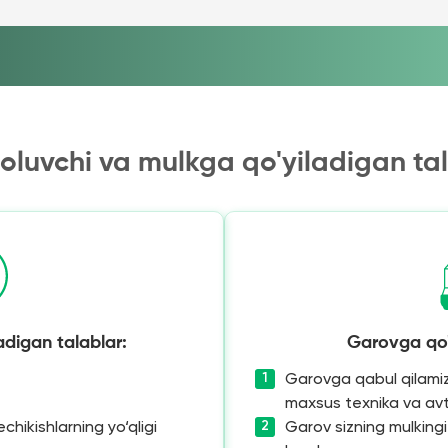
oluvchi va mulkga qo'yiladigan ta
adigan talablar:
Garovga qo'
Garovga qabul qilamiz
maxsus texnika va av
chikishlarning yo‘qligi
Garov sizning mulkingi