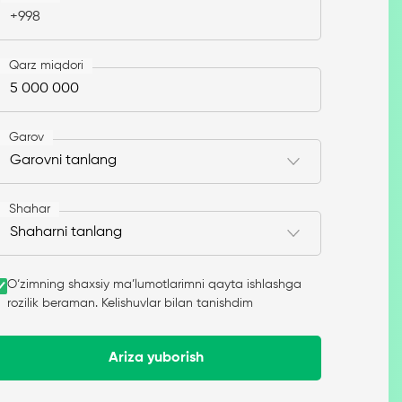
+998
Qarz miqdori
Garov
Shahar
O‘zimning shaxsiy ma’lumotlarimni qayta ishlashga
rozilik beraman. Kelishuvlar bilan tanishdim
Ariza yuborish