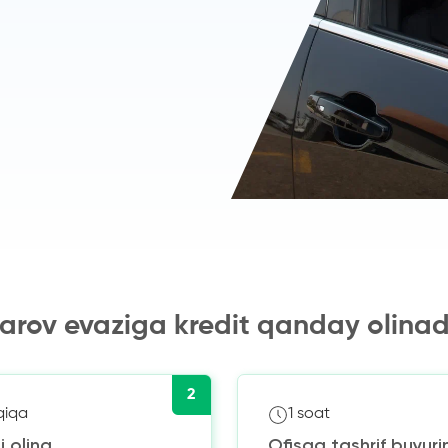
arov evaziga kredit qanday olinad
2
qiqa
1 soat
i oling
Ofisga tashrif buyuri