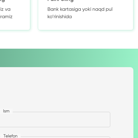
iz va
Bank kartasiga yoki naqd pul
iramiz
ko’rinishida
Ism
Telefon