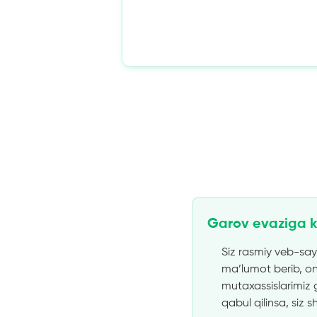
Garov evaziga k
Siz rasmiy veb-say
ma’lumot berib, on
mutaxassislarimiz g
qabul qilinsa, siz 