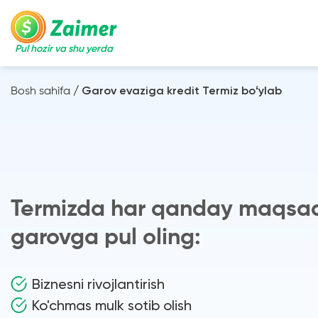
Pul hozir va shu yerda
Bosh sahifa
/
Garov evaziga kredit Termiz boʻylab
Termizda har qanday maqsad
garovga pul oling:
Biznesni rivojlantirish
Ko'chmas mulk sotib olish