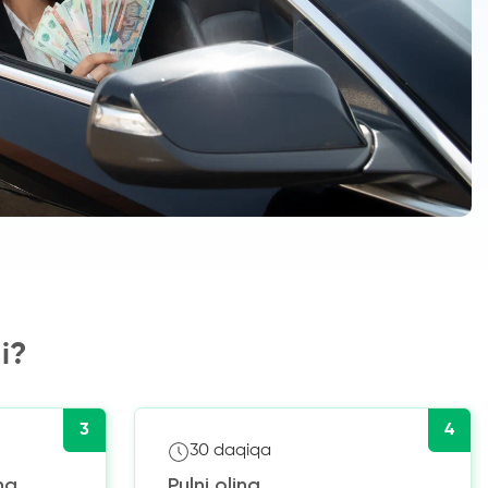
i?
3
4
30 daqiqa
ng
Pulni oling