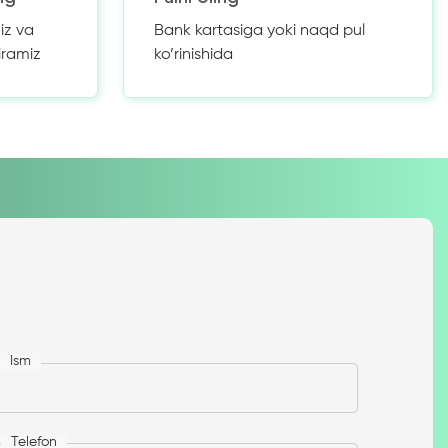
iz va
Bank kartasiga yoki naqd pul
iramiz
ko’rinishida
Ism
Telefon