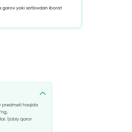
 garov yoki xatlovdan iborat
ov predmeti haqida
‘ng,
ar. Ijobiy qaror