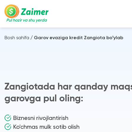
Pul hozir va shu yerda
Bosh sahifa
/
Garov evaziga kredit Zangiota boʻylab
Zangiotada har qanday maq
garovga pul oling:
Biznesni rivojlantirish
Ko'chmas mulk sotib olish