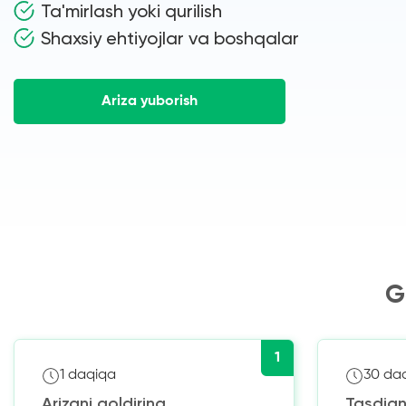
Ta'mirlash yoki qurilish
Shaxsiy ehtiyojlar va boshqalar
Ariza yuborish
G
1
1 daqiqa
30 da
Arizani qoldiring
Tasdiqn