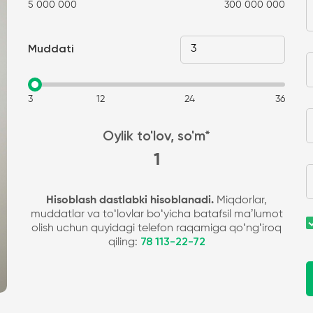
5 000 000
300 000 000
Muddati
3
12
24
36
Oylik to'lov, so'm*
1
Hisoblash dastlabki hisoblanadi.
Miqdorlar,
muddatlar va toʻlovlar boʻyicha batafsil maʼlumot
olish uchun quyidagi telefon raqamiga qoʻngʻiroq
qiling:
78 113-22-72