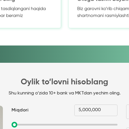
z tasdiqlangani haqida
Biz garovni ko’rib chiqam
bar beramiz
shartnomani rasmiylasht
Oylik to‘lovni hisoblang
Shu kunning o‘zida 10+ bank va MKTdan yechim oling.
Miqdori