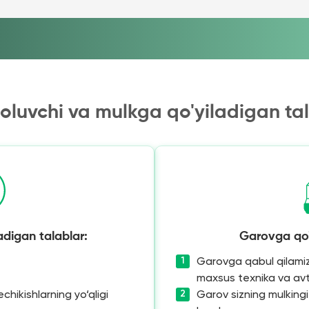
oluvchi va mulkga qo'yiladigan ta
adigan talablar:
Garovga qo'
Garovga qabul qilamiz
maxsus texnika va av
chikishlarning yo‘qligi
Garov sizning mulkingi