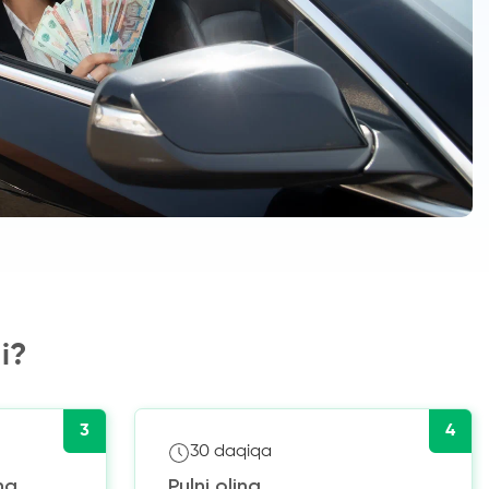
i?
3
4
30 daqiqa
ng
Pulni oling