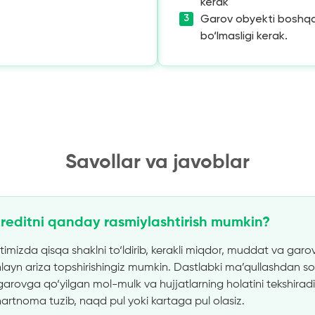
kerak
Garov obyekti boshqa
bo‘lmasligi kerak.
Savollar va javoblar
reditni qanday rasmiylashtirish mumkin?
timizda qisqa shaklni to‘ldirib, kerakli miqdor, muddat va gar
layn ariza topshirishingiz mumkin. Dastlabki ma’qullashdan so
arovga qo‘yilgan mol-mulk va hujjatlarning holatini tekshiradil
shartnoma tuzib, naqd pul yoki kartaga pul olasiz.