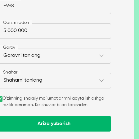
+998
Qarz miqdori
Garov
Shahar
O‘zimning shaxsiy ma’lumotlarimni qayta ishlashga
rozilik beraman. Kelishuvlar bilan tanishdim
Ariza yuborish