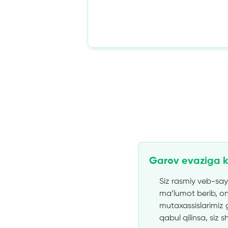
Garov evaziga k
Siz rasmiy veb-say
ma’lumot berib, on
mutaxassislarimiz g
qabul qilinsa, siz 