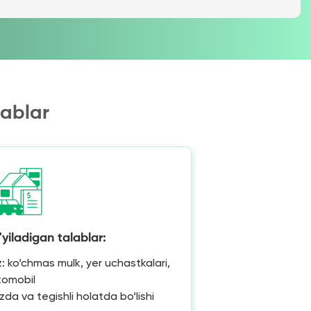
lablar
yiladigan talablar:
: ko‘chmas mulk, yer uchastkalari,
tomobil
zda va tegishli holatda bo‘lishi