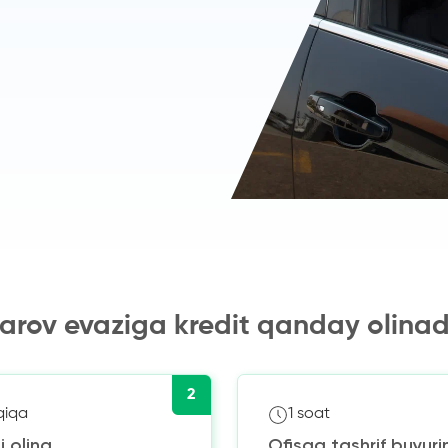
arov evaziga kredit qanday olinad
2
qiqa
1 soat
i oling
Ofisga tashrif buyuri