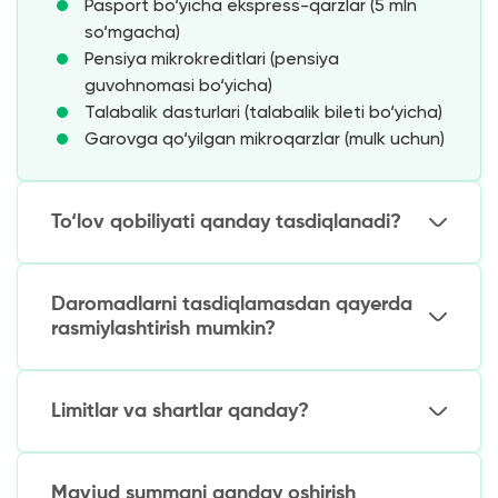
Pasport bo‘yicha ekspress-qarzlar (5 mln
so‘mgacha)
Pensiya mikrokreditlari (pensiya
guvohnomasi bo‘yicha)
Talabalik dasturlari (talabalik bileti bo‘yicha)
Garovga qo‘yilgan mikroqarzlar (mulk uchun)
To‘lov qobiliyati qanday tasdiqlanadi?
Muqobil baholash usullari:
Daromadlarni tasdiqlamasdan qayerda
Bank kartasi tahlili (operatsiyalar tarixi)
rasmiylashtirish mumkin?
Kredit tarixini tekshirish (agar mavjud bo‘lsa)
Davlat reestrlaridan ma’lumotlar
Ishonchli variantlar:
(pensionerlar uchun)
Limitlar va shartlar qanday?
Garovga qo‘yilgan mulk (yirik summalar
Avtomatik skoringli onlayn MFO
uchun)
Bank kredit kartalari (boshlang‘ich limit)
Asosiy parametrlar:
Pensiya jamg‘armalari (maxsus dasturlar)
Mavjud summani qanday oshirish
Lombardlar (qimmatbaho buyumlar garovi
Birinchi qarz: 300 ming – 3 mln so‘m