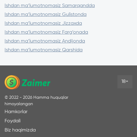
Ishdan ma’lumotnomasiz Samarqandda
Ishdan ma’lumotnomasiz Gulistonda
Ishdan ma’lumotnomasiz Jizzaxda
Ishdan ma’lumotnomasiz Farg‘onada
Ishdan ma’lumotnomasiz Andijonda
Ishdan ma’lumotnomasiz Qarshida
18+
©
2022 - 2026
Hamma huquqlar
himoyalangan
Hamkorlar
Foydali
Biz haqimizda