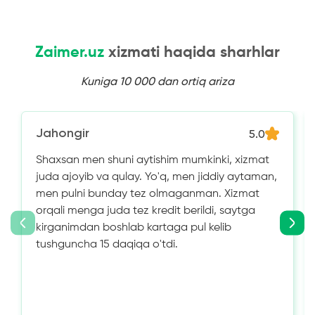
Zaimer.uz
xizmati haqida sharhlar
Kuniga 10 000 dan ortiq ariza
Jahongir
5.0
Shaxsan men shuni aytishim mumkinki, xizmat
juda ajoyib va ​​qulay. Yo'q, men jiddiy aytaman,
men pulni bunday tez olmaganman. Xizmat
orqali menga juda tez kredit berildi, saytga
kirganimdan boshlab kartaga pul kelib
tushguncha 15 daqiqa o'tdi.