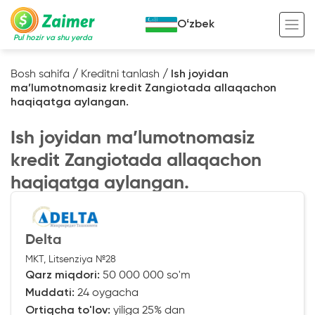
Oʻzbek
Pul hozir va shu yerda
Bosh sahifa
/
Kreditni tanlash
/
Ish joyidan
ma’lumotnomasiz kredit Zangiotada allaqachon
Garov evaziga kredit
haqiqatga aylangan.
Avto garov evaziga kredit
Ish joyidan ma’lumotnomasiz
Ko’chmas mulk garov evaziga kredit
Foydali
kredit Zangiotada allaqachon
Maxsus texnika garov evaziga kredit
Kreditingizning hayotiy tsikli
haqiqatga aylangan.
Kredit onlayn
Kalkulyator
Tadbirkorlar uchun onlayn kredit
Delta
MKT, Litsenziya №28
O‘zini o‘zi band qilganlar uchun onlayn
kredit
Qarz miqdori:
50 000 000 so'm
Muddati:
24 oygacha
Ortiqcha to'lov:
yiliga 25% dan