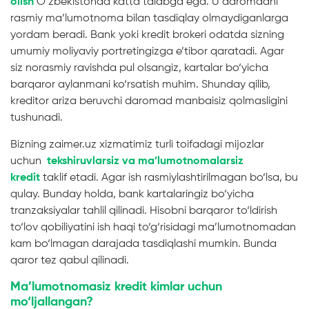
olish
O‘zbekistonda katta talabga ega. U daromadni
rasmiy ma’lumotnoma bilan tasdiqlay olmaydiganlarga
yordam beradi. Bank yoki kredit brokeri odatda sizning
umumiy moliyaviy portretingizga e’tibor qaratadi. Agar
siz norasmiy ravishda pul olsangiz, kartalar bo‘yicha
barqaror aylanmani ko‘rsatish muhim. Shunday qilib,
kreditor ariza beruvchi daromad manbaisiz qolmasligini
tushunadi.
Bizning zaimer.uz xizmatimiz turli toifadagi mijozlar
uchun
tekshiruvlarsiz va ma’lumotnomalarsiz
kredit
taklif etadi. Agar ish rasmiylashtirilmagan bo‘lsa, bu
qulay. Bunday holda, bank kartalaringiz bo‘yicha
tranzaksiyalar tahlil qilinadi. Hisobni barqaror to‘ldirish
to‘lov qobiliyatini ish haqi to‘g‘risidagi ma’lumotnomadan
kam bo‘lmagan darajada tasdiqlashi mumkin. Bunda
qaror tez qabul qilinadi.
Ma’lumotnomasiz kredit kimlar uchun
mo‘ljallangan?