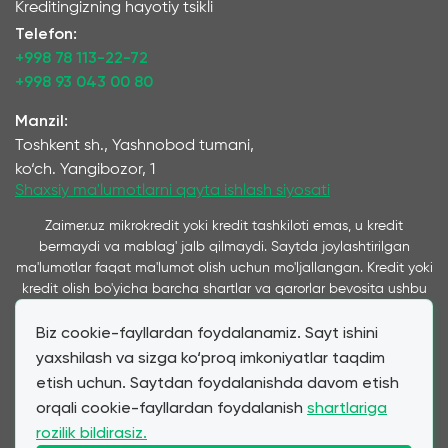
Kreditingizning hayotiy tsikli
Telefon:
+998 78 113-22-72
+998 93 043 00 80
Manzil:
Toshkent sh., Yashnobod tumani,
ko‘ch. Yangibozor, 1
Shaxsiy ma'lumotlarni qayta ishlash siyosati
Zaimer.uz mikrokredit yoki kredit tashkiloti emas, u kredit
bermaydi va mablag' jalb qilmaydi. Saytda joylashtirilgan
ma'lumotlar faqat ma'lumot olish uchun mo'ljallangan. Kredit yoki
kredit olish bo'yicha barcha shartlar va qarorlar bevosita ushbu
xizmatlarni ko'rsatuvchi kompaniyalar tomonidan qabul qilinadi
Biz cookie-fayllardan foydalanamiz. Sayt ishini
va ushbu saytda taqdim etiladi. Ta’kidlash joizki, bizning
xizmatimiz orqali taqdim etilayotgan kredit va qarz shartlari
yaxshilash va sizga ko‘proq imkoniyatlar taqdim
mijozning bevosita murojaatiga ko‘ra hamkor mikromoliya
etish uchun. Saytdan foydalanishda davom etish
tashkilotlari va banklar tomonidan taqdim etilgan shartlarga
orqali cookie-fayllardan foydalanish
shartlariga
to‘liq mos keladi. Zaimer.uz moliyaviy mahsulotlar narxi va
rozilik bildirasiz.
shartlariga ta'sir qilmasdan, mijozlarga qulay shartnomalarni