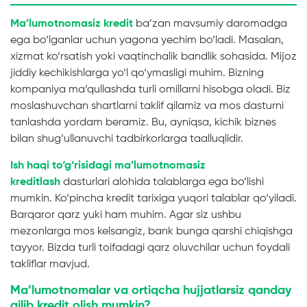
Ma’lumotnomasiz kredit
ba’zan mavsumiy daromadga
ega bo‘lganlar uchun yagona yechim bo‘ladi. Masalan,
xizmat ko‘rsatish yoki vaqtinchalik bandlik sohasida. Mijoz
jiddiy kechikishlarga yo‘l qo‘ymasligi muhim. Bizning
kompaniya ma’qullashda turli omillarni hisobga oladi. Biz
moslashuvchan shartlarni taklif qilamiz va mos dasturni
tanlashda yordam beramiz. Bu, ayniqsa, kichik biznes
bilan shug‘ullanuvchi tadbirkorlarga taalluqlidir.
Ish haqi to‘g‘risidagi ma’lumotnomasiz
kreditlash
dasturlari alohida talablarga ega bo‘lishi
mumkin. Ko‘pincha kredit tarixiga yuqori talablar qo‘yiladi.
Barqaror qarz yuki ham muhim. Agar siz ushbu
mezonlarga mos kelsangiz, bank bunga qarshi chiqishga
tayyor. Bizda turli toifadagi qarz oluvchilar uchun foydali
takliflar mavjud.
Ma’lumotnomalar va ortiqcha hujjatlarsiz qanday
qilib kredit olish mumkin?