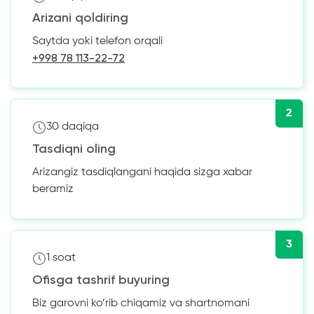
Arizani qoldiring
Saytda yoki telefon orqali
+998 78 113-22-72
2
30 daqiqa
Tasdiqni oling
Arizangiz tasdiqlangani haqida sizga xabar
beramiz
3
1 soat
Ofisga tashrif buyuring
Biz garovni ko’rib chiqamiz va shartnomani