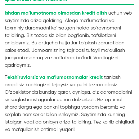
Ishdan ma’lumotnoma olmasdan kredit olish
uchun veb-
saytimizda ariza qoldiring. Aloqa ma’lumotlari va
taxminiy daromadni ko‘rsatgan holda so‘rovnomani
to‘ldiring. Biz tezda siz bilan bog‘lanib, tafsilotlarni
aniqlaymiz. Bu ortiqcha hujjatlar to‘plash zaruratidan
xalos etadi. Jamoamizning tajribasi tufayli ma’qullash
jarayoni osonroq va shaffofroq bo‘ladi. Vaqtingizni
qadrlaymiz.
T
ekshiruvlarsiz va ma’lumotnomalar kredit
tanlash
orqali siz kuchingizni tejaysiz va pulni tezroq olasiz.
O‘zbekistonda bunday qaror, ayniqsa, o‘z daromadlarini
sir saqlashni istaganlar uchun dolzarbdir. Biz optimal
sharoitlarga ega bankni topishga yordam beramiz va
ko‘plab hamkorlar bilan ishlaymiz. Saytimizda kunning
istalgan vaqtida onlayn ariza to‘ldiring. Tez ko‘rib chiqiladi
va ma’qullanish ehtimoli yuqori!