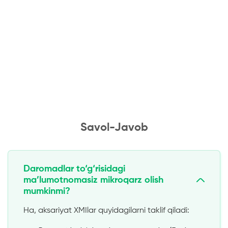
Savol-Javob
Daromadlar to‘g‘risidagi
ma’lumotnomasiz mikroqarz olish
mumkinmi?
Ha, aksariyat XMIlar quyidagilarni taklif qiladi: