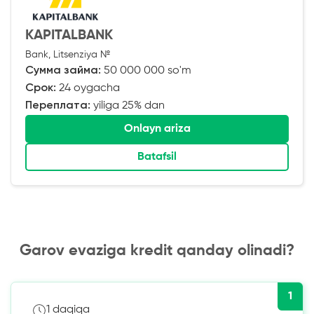
KAPITALBANK
Bank, Litsenziya №
Сумма займа:
50 000 000 so'm
Срок:
24 oygacha
Переплата:
yiliga 25% dan
Onlayn ariza
Batafsil
Garov evaziga kredit qanday olinadi?
1
1 daqiqa