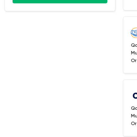
Qa
Mu
Or
Qa
Mu
Or