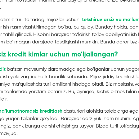
anmani ko‘rsatish muhim. Shunday qilib, kreditor ariza beruv
.
atimiz turli toifadagi mijozlar uchun
tekshiruvlarsiz va ma’l
ar ish rasmiylashtirilmagan bo‘lsa, bu qulay. Bunday holda, bank
tahlil qilinadi. Hisobni barqaror to‘ldirish to‘lov qobiliyatini ish 
bo‘lmagan darajada tasdiqlashi mumkin. Bunda qaror tez qa
z kredit kimlar uchun mo‘ljallangan?
dit
ba’zan mavsumiy daromadga ega bo‘lganlar uchun yagona
ish yoki vaqtinchalik bandlik sohasida. Mijoz jiddiy kechikishla
ya ma’qullashda turli omillarni hisobga oladi. Biz moslashuvch
i tanlashda yordam beramiz. Bu, ayniqsa, kichik biznes bilan 
dir.
i ma’lumotnomasiz kreditlash
dasturlari alohida talablarga ega 
iga yuqori talablar qo‘yiladi. Barqaror qarz yuki ham muhim. Ag
iz, bank bunga qarshi chiqishga tayyor. Bizda turli toifadagi
r mavjud.