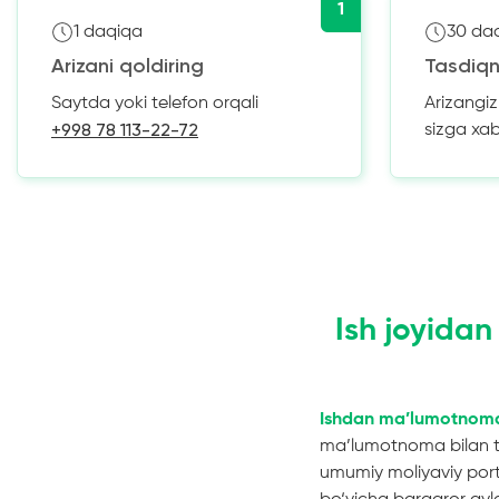
1
1 daqiqa
30 da
Arizani qoldiring
Tasdiqn
Saytda yoki telefon orqali
Arizangi
+998 78 113-22-72
sizga xa
Ish joyida
Ishdan ma’lumotnoma 
ma’lumotnoma bilan ta
umumiy moliyaviy portr