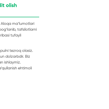
t olish
 Aloqa ma’lumotlari
g‘lanib, tafsilotlarni
ibasi tufayli
pulni tezroq olasiz.
un dolzarbdir. Biz
n ishlaymiz.
’qullanish ehtimoli