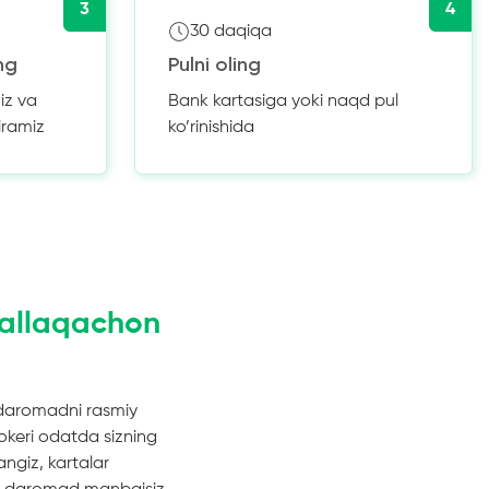
3
4
30 daqiqa
ng
Pulni oling
iz va
Bank kartasiga yoki naqd pul
iramiz
ko’rinishida
 allaqachon
daromadni rasmiy
keri odatda sizning
ngiz, kartalar