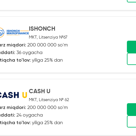
ISHONCH
MKT, Litsenziya №67
rz miqdori:
200 000 000 so'm
ddati:
36 oygacha
tiqcha to'lov:
yiliga 25% dan
CASH U
MKT, Litsenziya № 62
rz miqdori:
200 000 000 so'm
ddati:
24 oygacha
tiqcha to'lov:
yiliga 25% dan