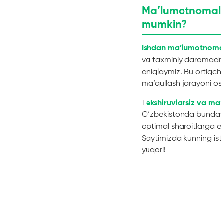
Ma’lumotnomalar
mumkin?
Ishdan ma’lumotnoma 
va taxminiy daromadni 
aniqlaymiz. Bu ortiqch
ma’qullash jarayoni os
T
ekshiruvlarsiz va m
O‘zbekistonda bunday q
optimal sharoitlarga 
Saytimizda kunning ista
yuqori!