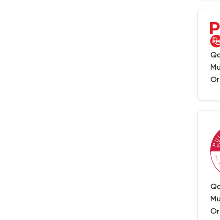
Qa
Mu
Or
Qa
Mu
Or