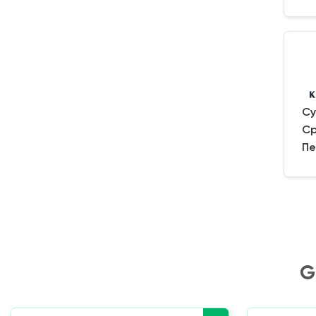
Су
Ср
Пе
G