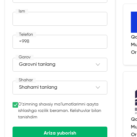
Ism
Telefon
Qa
+998
Mu
Or
Garov
Shahar
O‘zimning shaxsiy ma’lumotlarimni qayta
ishlashga rozilik beraman. Kelishuvlar bilan
tanishdim
Qa
Mu
Ariza yuborish
Or