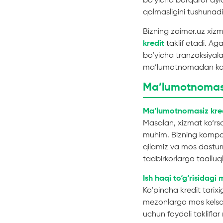
bo‘yicha barqaror ayl
qolmasligini tushunadi
Bizning zaimer.uz xizm
kredit
taklif etadi. Ag
bo‘yicha tranzaksiyalar 
ma’lumotnomadan kam 
Ma’lumotnomasi
Ma’lumotnomasiz kre
Masalan, xizmat ko‘rsat
muhim. Bizning kompani
qilamiz va mos dasturn
tadbirkorlarga taalluqli
Ish haqi to‘g‘risidag
Ko‘pincha kredit tarix
mezonlarga mos kelsang
uchun foydali taklifla