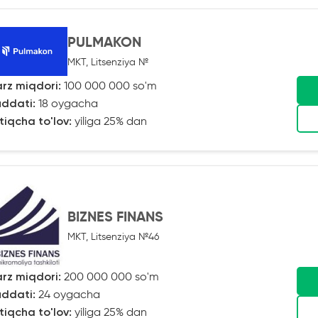
PULMAKON
MKT, Litsenziya №
rz miqdori:
100 000 000 so'm
ddati:
18 oygacha
tiqcha to'lov:
yiliga 25% dan
BIZNES FINANS
MKT, Litsenziya №46
rz miqdori:
200 000 000 so'm
ddati:
24 oygacha
tiqcha to'lov:
yiliga 25% dan