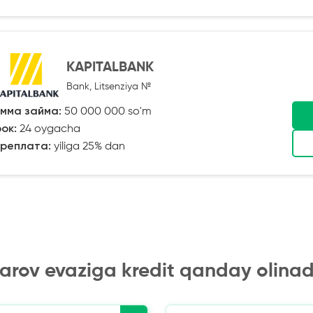
KAPITALBANK
Bank, Litsenziya №
мма займа:
50 000 000 so'm
ок:
24 oygacha
реплата:
yiliga 25% dan
arov evaziga kredit qanday olinad