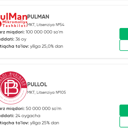
PULMAN
MKT, Litsenziya №54
rz miqdori:
100 000 000 so'm
ddati:
36 oy
tiqcha to'lov:
yiliga 25,0% dan
PULLOL
MKT, Litsenziya №105
rz miqdori:
50 000 000 so'm
ddati:
24 oygacha
tiqcha to'lov:
yiliga 25% dan