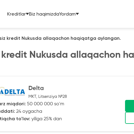
Kreditlar
Biz haqimizda
Yordam
siz kredit Nukusda allaqachon haqiqatga aylangan.
 kredit Nukusda allaqachon h
Delta
MKT, Litsenziya №28
rz miqdori:
50 000 000 so'm
ddati:
24 oygacha
tiqcha to'lov:
yiliga 25% dan