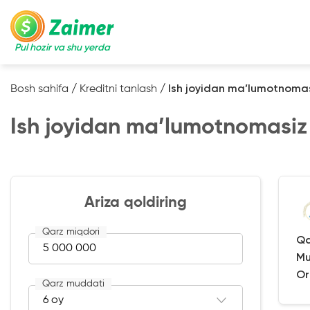
Pul hozir va shu yerda
Bosh sahifa
/
Kreditni tanlash
/
Ish joyidan ma’lumotnoma
Ish joyidan ma’lumotnomasiz
Ariza qoldiring
Qarz miqdori
Qa
Mu
Or
Qarz muddati