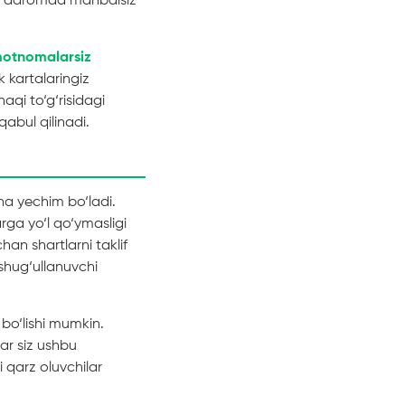
chi daromad manbaisiz
umotnomalarsiz
 kartalaringiz
haqi to‘g‘risidagi
bul qilinadi.
 yechim bo‘ladi.
rga yo‘l qo‘ymasligi
an shartlarni taklif
shug‘ullanuvchi
bo‘lishi mumkin.
ar siz ushbu
 qarz oluvchilar