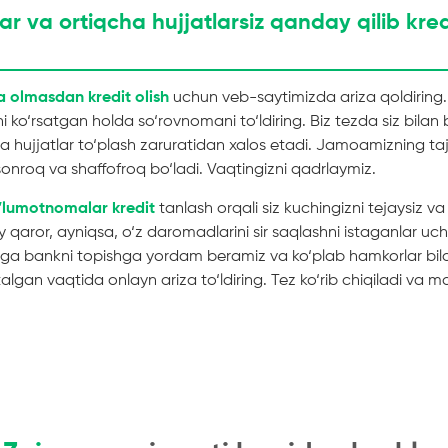
 va ortiqcha hujjatlarsiz qanday qilib kredi
olmasdan kredit olish
uchun veb-saytimizda ariza qoldiring.
ko‘rsatgan holda so‘rovnomani to‘ldiring. Biz tezda siz bilan bo
a hujjatlar to‘plash zaruratidan xalos etadi. Jamoamizning tajr
onroq va shaffofroq bo‘ladi. Vaqtingizni qadrlaymiz.
a’lumotnomalar kredit
tanlash orqali siz kuchingizni tejaysiz va 
aror, ayniqsa, o‘z daromadlarini sir saqlashni istaganlar uch
ega bankni topishga yordam beramiz va ko‘plab hamkorlar bila
lgan vaqtida onlayn ariza to‘ldiring. Tez ko‘rib chiqiladi va ma