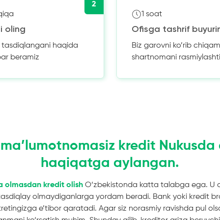
2
qiqa
1 soat
i oling
Ofisga tashrif buyuri
z tasdiqlangani haqida
Biz garovni ko’rib chiqam
bar beramiz
shartnomani rasmiylasht
n ma’lumotnomasiz kredit Nukusda
haqiqatga aylangan.
olmasdan kredit olish
O‘zbekistonda katta talabga ega. U 
sdiqlay olmaydiganlarga yordam beradi. Bank yoki kredit bro
etingizga e’tibor qaratadi. Agar siz norasmiy ravishda pul olsa