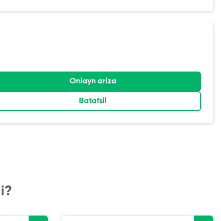
Onlayn ariza
Batafsil
i?