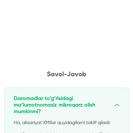
Savol-Javob
Daromadlar to‘g‘risidagi
ma’lumotnomasiz mikroqarz olish
mumkinmi?
Ha, aksariyat XMIlar quyidagilarni taklif qiladi: