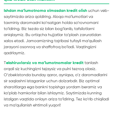
Ishdan ma’lumotnoma olmasdan kredit olish
uchun veb-
saytimizda ariza qoldiring. Aloqa ma’lumotlari va
taxminiy daromadni ko‘rsatgan holda so‘rovnomani
to‘ldiring. Biz tezda siz bilan bog‘lanib, tafsilotlarni
aniqlaymiz. Bu ortiqcha hujjatlar to‘plash zaruratidan
xalos etadi. Jamoamizning tajribasi tufayli ma’qullash
jarayoni osonroq va shaffofroq bo‘ladi. Vaqtingizni
qadrlaymiz.
T
ekshiruvlarsiz va ma’lumotnomalar kredit
tanlash
orqali siz kuchingizni tejaysiz va pulni tezroq olasiz.
O‘zbekistonda bunday qaror, ayniqsa, o‘z daromadlarini
sir saqlashni istaganlar uchun dolzarbdir. Biz optimal
sharoitlarga ega bankni topishga yordam beramiz va
ko‘plab hamkorlar bilan ishlaymiz. Saytimizda kunning
istalgan vaqtida onlayn ariza to‘ldiring. Tez ko‘rib chiqiladi
va ma’qullanish ehtimoli yuqori!