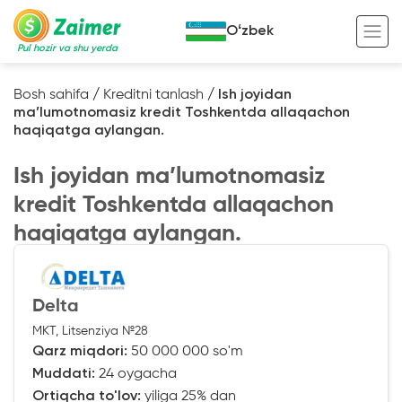
Oʻzbek
Pul hozir va shu yerda
Bosh sahifa
/
Kreditni tanlash
/
Ish joyidan
ma’lumotnomasiz kredit Toshkentda allaqachon
Garov evaziga kredit
haqiqatga aylangan.
Avto garov evaziga kredit
Ish joyidan ma’lumotnomasiz
Ko’chmas mulk garov evaziga kredit
Foydali
kredit Toshkentda allaqachon
Maxsus texnika garov evaziga kredit
Kreditingizning hayotiy tsikli
haqiqatga aylangan.
Kredit onlayn
Kalkulyator
Tadbirkorlar uchun onlayn kredit
Delta
MKT, Litsenziya №28
O‘zini o‘zi band qilganlar uchun onlayn
kredit
Qarz miqdori:
50 000 000 so'm
Muddati:
24 oygacha
Ortiqcha to'lov:
yiliga 25% dan