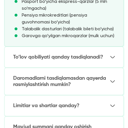
Pasport bo‘yicha ekspress-qarzlar (5 mln
so‘mgacha)
Pensiya mikrokreditlari (pensiya
guvohnomasi bo‘yicha)
Talabalik dasturlari (talabalik bileti bo‘yicha)
Garovga qo‘yilgan mikroqarzlar (mulk uchun)
To‘lov qobiliyati qanday tasdiqlanadi?
Muqobil baholash usullari:
Daromadlarni tasdiqlamasdan qayerda
Bank kartasi tahlili (operatsiyalar tarixi)
rasmiylashtirish mumkin?
Kredit tarixini tekshirish (agar mavjud bo‘lsa)
Davlat reestrlaridan ma’lumotlar
Ishonchli variantlar:
(pensionerlar uchun)
Limitlar va shartlar qanday?
Garovga qo‘yilgan mulk (yirik summalar
Avtomatik skoringli onlayn MFO
uchun)
Bank kredit kartalari (boshlang‘ich limit)
Asosiy parametrlar:
Pensiya jamg‘armalari (maxsus dasturlar)
Mavjud summani qanday oshirish
Lombardlar (qimmatbaho buyumlar garovi
Birinchi qarz: 300 ming – 3 mln so‘m