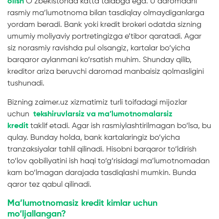
olish
O‘zbekistonda katta talabga ega. U daromadni
rasmiy ma’lumotnoma bilan tasdiqlay olmaydiganlarga
yordam beradi. Bank yoki kredit brokeri odatda sizning
umumiy moliyaviy portretingizga e’tibor qaratadi. Agar
siz norasmiy ravishda pul olsangiz, kartalar bo‘yicha
barqaror aylanmani ko‘rsatish muhim. Shunday qilib,
kreditor ariza beruvchi daromad manbaisiz qolmasligini
tushunadi.
Bizning zaimer.uz xizmatimiz turli toifadagi mijozlar
uchun
tekshiruvlarsiz va ma’lumotnomalarsiz
kredit
taklif etadi. Agar ish rasmiylashtirilmagan bo‘lsa, bu
qulay. Bunday holda, bank kartalaringiz bo‘yicha
tranzaksiyalar tahlil qilinadi. Hisobni barqaror to‘ldirish
to‘lov qobiliyatini ish haqi to‘g‘risidagi ma’lumotnomadan
kam bo‘lmagan darajada tasdiqlashi mumkin. Bunda
qaror tez qabul qilinadi.
Ma’lumotnomasiz kredit kimlar uchun
mo‘ljallangan?