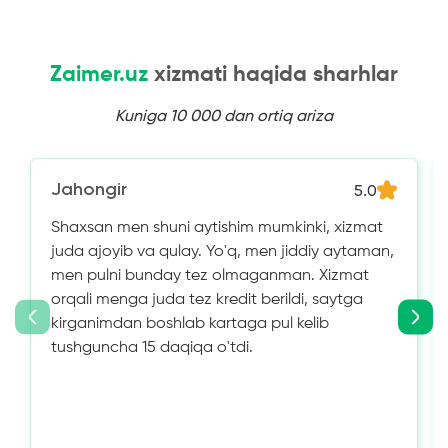
Zaimer.uz
xizmati haqida sharhlar
Kuniga 10 000 dan ortiq ariza
Jahongir
5.0
Shaxsan men shuni aytishim mumkinki, xizmat
juda ajoyib va ​​qulay. Yo'q, men jiddiy aytaman,
men pulni bunday tez olmaganman. Xizmat
orqali menga juda tez kredit berildi, saytga
kirganimdan boshlab kartaga pul kelib
tushguncha 15 daqiqa o'tdi.