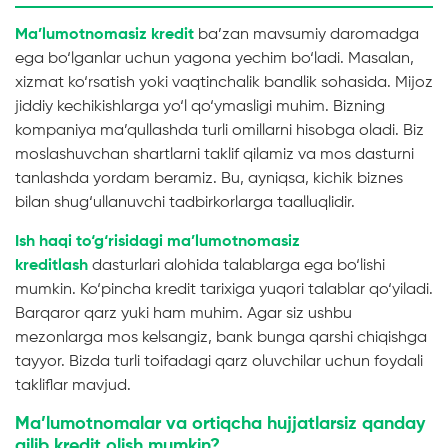
Ma’lumotnomasiz kredit
ba’zan mavsumiy daromadga
ega bo‘lganlar uchun yagona yechim bo‘ladi. Masalan,
xizmat ko‘rsatish yoki vaqtinchalik bandlik sohasida. Mijoz
jiddiy kechikishlarga yo‘l qo‘ymasligi muhim. Bizning
kompaniya ma’qullashda turli omillarni hisobga oladi. Biz
moslashuvchan shartlarni taklif qilamiz va mos dasturni
tanlashda yordam beramiz. Bu, ayniqsa, kichik biznes
bilan shug‘ullanuvchi tadbirkorlarga taalluqlidir.
Ish haqi to‘g‘risidagi ma’lumotnomasiz
kreditlash
dasturlari alohida talablarga ega bo‘lishi
mumkin. Ko‘pincha kredit tarixiga yuqori talablar qo‘yiladi.
Barqaror qarz yuki ham muhim. Agar siz ushbu
mezonlarga mos kelsangiz, bank bunga qarshi chiqishga
tayyor. Bizda turli toifadagi qarz oluvchilar uchun foydali
takliflar mavjud.
Ma’lumotnomalar va ortiqcha hujjatlarsiz qanday
qilib kredit olish mumkin?