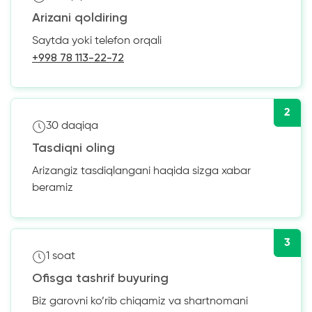
Arizani qoldiring
Saytda yoki telefon orqali
+998 78 113-22-72
2
30 daqiqa
Tasdiqni oling
Arizangiz tasdiqlangani haqida sizga xabar
beramiz
3
1 soat
Ofisga tashrif buyuring
Biz garovni ko’rib chiqamiz va shartnomani