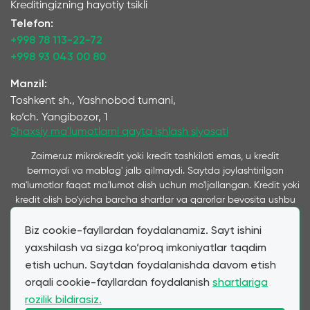
Kreditingizning hayotiy tsikli
Telefon:
+998 78 113-22-72
+998 93 043 00 80
Manzil:
Toshkent sh., Yashnobod tumani,
ko‘ch. Yangibozor, 1
Shaxsiy ma'lumotlarni qayta ishlash siyosati
Zaimer.uz mikrokredit yoki kredit tashkiloti emas, u kredit
bermaydi va mablag' jalb qilmaydi. Saytda joylashtirilgan
ma'lumotlar faqat ma'lumot olish uchun mo'ljallangan. Kredit yoki
kredit olish bo'yicha barcha shartlar va qarorlar bevosita ushbu
xizmatlarni ko'rsatuvchi kompaniyalar tomonidan qabul qilinadi
Biz cookie-fayllardan foydalanamiz. Sayt ishini
va ushbu saytda taqdim etiladi. Ta’kidlash joizki, bizning
xizmatimiz orqali taqdim etilayotgan kredit va qarz shartlari
yaxshilash va sizga ko‘proq imkoniyatlar taqdim
mijozning bevosita murojaatiga ko‘ra hamkor mikromoliya
etish uchun. Saytdan foydalanishda davom etish
tashkilotlari va banklar tomonidan taqdim etilgan shartlarga
orqali cookie-fayllardan foydalanish
shartlariga
to‘liq mos keladi. Zaimer.uz moliyaviy mahsulotlar narxi va
rozilik bildirasiz.
shartlariga ta'sir qilmasdan, mijozlarga qulay shartnomalarni