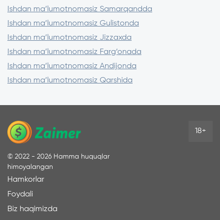
Ishdan ma’lumotnomasiz Samarqandda
Ishdan ma’lumotnomasiz Gulistonda
Ishdan ma’lumotnomasiz Jizzaxda
Ishdan ma’lumotnomasiz Farg‘onada
Ishdan ma’lumotnomasiz Andijonda
Ishdan ma’lumotnomasiz Qarshida
18+
©
2022 - 2026
Hamma huquqlar
himoyalangan
Hamkorlar
Foydali
Biz haqimizda