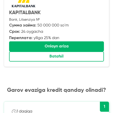
KAPITALBANK
Bank, Litsenziya №
Сумма займа:
50 000 000 so'm
Срок:
24 oygacha
Переплата:
yiliga 25% dan
Onlayn ariza
Batafsil
Garov evaziga kredit qanday olinadi?
1
1 daqiqa