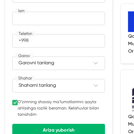
Ism
Telefon
Qa
+998
Mu
Or
Garov
Shahar
O‘zimning shaxsiy ma’lumotlarimni qayta
ishlashga rozilik beraman. Kelishuvlar bilan
tanishdim
Qa
Mu
Ariza yuborish
Or