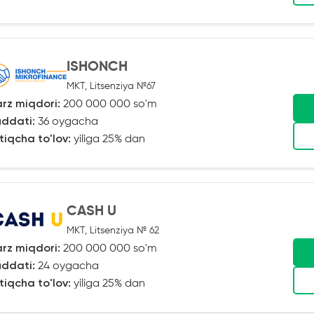
ISHONCH
MKT, Litsenziya №67
rz miqdori:
200 000 000 so'm
ddati:
36 oygacha
tiqcha to'lov:
yiliga 25% dan
CASH U
MKT, Litsenziya № 62
rz miqdori:
200 000 000 so'm
ddati:
24 oygacha
tiqcha to'lov:
yiliga 25% dan