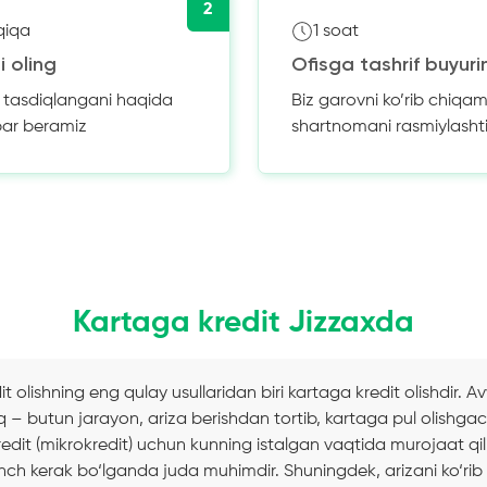
2
qiqa
1 soat
i oling
Ofisga tashrif buyuri
z tasdiqlangani haqida
Biz garovni ko’rib chiqam
bar beramiz
shartnomani rasmiylasht
Kartaga kredit Jizzaxda
 olishning eng qulay usullaridan biri kartaga kredit olishdir. A
q – butun jarayon, ariza berishdan tortib, kartaga pul olishgac
edit (mikrokredit) uchun kunning istalgan vaqtida murojaat qi
inch kerak bo‘lganda juda muhimdir. Shuningdek, arizani ko‘ri