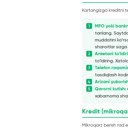
Kartangizga kreditni t
MFO yoki bankn
tanlang. Saytda
muddatini ko‘rs
sharoitlar sizga
Anketani to‘ldir
to‘ldiring. Xatol
Telefon raqamin
tasdiqlash kodini
Arizani yuboris
Qarorni kutish:
xabarnoma shakl
Kredit (mikroqa
Mikroqarz berish rad e