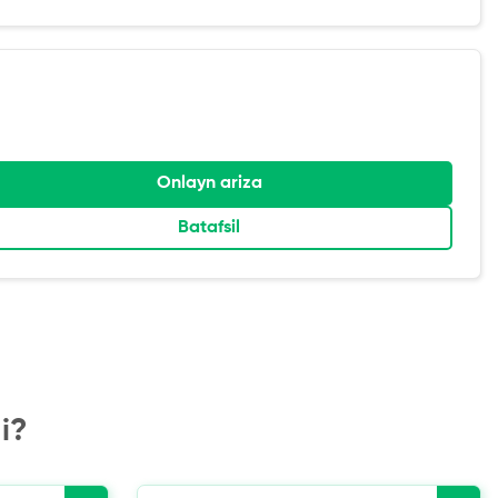
Onlayn ariza
Batafsil
i?