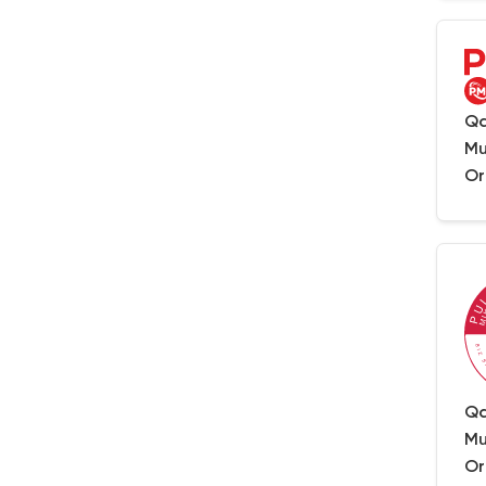
Qa
Mu
Or
Qa
Mu
Or