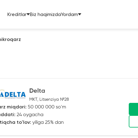
Kreditlar
Biz haqimizda
Yordam
mikroqarz
Delta
MKT, Litsenziya №28
rz miqdori:
50 000 000 so'm
ddati:
24 oygacha
tiqcha to'lov:
yiliga 25% dan