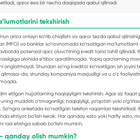
 etiladi, qaror esa bir necha daqiqada qabul qilinadi.
’lumotlarini tekshirish
chun ariza onlayn ko‘rib chiqilishi va qaror tezda qabul qilinis
ari (MFO) va banklar so‘rovnomada ko‘rsatilgan ma’lumotlarni s
navbatda potensial qarz oluvchining kredit tarixi tahlil qilinadi. 
masligiga alohida e’tibor qaratilmoqda. Yopiq qarzlarning mav
ni anglatmaydi. Shundan so‘ng kreditor ko‘rsatilgan ish joyini t
 qilmasa-da, shunday kompaniya mavjudligi va u o‘z faoliyatini
ilmoqda.
im etilgan hujjatlarning haqiqiyligini tekshirish. Agar siz faqa
uning muddati o‘tmaganligi, haqiqiyligi, yo‘qotish yoki o‘g‘irla
di. So‘ngra anketada ko‘rsatilgan telefon raqamlari tekshiriladi. K
ishda ehtiyot bo‘lish kerak. Har qanday xato yoki harfiy xato, m
ni rad etishga sabab bo‘lishi mumkin.
 – qanday olish mumkin?