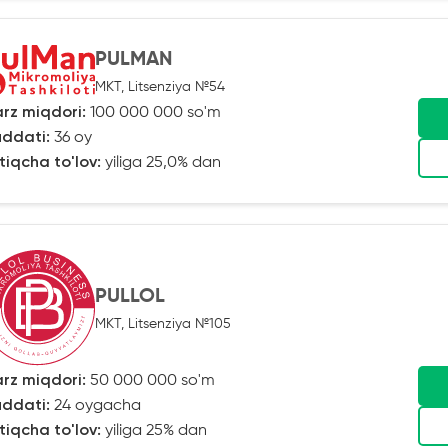
PULMAN
MKT, Litsenziya №54
rz miqdori:
100 000 000 so'm
ddati:
36 oy
tiqcha to'lov:
yiliga 25,0% dan
PULLOL
MKT, Litsenziya №105
rz miqdori:
50 000 000 so'm
ddati:
24 oygacha
tiqcha to'lov:
yiliga 25% dan