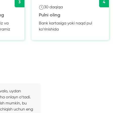
3
4
30 daqiqa
ng
Pulni oling
iz va
Bank kartasiga yoki naqd pul
iramiz
ko’rinishida
vvalo, uydan
ha onlayn o‘tadi.
lish mumkin, bu
b chiqish uchun eng