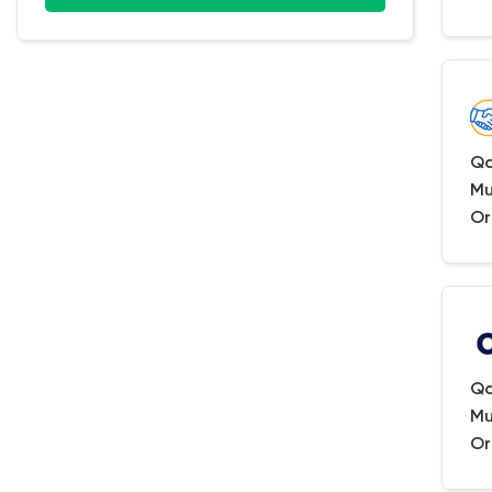
Qa
Mu
Or
Qa
Mu
Or