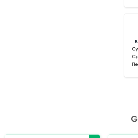
Су
Ср
Пе
G