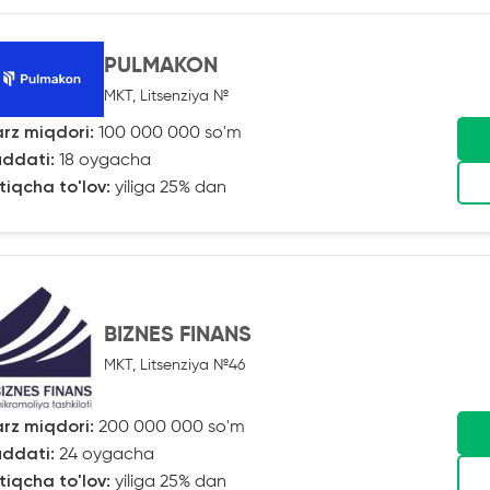
PULMAKON
MKT, Litsenziya №
rz miqdori:
100 000 000 so'm
ddati:
18 oygacha
tiqcha to'lov:
yiliga 25% dan
BIZNES FINANS
MKT, Litsenziya №46
rz miqdori:
200 000 000 so'm
ddati:
24 oygacha
tiqcha to'lov:
yiliga 25% dan