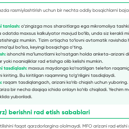
ezda rasmiylashtirish uchun bir nechta oddiy bosqichlarni bajar
o‘zingizga mos sharoitlarga ega mikromoliya tashkil
i tanlash:
 odatda maxsus kalkulyator mavjud bo‘lib, unda siz kerakli m
atishingiz mumkin. Tizim ortiqcha to‘lovni avtomatik ravishda 
 ma’qul bo‘lsa, keyingi bosqichga o‘ting.
ishonchli ma’lumotlarni ko‘rsatgan holda anketa-arizani d
ish:
ar yoki noaniqliklar rad etishga olib kelishi mumkin.
maxsus maydonga ko‘rsatilgan telefon raqami
i tasdiqlash:
 kiriting. Bu kiritilgan raqamning to‘g‘riligini tasdiqlaydi.
raqam tasdiqlangach, arizani ko‘rib chiqish uchun yuboring.
h:
ariza bir necha daqiqa ichida onlayn ko‘rib chiqiladi. Yechim 
ida yuboriladi.
rz) berishni rad etish sabablari
tilishini faqat qarzdorlargina ololmaydi. MFO arizani rad etish