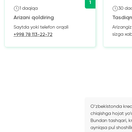
1
1 daqiqa
30 da
Arizani qoldiring
Tasdiqn
Saytda yoki telefon orqali
Arizangi
+998 78 113-22-72
sizga xa
O‘zbekistonda kredit
chiqishga hojat yo‘
Bundan tashqari, kr
ayniqsa pul shoshil