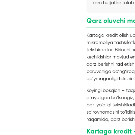
kam hujjatlar talab
Qarz oluvchi ma
Kartaga kredit olish u
mikromoliya tashkilotl
tekshiradilar. Birinchi 
kechikishlar mavjud e
qarz berishni rad etish
beruvchiga qo‘ng‘iroq
qo‘ymaganligi tekshir
Keyingi bosqich – taqd
etayotgan bo‘lsangiz, 
bor-yo‘qligi tekshirila
so‘rovnomasini to‘ldir
raqamida, qarz berish
Kartaga kredit