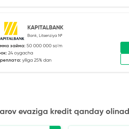
KAPITALBANK
Bank, Litsenziya №
мма займа:
50 000 000 so'm
ок:
24 oygacha
реплата:
yiliga 25% dan
arov evaziga kredit qanday olinad