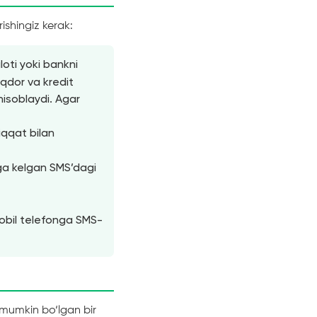
ishingiz kerak:
oti yoki bankni
iqdor va kredit
hisoblaydi. Agar
iqqat bilan
ga kelgan SMS’dagi
mobil telefonga SMS-
i mumkin bo‘lgan bir