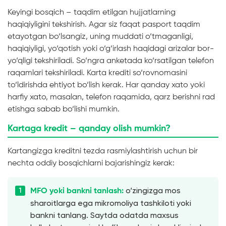
Keyingi bosqich – taqdim etilgan hujjatlarning
haqiqiyligini tekshirish. Agar siz faqat pasport taqdim
etayotgan bo‘lsangiz, uning muddati o‘tmaganligi,
haqiqiyligi, yo‘qotish yoki o‘g‘irlash haqidagi arizalar bor-
yo‘qligi tekshiriladi. So‘ngra anketada ko‘rsatilgan telefon
raqamlari tekshiriladi. Karta krediti so‘rovnomasini
to‘ldirishda ehtiyot bo‘lish kerak. Har qanday xato yoki
harfiy xato, masalan, telefon raqamida, qarz berishni rad
etishga sabab bo‘lishi mumkin.
Kartaga kredit – qanday olish mumkin?
Kartangizga kreditni tezda rasmiylashtirish uchun bir
nechta oddiy bosqichlarni bajarishingiz kerak:
o‘zingizga mos
MFO yoki bankni tanlash:
sharoitlarga ega mikromoliya tashkiloti yoki
bankni tanlang. Saytda odatda maxsus