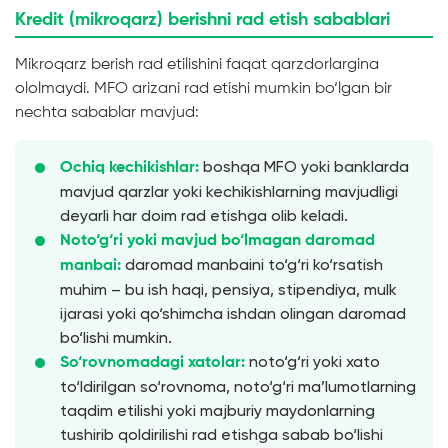
Kredit (mikroqarz) berishni rad etish sabablari
Mikroqarz berish rad etilishini faqat qarzdorlargina
ololmaydi. MFO arizani rad etishi mumkin bo‘lgan bir
nechta sabablar mavjud:
boshqa MFO yoki banklarda
Ochiq kechikishlar:
mavjud qarzlar yoki kechikishlarning mavjudligi
deyarli har doim rad etishga olib keladi.
Noto‘g‘ri yoki mavjud bo‘lmagan daromad
daromad manbaini to‘g‘ri ko‘rsatish
manbai:
muhim – bu ish haqi, pensiya, stipendiya, mulk
ijarasi yoki qo‘shimcha ishdan olingan daromad
bo‘lishi mumkin.
noto‘g‘ri yoki xato
So‘rovnomadagi xatolar:
to‘ldirilgan so‘rovnoma, noto‘g‘ri ma’lumotlarning
taqdim etilishi yoki majburiy maydonlarning
tushirib qoldirilishi rad etishga sabab bo‘lishi