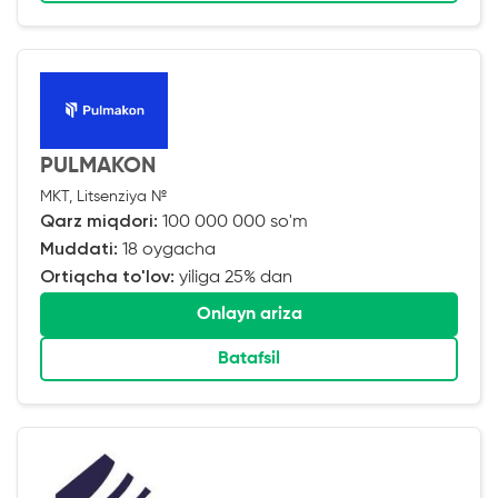
PULMAKON
MKT, Litsenziya №
Qarz miqdori:
100 000 000 so'm
Muddati:
18 oygacha
Ortiqcha to'lov:
yiliga 25% dan
Onlayn ariza
Batafsil