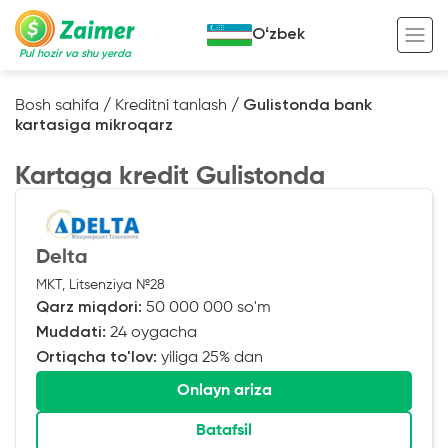
Oʻzbek
Pul hozir va shu yerda
Bosh sahifa
/
Kreditni tanlash
/
Gulistonda bank
kartasiga mikroqarz
Garov evaziga kredit
Kartaga kredit Gulistonda
Avto garov evaziga kredit
Ko’chmas mulk garov evaziga kredit
Foydali
Maxsus texnika garov evaziga kredit
Kreditingizning hayotiy tsikli
Delta
MKT, Litsenziya №28
Kredit onlayn
Kalkulyator
Qarz miqdori:
50 000 000 so'm
Tadbirkorlar uchun onlayn kredit
Muddati:
24 oygacha
Ortiqcha to'lov:
yiliga 25% dan
O‘zini o‘zi band qilganlar uchun onlayn
kredit
Onlayn ariza
Batafsil