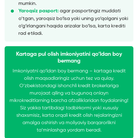
mumkin.
agar pasportingiz muddati
Yaroqsiz pasport:
o‘tgan, yaroqsiz bo‘lsa yoki uning yo‘qolgani yoki
o‘g‘irlangani haqida arizalar bo‘lsa, karta krediti
rad etiladi.
Kartaga pul olish imkoniyatini qo‘ldan boy
bermang
Imkoniyatni qo‘ldan boy bermang – kartaga kredit
olish maqsadlaringiz uchun tez va qulay.
O‘zbekistondagi ishonchli kredit brokerlariga
murojaat qiling va bugunoq onlayn
mikrokreditlarning barcha afzalliklaridan foydalaning!
Siz yakka tartibdagi tadbirkormi yoki xususiy
shaxsmisiz, karta orqali kredit olish rejalaringizni
amalga oshirish va moliyaviy barqarorlikni
ta’minlashga yordam beradi.