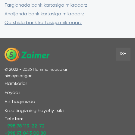
Farg‘onada bank kartasiga mikroqarz
Andijonda bank kartasiga mikroqarz
Qarshida bank kartasiga mikroqarz
18+
©
2022 - 2026
Hamma huquqlar
himoyalangan
Hamkorlar
Foydali
Biz haqimizda
Kreditingizning hayotiy tsikli
Telefon:
+998 78 113-22-72
+998 93 043 00 80