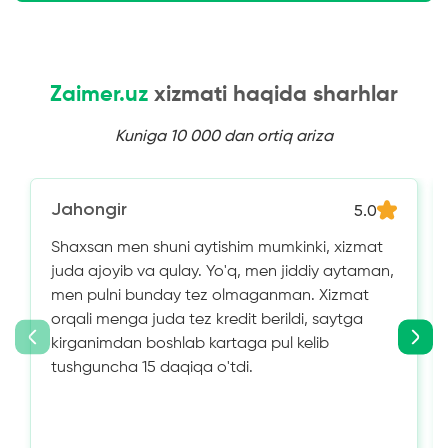
Zaimer.uz
xizmati haqida sharhlar
Kuniga 10 000 dan ortiq ariza
Jahongir
5.0
Shaxsan men shuni aytishim mumkinki, xizmat
juda ajoyib va ​​qulay. Yo'q, men jiddiy aytaman,
men pulni bunday tez olmaganman. Xizmat
orqali menga juda tez kredit berildi, saytga
kirganimdan boshlab kartaga pul kelib
tushguncha 15 daqiqa o'tdi.