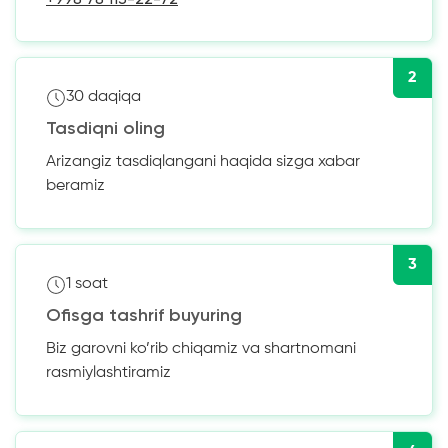
2
30 daqiqa
Tasdiqni oling
Arizangiz tasdiqlangani haqida sizga xabar
beramiz
3
1 soat
Ofisga tashrif buyuring
Biz garovni ko’rib chiqamiz va shartnomani
rasmiylashtiramiz