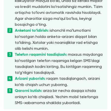
kalkulyator mavjud bo‘lib, unda siz kerakli miqdor
va kredit muddatini ko‘rsatishingiz mumkin. Tizim
ortiqcha to‘lovni avtomatik ravishda hisoblaydi.
Agar sharoitlar sizga ma’qul bo‘lsa, keyingi
bosqichga o‘ting.
ishonchli ma’lumotlarni
Anketani to‘ldirish:
ko‘rsatgan holda anketa-arizani diqqat bilan
to‘ldiring. Xatolar yoki noaniqliklar rad etishga
olib kelishi mumkin.
maxsus maydonga
Telefon raqamini tasdiqlash:
ko‘rsatilgan telefon raqamiga kelgan SMS’dagi
tasdiqlash kodini kiriting. Bu kiritilgan raqamning
to‘g‘riligini tasdiqlaydi.
raqam tasdiqlangach, arizani
Arizani yuborish:
ko‘rib chiqish uchun yuboring.
ariza bir necha daqiqa ichida
Qarorni kutish:
onlayn ko‘rib chiqiladi. Yechim mobil telefonga
SMS-xabarnoma shaklida yuboriladi.