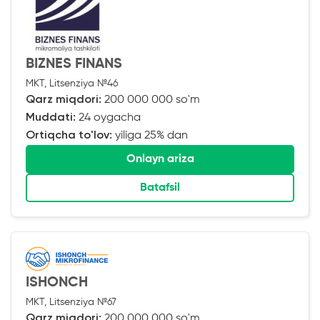
BIZNES FINANS
MKT, Litsenziya №46
Qarz miqdori:
200 000 000 so'm
Muddati:
24 oygacha
Ortiqcha to'lov:
yiliga 25% dan
Onlayn ariza
Batafsil
ISHONCH
MKT, Litsenziya №67
Qarz miqdori:
200 000 000 so'm