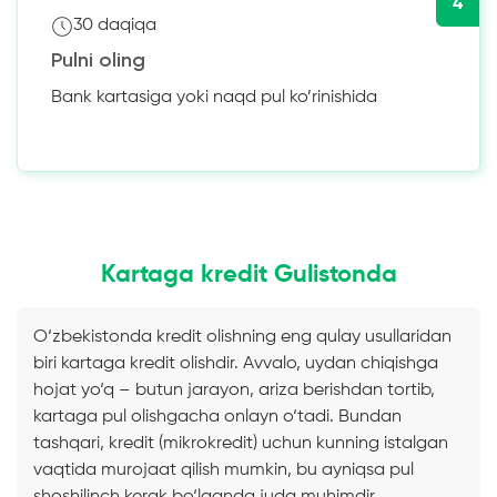
4
30 daqiqa
Pulni oling
Bank kartasiga yoki naqd pul ko’rinishida
Kartaga kredit Gulistonda
O‘zbekistonda kredit olishning eng qulay usullaridan
biri kartaga kredit olishdir. Avvalo, uydan chiqishga
hojat yo‘q – butun jarayon, ariza berishdan tortib,
kartaga pul olishgacha onlayn o‘tadi. Bundan
tashqari, kredit (mikrokredit) uchun kunning istalgan
vaqtida murojaat qilish mumkin, bu ayniqsa pul
shoshilinch kerak bo‘lganda juda muhimdir.