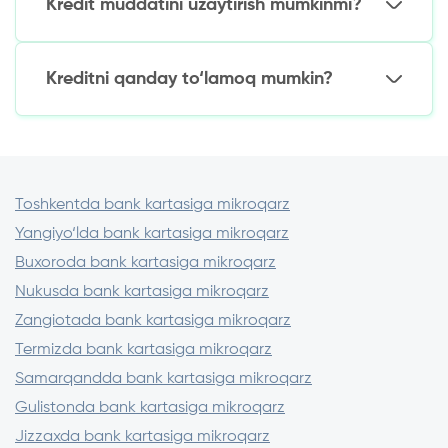
Kredit muddatini uzaytirish mumkinmi?
Garov yoki kafil talab qilinishi mumkin.
Doimiy mijozlar: 30-100 mln so‘mgacha.
Ha, lekin muddatni uzaytirganlik uchun komissiya
undiriladi (summaning 10-30 foizi). Shartlarni
Kreditni qanday to‘lamoq mumkin?
muayyan MFOda aniqlashtiring.
MFOning mobil ilovasi orqali.
Internet-banking (MFO rekvizitlariga
o‘tkazish).
To‘lov terminallari (shartnoma raqami
Toshkentda bank kartasiga mikroqarz
bo‘yicha).
Yangiyo‘lda bank kartasiga mikroqarz
Buxoroda bank kartasiga mikroqarz
Nukusda bank kartasiga mikroqarz
Zangiotada bank kartasiga mikroqarz
Termizda bank kartasiga mikroqarz
Samarqandda bank kartasiga mikroqarz
Gulistonda bank kartasiga mikroqarz
Jizzaxda bank kartasiga mikroqarz