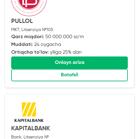
PULLOL
MKT, Litsenziya №105
Qarz miqdori:
50 000 000 so'm
Muddati:
24 oygacha
Ortiqcha to'lov:
yiliga 25% dan
Onlayn ariza
Batafsil
KAPITALBANK
Bank, Litsenziya №