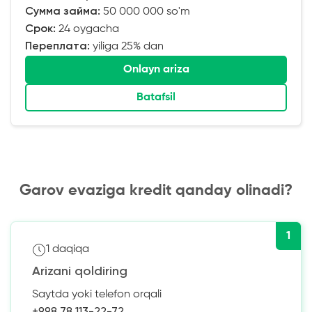
Сумма займа:
50 000 000 so'm
Срок:
24 oygacha
Переплата:
yiliga 25% dan
Onlayn ariza
Batafsil
Garov evaziga kredit qanday olinadi?
1
1 daqiqa
Arizani qoldiring
Saytda yoki telefon orqali
+998 78 113-22-72