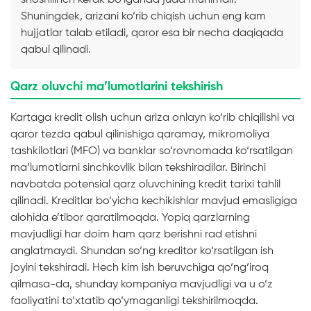
Shuningdek, arizani ko‘rib chiqish uchun eng kam
hujjatlar talab etiladi, qaror esa bir necha daqiqada
qabul qilinadi.
Qarz oluvchi ma’lumotlarini tekshirish
Kartaga kredit olish uchun ariza onlayn ko‘rib chiqilishi va
qaror tezda qabul qilinishiga qaramay, mikromoliya
tashkilotlari (MFO) va banklar so‘rovnomada ko‘rsatilgan
ma’lumotlarni sinchkovlik bilan tekshiradilar. Birinchi
navbatda potensial qarz oluvchining kredit tarixi tahlil
qilinadi. Kreditlar bo‘yicha kechikishlar mavjud emasligiga
alohida e’tibor qaratilmoqda. Yopiq qarzlarning
mavjudligi har doim ham qarz berishni rad etishni
anglatmaydi. Shundan so‘ng kreditor ko‘rsatilgan ish
joyini tekshiradi. Hech kim ish beruvchiga qo‘ng‘iroq
qilmasa-da, shunday kompaniya mavjudligi va u o‘z
faoliyatini to‘xtatib qo‘ymaganligi tekshirilmoqda.