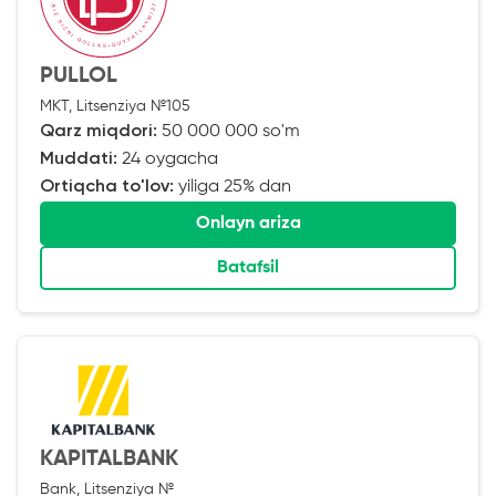
PULLOL
MKT, Litsenziya №105
Qarz miqdori:
50 000 000 so'm
Muddati:
24 oygacha
Ortiqcha to'lov:
yiliga 25% dan
Onlayn ariza
Batafsil
KAPITALBANK
Bank, Litsenziya №