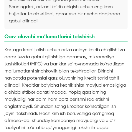
Shuningdek, arizani ko‘rib chiqish uchun eng kam
hujjatlar talab etiladi, qaror esa bir necha daqiqada
qabul qilinadi.
Qarz oluvchi ma’lumotlarini tekshirish
Kartaga kredit olish uchun ariza onlayn ko‘rib chiqilishi va
qaror tezda qabul qilinishiga qaramay, mikromoliya
tashkilotlari (MFO) va banklar so‘rovnomada ko‘rsatilgan
ma’lumotlarni sinchkovlik bilan tekshiradilar. Birinchi
navbatda potensial qarz oluvchining kredit tarixi tahlil
qilinadi. Kreditlar bo‘yicha kechikishlar mavjud emasligiga
alohida e’tibor qaratilmoqda. Yopiq qarzlarning
mavjudligi har doim ham qarz berishni rad etishni
anglatmaydi. Shundan so‘ng kreditor ko‘rsatilgan ish
joyini tekshiradi. Hech kim ish beruvchiga qo‘ng‘iroq
qilmasa-da, shunday kompaniya mavjudligi va u o‘z
faoliyatini to‘xtatib qo‘ymaganligi tekshirilmoqda.