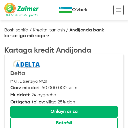
Oʻzbek
Pul hozir va shu yerda
Bosh sahifa
/
Kreditni tanlash
/
Andijonda bank
kartasiga mikroqarz
Garov evaziga kredit
Kartaga kredit Andijonda
Avto garov evaziga kredit
Ko’chmas mulk garov evaziga kredit
Foydali
Maxsus texnika garov evaziga kredit
Kreditingizning hayotiy tsikli
Delta
MKT, Litsenziya №28
Kredit onlayn
Kalkulyator
Qarz miqdori:
50 000 000 so'm
Tadbirkorlar uchun onlayn kredit
Muddati:
24 oygacha
Ortiqcha to'lov:
yiliga 25% dan
O‘zini o‘zi band qilganlar uchun onlayn
kredit
Onlayn ariza
Batafsil