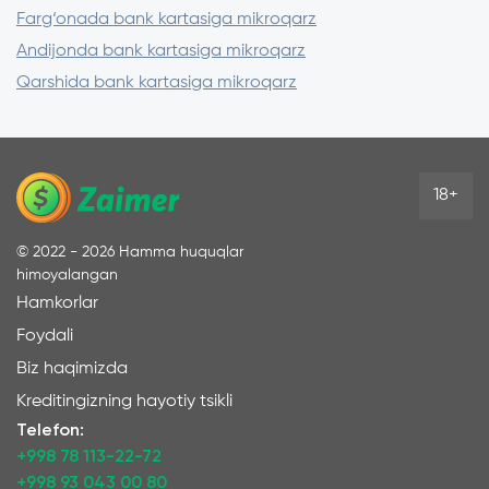
Farg‘onada bank kartasiga mikroqarz
Andijonda bank kartasiga mikroqarz
Qarshida bank kartasiga mikroqarz
18+
©
2022 - 2026
Hamma huquqlar
himoyalangan
Hamkorlar
Foydali
Biz haqimizda
Kreditingizning hayotiy tsikli
Telefon:
+998 78 113-22-72
+998 93 043 00 80