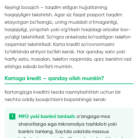
Keyingi bosqich – taqdim etilgan hujjatlarning
haqiqiyligini tekshirish. Agar siz faqat pasport taqdim
etayotgan bo‘lsangiz, uning muddati o‘tmaganligi,
haqiqiyligi, yo‘qotish yoki o‘g‘irlash haqidagi arizalar bor-
yo‘qligi tekshiriladi. So‘ngra anketada ko‘rsatilgan telefon
raqamlari tekshiriladi. Karta krediti so‘rovnomasini
to‘ldirishda ehtiyot bo‘lish kerak. Har qanday xato yoki
harfiy xato, masalan, telefon raqamida, qarz berishni rad
etishga sabab bo‘lishi mumkin.
Kartaga kredit – qanday olish mumkin?
Kartangizga kreditni tezda rasmiylashtirish uchun bir
nechta oddiy bosqichlarni bajarishingiz kerak:
o‘zingizga mos
MFO yoki bankni tanlash:
sharoitlarga ega mikromoliya tashkiloti yoki
bankni tanlang. Saytda odatda maxsus