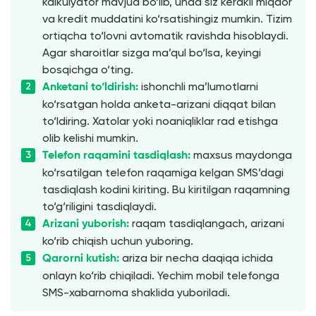
kalkulyator mavjud bo‘lib, unda siz kerakli miqdor
va kredit muddatini ko‘rsatishingiz mumkin. Tizim
ortiqcha to‘lovni avtomatik ravishda hisoblaydi.
Agar sharoitlar sizga ma’qul bo‘lsa, keyingi
bosqichga o‘ting.
ishonchli ma’lumotlarni
Anketani to‘ldirish:
ko‘rsatgan holda anketa-arizani diqqat bilan
to‘ldiring. Xatolar yoki noaniqliklar rad etishga
olib kelishi mumkin.
maxsus maydonga
Telefon raqamini tasdiqlash:
ko‘rsatilgan telefon raqamiga kelgan SMS’dagi
tasdiqlash kodini kiriting. Bu kiritilgan raqamning
to‘g‘riligini tasdiqlaydi.
raqam tasdiqlangach, arizani
Arizani yuborish:
ko‘rib chiqish uchun yuboring.
ariza bir necha daqiqa ichida
Qarorni kutish:
onlayn ko‘rib chiqiladi. Yechim mobil telefonga
SMS-xabarnoma shaklida yuboriladi.