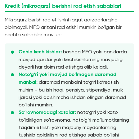
Kredit (mikroqarz) berishni rad etish sabablari
Mikroqarz berish rad etilishini faqat qarzdorlargina
ololmaydi. MFO arizani rad etishi mumkin bo‘lgan bir
nechta sabablar mavjud:
boshqa MFO yoki banklarda
Ochiq kechikishlar:
mavjud qarzlar yoki kechikishlarning mavjudligi
deyarli har doim rad etishga olib keladi.
Noto‘g‘ri yoki mavjud bo‘lmagan daromad
daromad manbaini to‘g‘ri ko‘rsatish
manbai:
muhim – bu ish haqi, pensiya, stipendiya, mulk
ijarasi yoki qo‘shimcha ishdan olingan daromad
bo‘lishi mumkin.
noto‘g‘ri yoki xato
So‘rovnomadagi xatolar:
to‘ldirilgan so‘rovnoma, noto‘g‘ri ma’lumotlarning
taqdim etilishi yoki majburiy maydonlarning
tushirib qoldirilishi rad etishga sabab bo‘lishi