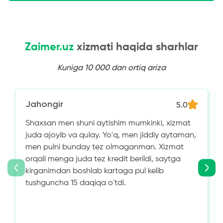
Zaimer.uz
xizmati haqida sharhlar
Kuniga 10 000 dan ortiq ariza
Jahongir
5.0
Shaxsan men shuni aytishim mumkinki, xizmat
juda ajoyib va ​​qulay. Yo'q, men jiddiy aytaman,
men pulni bunday tez olmaganman. Xizmat
orqali menga juda tez kredit berildi, saytga
kirganimdan boshlab kartaga pul kelib
tushguncha 15 daqiqa o'tdi.