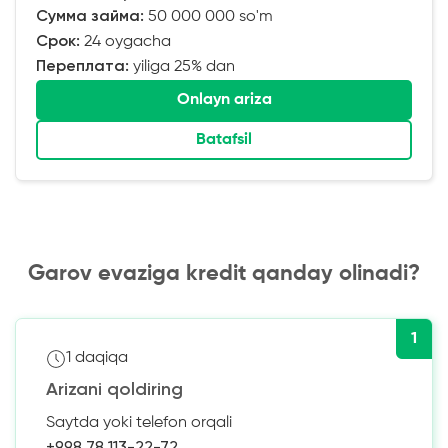
Сумма займа:
50 000 000 so'm
Срок:
24 oygacha
Переплата:
yiliga 25% dan
Onlayn ariza
Batafsil
Garov evaziga kredit qanday olinadi?
1
1 daqiqa
Arizani qoldiring
Saytda yoki telefon orqali
+998 78 113-22-72