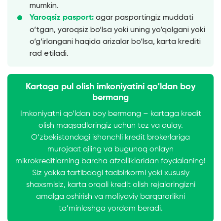
mumkin.
agar pasportingiz muddati
Yaroqsiz pasport:
o‘tgan, yaroqsiz bo‘lsa yoki uning yo‘qolgani yoki
o‘g‘irlangani haqida arizalar bo‘lsa, karta krediti
rad etiladi.
Kartaga pul olish imkoniyatini qo‘ldan boy
bermang
Imkoniyatni qo‘ldan boy bermang – kartaga kredit
olish maqsadlaringiz uchun tez va qulay.
O‘zbekistondagi ishonchli kredit brokerlariga
murojaat qiling va bugunoq onlayn
mikrokreditlarning barcha afzalliklaridan foydalaning!
Siz yakka tartibdagi tadbirkormi yoki xususiy
shaxsmisiz, karta orqali kredit olish rejalaringizni
amalga oshirish va moliyaviy barqarorlikni
ta’minlashga yordam beradi.