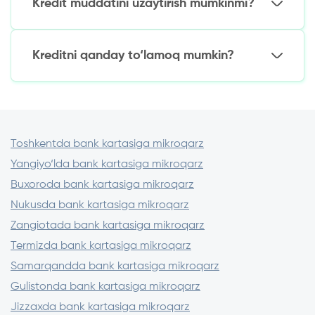
Kredit muddatini uzaytirish mumkinmi?
Garov yoki kafil talab qilinishi mumkin.
Doimiy mijozlar: 30-100 mln so‘mgacha.
Ha, lekin muddatni uzaytirganlik uchun komissiya
undiriladi (summaning 10-30 foizi). Shartlarni
Kreditni qanday to‘lamoq mumkin?
muayyan MFOda aniqlashtiring.
MFOning mobil ilovasi orqali.
Internet-banking (MFO rekvizitlariga
o‘tkazish).
To‘lov terminallari (shartnoma raqami
Toshkentda bank kartasiga mikroqarz
bo‘yicha).
Yangiyo‘lda bank kartasiga mikroqarz
Buxoroda bank kartasiga mikroqarz
Nukusda bank kartasiga mikroqarz
Zangiotada bank kartasiga mikroqarz
Termizda bank kartasiga mikroqarz
Samarqandda bank kartasiga mikroqarz
Gulistonda bank kartasiga mikroqarz
Jizzaxda bank kartasiga mikroqarz