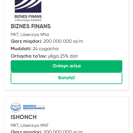
BIZNES FINANS
MKT, Litsenziya №46
Qarz miqdori:
200 000 000 so'm
Muddati:
24 oygacha
Ortiqcha to'lov:
yiliga 25% dan
Onlayn ariza
Batafsil
ISHONCH
MKT, Litsenziya №67
Qarz miqdori:
200 000 000 so'm