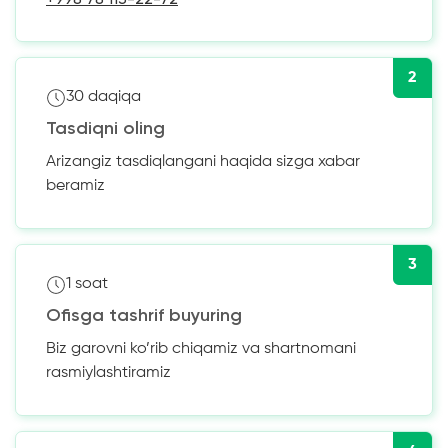
2
30 daqiqa
Tasdiqni oling
Arizangiz tasdiqlangani haqida sizga xabar
beramiz
3
1 soat
Ofisga tashrif buyuring
Biz garovni ko’rib chiqamiz va shartnomani
rasmiylashtiramiz