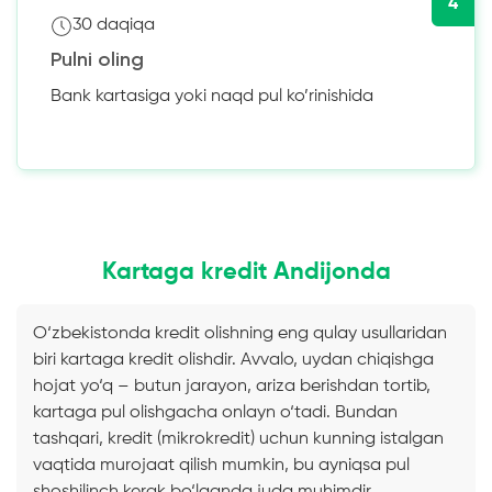
4
30 daqiqa
Pulni oling
Bank kartasiga yoki naqd pul ko’rinishida
Kartaga kredit Andijonda
O‘zbekistonda kredit olishning eng qulay usullaridan
biri kartaga kredit olishdir. Avvalo, uydan chiqishga
hojat yo‘q – butun jarayon, ariza berishdan tortib,
kartaga pul olishgacha onlayn o‘tadi. Bundan
tashqari, kredit (mikrokredit) uchun kunning istalgan
vaqtida murojaat qilish mumkin, bu ayniqsa pul
shoshilinch kerak bo‘lganda juda muhimdir.