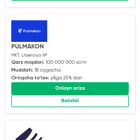
PULMAKON
MKT, Litsenziya №
Qarz miqdori:
100 000 000 so'm
Muddati:
18 oygacha
Ortiqcha to'lov:
yiliga 25% dan
Onlayn ariza
Batafsil