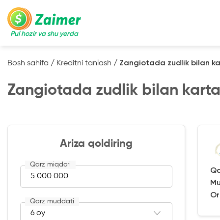
Pul hozir va shu yerda
Bosh sahifa
/
Kreditni tanlash
/
Zangiotada zudlik bilan k
Zangiotada zudlik bilan kart
Ariza qoldiring
Qarz miqdori
Qa
Mu
Or
Qarz muddati