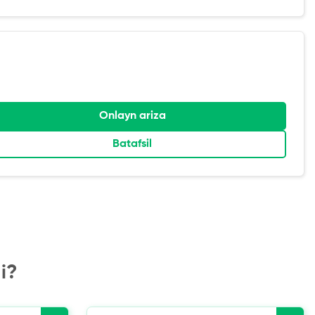
Onlayn ariza
Batafsil
i?