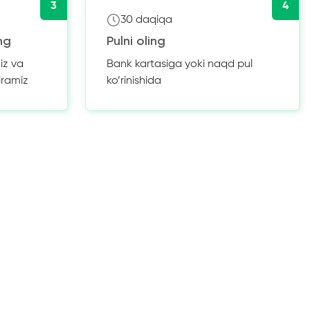
3
4
30 daqiqa
ng
Pulni oling
iz va
Bank kartasiga yoki naqd pul
iramiz
ko’rinishida