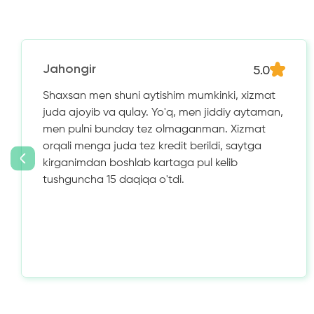
5.0
Jahongir
Shaxsan men shuni aytishim mumkinki, xizmat
juda ajoyib va ​​qulay. Yo'q, men jiddiy aytaman,
men pulni bunday tez olmaganman. Xizmat
orqali menga juda tez kredit berildi, saytga
kirganimdan boshlab kartaga pul kelib
tushguncha 15 daqiqa o'tdi.