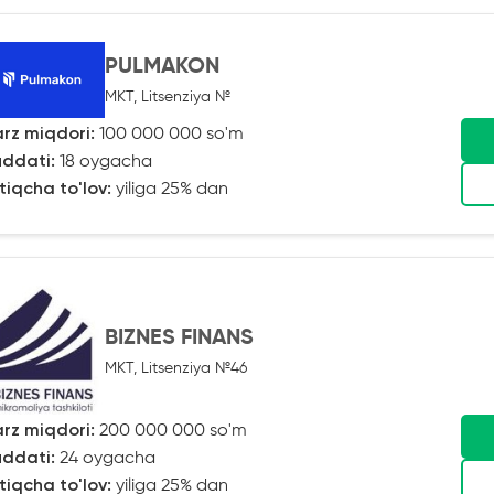
PULMAKON
MKT, Litsenziya №
rz miqdori:
100 000 000 so'm
ddati:
18 oygacha
tiqcha to'lov:
yiliga 25% dan
BIZNES FINANS
MKT, Litsenziya №46
rz miqdori:
200 000 000 so'm
ddati:
24 oygacha
tiqcha to'lov:
yiliga 25% dan