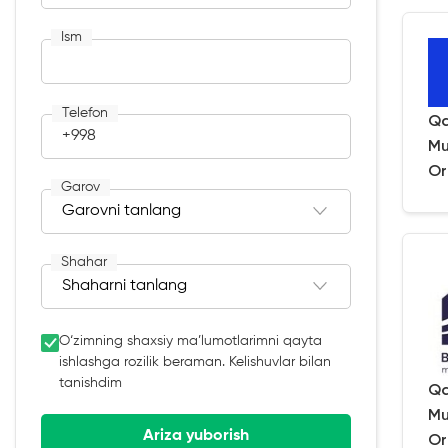
Ism
Telefon
Qa
+998
Mu
Or
Garov
Shahar
O‘zimning shaxsiy ma’lumotlarimni qayta
ishlashga rozilik beraman. Kelishuvlar bilan
tanishdim
Qa
Mu
Ariza yuborish
Or