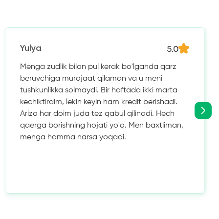
5.0
Yulya
Menga zudlik bilan pul kerak bo'lganda qarz
beruvchiga murojaat qilaman va u meni
tushkunlikka solmaydi. Bir haftada ikki marta
kechiktirdim, lekin keyin ham kredit berishadi.
Ariza har doim juda tez qabul qilinadi. Hech
qaerga borishning hojati yo'q. Men baxtliman,
menga hamma narsa yoqadi.