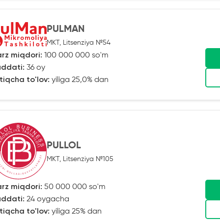
PULMAN
MKT, Litsenziya №54
rz miqdori:
100 000 000 so'm
ddati:
36 oy
tiqcha to'lov:
yiliga 25,0% dan
PULLOL
MKT, Litsenziya №105
rz miqdori:
50 000 000 so'm
ddati:
24 oygacha
tiqcha to'lov:
yiliga 25% dan