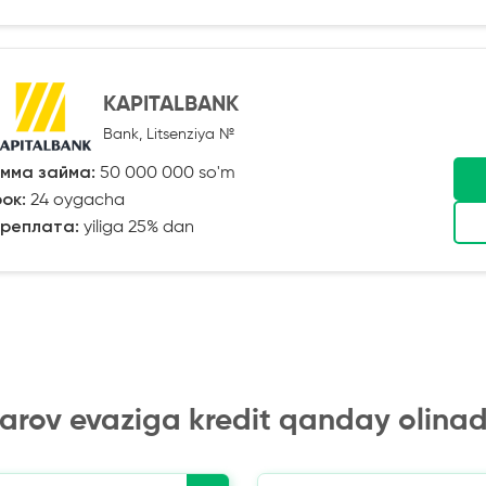
KAPITALBANK
Bank, Litsenziya №
мма займа:
50 000 000 so'm
ок:
24 oygacha
реплата:
yiliga 25% dan
arov evaziga kredit qanday olinad