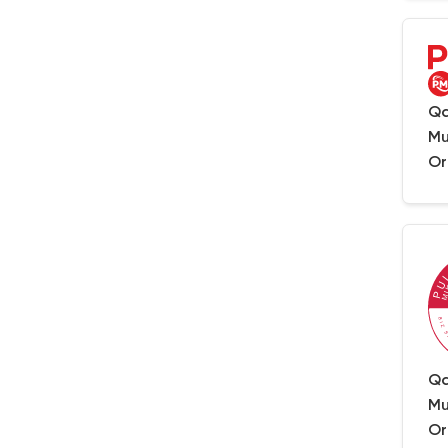
Qa
Mu
Or
Qa
Mu
Or