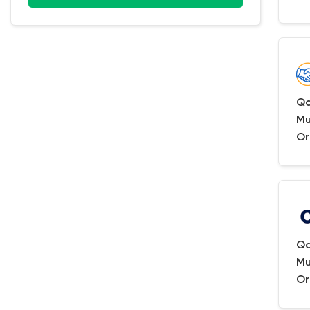
Qa
Mu
Or
Qa
Mu
Or