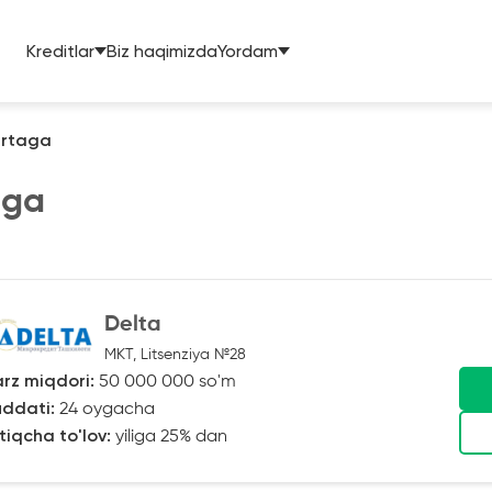
Kreditlar
Biz haqimizda
Yordam
artaga
aga
Delta
MKT, Litsenziya №28
rz miqdori:
50 000 000 so'm
ddati:
24 oygacha
tiqcha to'lov:
yiliga 25% dan