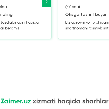
2
qiqa
1 soat
i oling
Ofisga tashrif buyuri
z tasdiqlangani haqida
Biz garovni ko’rib chiqam
bar beramiz
shartnomani rasmiylasht
Zaimer.uz
xizmati haqida sharhlar