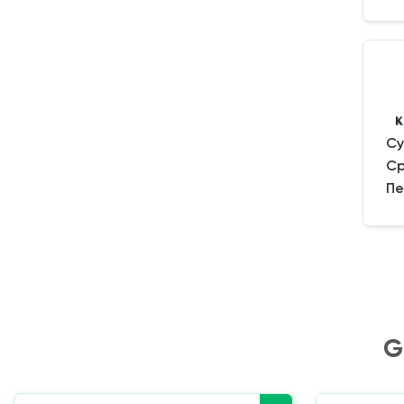
Су
Ср
Пе
G