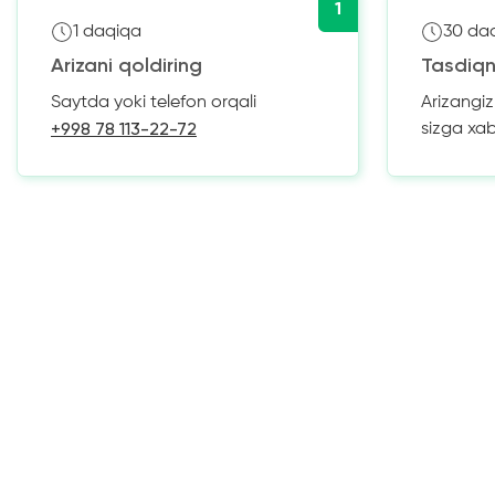
1
1 daqiqa
30 da
Arizani qoldiring
Tasdiqn
Saytda yoki telefon orqali
Arizangi
+998 78 113-22-72
sizga xa