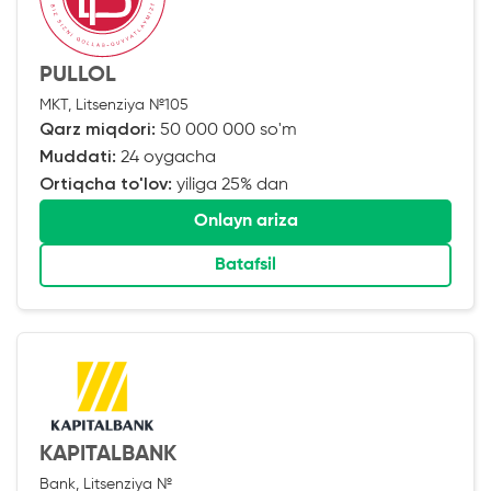
PULLOL
MKT, Litsenziya №105
Qarz miqdori:
50 000 000 so'm
Muddati:
24 oygacha
Ortiqcha to'lov:
yiliga 25% dan
Onlayn ariza
Batafsil
KAPITALBANK
Bank, Litsenziya №