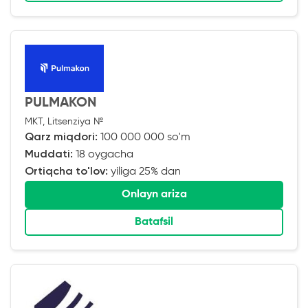
PULMAKON
MKT, Litsenziya №
Qarz miqdori:
100 000 000 so'm
Muddati:
18 oygacha
Ortiqcha to'lov:
yiliga 25% dan
Onlayn ariza
Batafsil