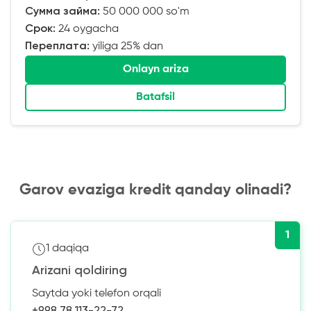
Сумма займа:
50 000 000 so'm
Срок:
24 oygacha
Переплата:
yiliga 25% dan
Onlayn ariza
Batafsil
Garov evaziga kredit qanday olinadi?
1
1 daqiqa
Arizani qoldiring
Saytda yoki telefon orqali
+998 78 113-22-72