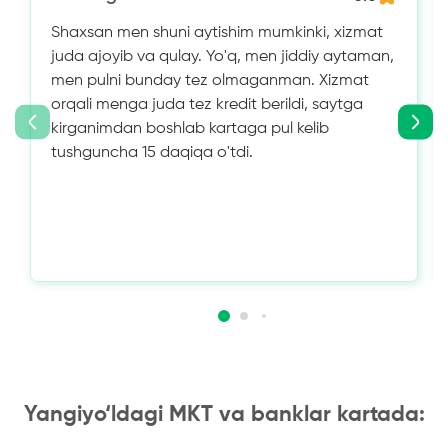
Shaxsan men shuni aytishim mumkinki, xizmat
juda ajoyib va ​​qulay. Yo'q, men jiddiy aytaman,
men pulni bunday tez olmaganman. Xizmat
orqali menga juda tez kredit berildi, saytga
kirganimdan boshlab kartaga pul kelib
tushguncha 15 daqiqa o'tdi.
Yangiyo‘ldagi MKT va banklar kartada: