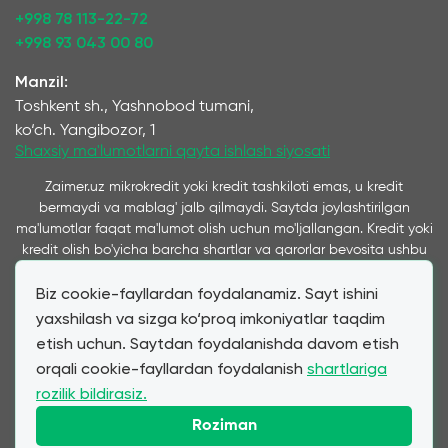
+998 78 113-22-72
+998 93 043 00 80
Manzil:
Toshkent sh., Yashnobod tumani,
ko‘ch. Yangibozor, 1
Shaxsiy ma'lumotlarni qayta ishlash siyosati
Zaimer.uz mikrokredit yoki kredit tashkiloti emas, u kredit
bermaydi va mablag' jalb qilmaydi. Saytda joylashtirilgan
ma'lumotlar faqat ma'lumot olish uchun mo'ljallangan. Kredit yoki
kredit olish bo'yicha barcha shartlar va qarorlar bevosita ushbu
xizmatlarni ko'rsatuvchi kompaniyalar tomonidan qabul qilinadi
Biz cookie-fayllardan foydalanamiz. Sayt ishini
va ushbu saytda taqdim etiladi. Ta’kidlash joizki, bizning
xizmatimiz orqali taqdim etilayotgan kredit va qarz shartlari
yaxshilash va sizga ko‘proq imkoniyatlar taqdim
mijozning bevosita murojaatiga ko‘ra hamkor mikromoliya
etish uchun. Saytdan foydalanishda davom etish
tashkilotlari va banklar tomonidan taqdim etilgan shartlarga
orqali cookie-fayllardan foydalanish
shartlariga
to‘liq mos keladi. Zaimer.uz moliyaviy mahsulotlar narxi va
rozilik bildirasiz.
shartlariga ta'sir qilmasdan, mijozlarga qulay shartnomalarni
tanlash va topshirishda qulaylikni ta'minlovchi axborot vositachisi
Roziman
sifatida ishlaydi.