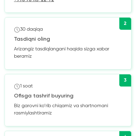
2
30 daqiqa
Tasdiqni oling
Arizangiz tasdiqlangani haqida sizga xabar
beramiz
3
1 soat
Ofisga tashrif buyuring
Biz garovni ko’rib chiqamiz va shartnomani
rasmiylashtiramiz