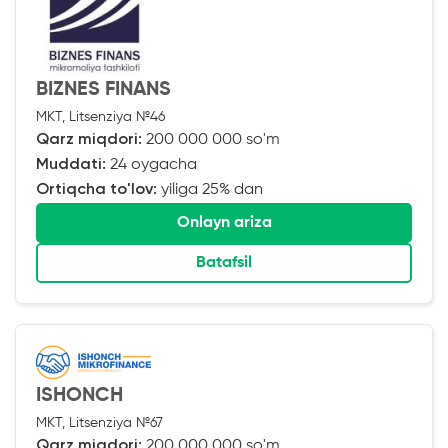
BIZNES FINANS
MKT, Litsenziya №46
Qarz miqdori:
200 000 000 so'm
Muddati:
24 oygacha
Ortiqcha to'lov:
yiliga 25% dan
Onlayn ariza
Batafsil
ISHONCH
MKT, Litsenziya №67
Qarz miqdori:
200 000 000 so'm