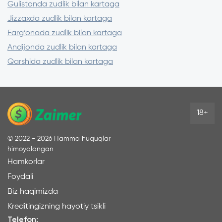
Gulistonda zudlik bilan kartaga
Jizzaxda zudlik bilan kartaga
Farg‘onada zudlik bilan kartaga
Andijonda zudlik bilan kartaga
Qarshida zudlik bilan kartaga
18+
©
2022 - 2026
Hamma huquqlar
himoyalangan
Hamkorlar
Foydali
Biz haqimizda
Kreditingizning hayotiy tsikli
Telefon: