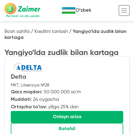
Oʻzbek
Pul hozir va shu yerda
Bosh sahifa
/
Kreditni tanlash
/
Yangiyo‘lda zudlik bilan
kartaga
Garov evaziga kredit
Yangiyo‘lda zudlik bilan kartaga
Avto garov evaziga kredit
Ko’chmas mulk garov evaziga kredit
Foydali
Maxsus texnika garov evaziga kredit
Kreditingizning hayotiy tsikli
Delta
MKT, Litsenziya №28
Kredit onlayn
Kalkulyator
Qarz miqdori:
50 000 000 so'm
Tadbirkorlar uchun onlayn kredit
Muddati:
24 oygacha
Ortiqcha to'lov:
yiliga 25% dan
O‘zini o‘zi band qilganlar uchun onlayn
kredit
Onlayn ariza
Batafsil