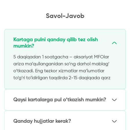
Savol-Javob
Kartaga pulni qanday qilib tez olish
mumkin?
5 daqiqadan 1 soatgacha – aksariyat MFOlar
ariza ma’qullanganidan so‘ng darhol mablag‘
o‘tkazadi. Eng tezkor xizmatlar ma’lumotlar
to‘g‘ri to‘ldirilgan taqdirda 2-15 daqiqada qarz
beradi.
Qaysi kartalarga pul o‘tkazish mumkin?
O‘zbekiston banklarining istalgan Uzcard, Humo,
Visa, Mastercard kartalariga. Pullar
Qanday hujjatlar kerak?
rasmiylashtirish paytida ko‘rsatilgan kartaga