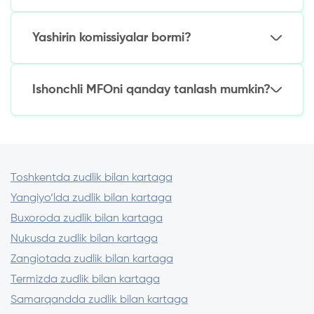
Internet banking
Tekshirish:
To‘lov terminallari
Yashirin komissiyalar bormi?
Karta raqamining to‘g‘riligi
Muddatidan oldin to‘lash uchun komissiya
MFO LKdagi ariza holati
mavjud emas.
Yo‘q, agar MFO O‘zR MB litsenziyasiga ega
Kompaniya yordam xizmatiga murojaat
bo‘lsa. Barcha to‘lovlar shartnomada qayd
Ishonchli MFOni qanday tanlash mumkin?
qiling (kontaktlar SMS/email orqali bo‘lishi
etiladi.
kerak)
Tekshirish:
Muhim: «kafolatlangan ma’qullash» uchun
oldindan to‘lov qilmang – bu firibgarlar.
Litsenziya cbu.uz saytida
Google Play/App Store sharhlari
Shartnomaning imzolangungacha bo‘lgan
Toshkentda zudlik bilan kartaga
shartlari
Yangiyo‘lda zudlik bilan kartaga
Buxoroda zudlik bilan kartaga
Nukusda zudlik bilan kartaga
Zangiotada zudlik bilan kartaga
Termizda zudlik bilan kartaga
Samarqandda zudlik bilan kartaga