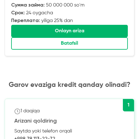
Сумма займа:
50 000 000 so'm
Срок:
24 oygacha
Переплата:
yiliga 25% dan
Onlayn ariza
Batafsil
Garov evaziga kredit qanday olinadi?
1
1 daqiqa
Arizani qoldiring
Saytda yoki telefon orqali
+998 78 113-22-72