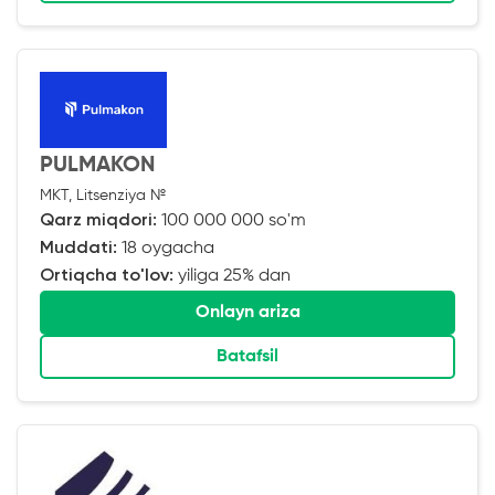
PULMAKON
MKT, Litsenziya №
Qarz miqdori:
100 000 000 so'm
Muddati:
18 oygacha
Ortiqcha to'lov:
yiliga 25% dan
Onlayn ariza
Batafsil