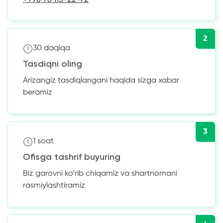
2
30 daqiqa
Tasdiqni oling
Arizangiz tasdiqlangani haqida sizga xabar
beramiz
3
1 soat
Ofisga tashrif buyuring
Biz garovni ko’rib chiqamiz va shartnomani
rasmiylashtiramiz