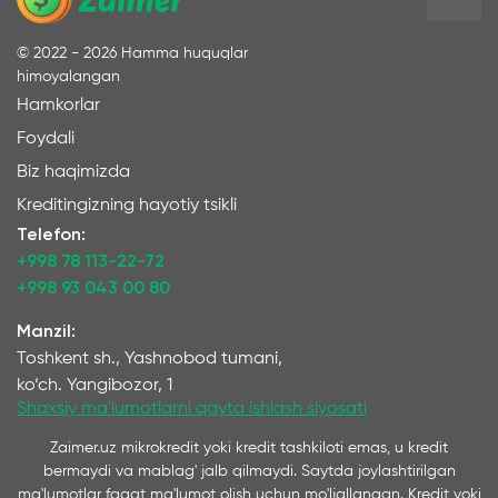
©
2022 - 2026
Hamma huquqlar
himoyalangan
Hamkorlar
Foydali
Biz haqimizda
Kreditingizning hayotiy tsikli
Telefon:
+998 78 113-22-72
+998 93 043 00 80
Manzil:
Toshkent sh., Yashnobod tumani,
ko‘ch. Yangibozor, 1
Shaxsiy ma'lumotlarni qayta ishlash siyosati
Zaimer.uz mikrokredit yoki kredit tashkiloti emas, u kredit
bermaydi va mablag' jalb qilmaydi. Saytda joylashtirilgan
ma'lumotlar faqat ma'lumot olish uchun mo'ljallangan. Kredit yoki