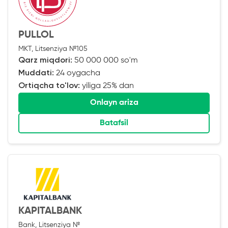
PULLOL
MKT, Litsenziya №105
Qarz miqdori:
50 000 000 so'm
Muddati:
24 oygacha
Ortiqcha to'lov:
yiliga 25% dan
Onlayn ariza
Batafsil
KAPITALBANK
Bank, Litsenziya №