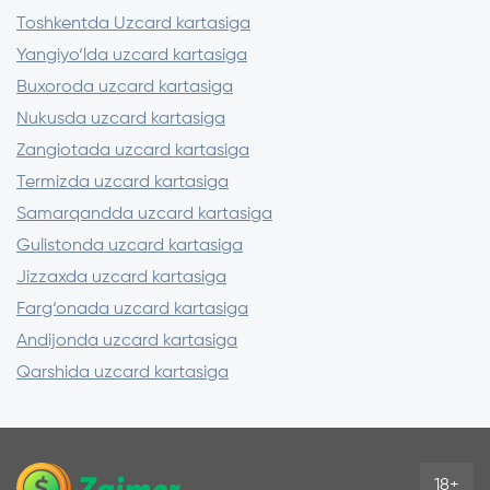
muddatlar, jarimalar).
Toshkentda Uzcard kartasiga
– CVV va SMS-kodni begonalarga aytmang,
Yangiyo‘lda uzcard kartasiga
odatda ro‘yxatdan o‘tish uchun faqat karta
Buxoroda uzcard kartasiga
raqami kerak bo‘ladi.
Nukusda uzcard kartasiga
– Imzolashdan oldin agregatorlar va
Zangiotada uzcard kartasiga
banklar/XMI rasmiy saytlaridagi takliflarni
Termizda uzcard kartasiga
taqqoslang.
Samarqandda uzcard kartasiga
Gulistonda uzcard kartasiga
Jizzaxda uzcard kartasiga
Farg‘onada uzcard kartasiga
Andijonda uzcard kartasiga
Qarshida uzcard kartasiga
18+