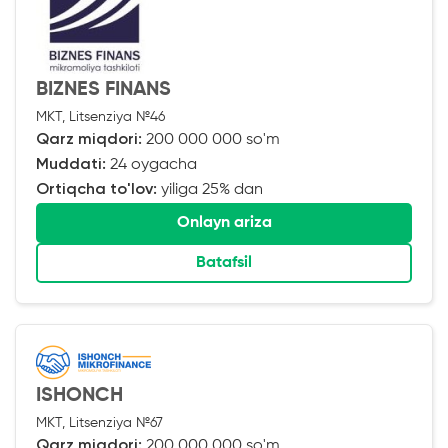
BIZNES FINANS
MKT, Litsenziya №46
Qarz miqdori:
200 000 000 so'm
Muddati:
24 oygacha
Ortiqcha to'lov:
yiliga 25% dan
Onlayn ariza
Batafsil
ISHONCH
MKT, Litsenziya №67
Qarz miqdori:
200 000 000 so'm