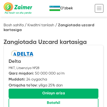
Oʻzbek
Pul hozir va shu yerda
Bosh sahifa
/
Kreditni tanlash
/
Zangiotada uzcard
kartasiga
Garov evaziga kredit
Zangiotada Uzcard kartasiga
Avto garov evaziga kredit
Ko’chmas mulk garov evaziga kredit
Foydali
Maxsus texnika garov evaziga kredit
Kreditingizning hayotiy tsikli
Delta
MKT, Litsenziya №28
Kredit onlayn
Kalkulyator
Qarz miqdori:
50 000 000 so'm
Tadbirkorlar uchun onlayn kredit
Muddati:
24 oygacha
Ortiqcha to'lov:
yiliga 25% dan
O‘zini o‘zi band qilganlar uchun onlayn
kredit
Onlayn ariza
Batafsil