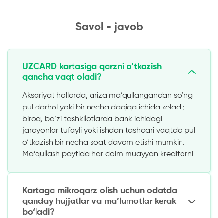
Savol - javob
UZCARD kartasiga qarzni o‘tkazish
qancha vaqt oladi?
Aksariyat hollarda, ariza ma’qullangandan so‘ng
pul darhol yoki bir necha daqiqa ichida keladi;
biroq, ba’zi tashkilotlarda bank ichidagi
jarayonlar tufayli yoki ishdan tashqari vaqtda pul
o‘tkazish bir necha soat davom etishi mumkin.
Ma’qullash paytida har doim muayyan kreditorni
tekshiring.
Kartaga mikroqarz olish uchun odatda
qanday hujjatlar va ma’lumotlar kerak
bo‘ladi?