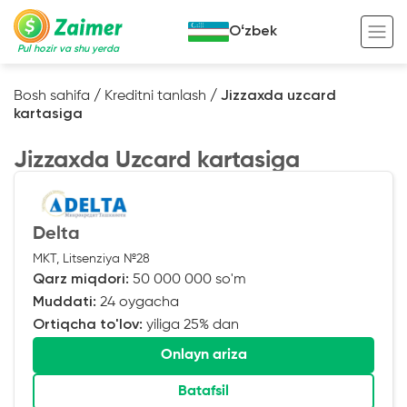
Oʻzbek
Pul hozir va shu yerda
Bosh sahifa
/
Kreditni tanlash
/
Jizzaxda uzcard
kartasiga
Garov evaziga kredit
Jizzaxda Uzcard kartasiga
Avto garov evaziga kredit
Ko’chmas mulk garov evaziga kredit
Foydali
Maxsus texnika garov evaziga kredit
Kreditingizning hayotiy tsikli
Delta
MKT, Litsenziya №28
Kredit onlayn
Kalkulyator
Qarz miqdori:
50 000 000 so'm
Tadbirkorlar uchun onlayn kredit
Muddati:
24 oygacha
Ortiqcha to'lov:
yiliga 25% dan
O‘zini o‘zi band qilganlar uchun onlayn
kredit
Onlayn ariza
Batafsil