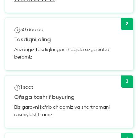
2
30 daqiqa
Tasdiqni oling
Arizangiz tasdiqlangani haqida sizga xabar
beramiz
3
1 soat
Ofisga tashrif buyuring
Biz garovni ko’rib chiqamiz va shartnomani
rasmiylashtiramiz