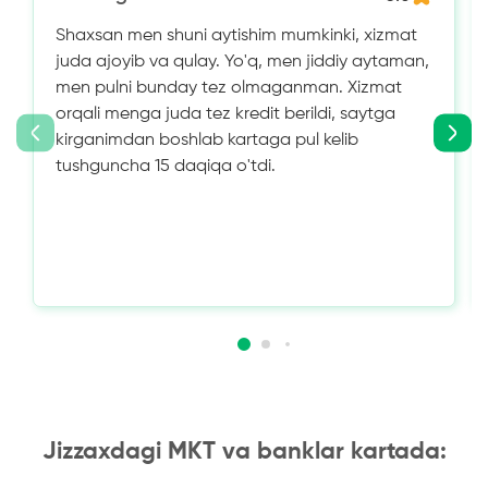
Shaxsan men shuni aytishim mumkinki, xizmat
juda ajoyib va ​​qulay. Yo'q, men jiddiy aytaman,
men pulni bunday tez olmaganman. Xizmat
orqali menga juda tez kredit berildi, saytga
kirganimdan boshlab kartaga pul kelib
tushguncha 15 daqiqa o'tdi.
Jizzaxdagi MKT va banklar kartada: