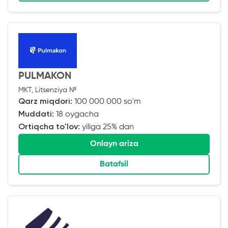
PULMAKON
MKT, Litsenziya №
Qarz miqdori:
100 000 000 so'm
Muddati:
18 oygacha
Ortiqcha to'lov:
yiliga 25% dan
Onlayn ariza
Batafsil