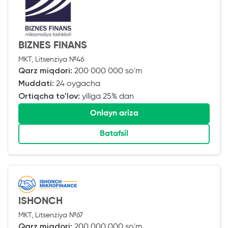
BIZNES FINANS
MKT, Litsenziya №46
Qarz miqdori:
200 000 000 so'm
Muddati:
24 oygacha
Ortiqcha to'lov:
yiliga 25% dan
Onlayn ariza
Batafsil
ISHONCH
MKT, Litsenziya №67
Qarz miqdori:
200 000 000 so'm