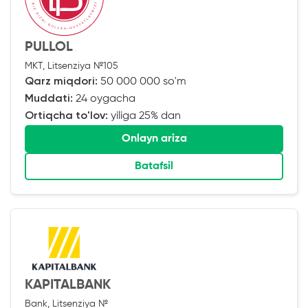
PULLOL
MKT, Litsenziya №105
Qarz miqdori:
50 000 000 so'm
Muddati:
24 oygacha
Ortiqcha to'lov:
yiliga 25% dan
Onlayn ariza
Batafsil
KAPITALBANK
Bank, Litsenziya №