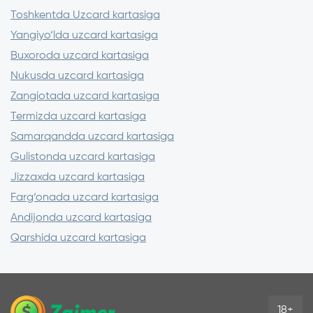
muddatlar, jarimalar).
Toshkentda Uzcard kartasiga
– CVV va SMS-kodni begonalarga aytmang,
Yangiyo‘lda uzcard kartasiga
odatda ro‘yxatdan o‘tish uchun faqat karta
Buxoroda uzcard kartasiga
raqami kerak bo‘ladi.
Nukusda uzcard kartasiga
– Imzolashdan oldin agregatorlar va
Zangiotada uzcard kartasiga
banklar/XMI rasmiy saytlaridagi takliflarni
Termizda uzcard kartasiga
taqqoslang.
Samarqandda uzcard kartasiga
Gulistonda uzcard kartasiga
Jizzaxda uzcard kartasiga
Farg‘onada uzcard kartasiga
Andijonda uzcard kartasiga
Qarshida uzcard kartasiga
18+