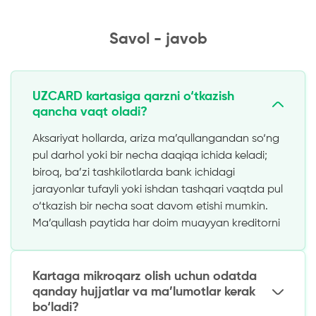
Savol - javob
UZCARD kartasiga qarzni o‘tkazish
qancha vaqt oladi?
Aksariyat hollarda, ariza ma’qullangandan so‘ng
pul darhol yoki bir necha daqiqa ichida keladi;
biroq, ba’zi tashkilotlarda bank ichidagi
jarayonlar tufayli yoki ishdan tashqari vaqtda pul
o‘tkazish bir necha soat davom etishi mumkin.
Ma’qullash paytida har doim muayyan kreditorni
tekshiring.
Kartaga mikroqarz olish uchun odatda
qanday hujjatlar va ma’lumotlar kerak
bo‘ladi?