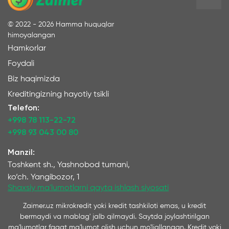
©
2022 - 2026
Hamma huquqlar
himoyalangan
Hamkorlar
Foydali
Biz haqimizda
Kreditingizning hayotiy tsikli
Telefon:
+998 78 113-22-72
+998 93 043 00 80
Manzil:
Toshkent sh., Yashnobod tumani,
ko‘ch. Yangibozor, 1
Shaxsiy ma'lumotlarni qayta ishlash siyosati
Zaimer.uz mikrokredit yoki kredit tashkiloti emas, u kredit
bermaydi va mablag' jalb qilmaydi. Saytda joylashtirilgan
ma'lumotlar faqat ma'lumot olish uchun mo'ljallangan. Kredit yoki