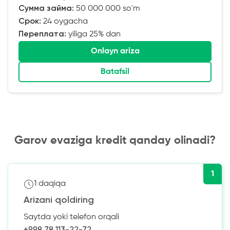
Сумма займа:
50 000 000 so'm
Срок:
24 oygacha
Переплата:
yiliga 25% dan
Onlayn ariza
Batafsil
Garov evaziga kredit qanday olinadi?
1
1 daqiqa
Arizani qoldiring
Saytda yoki telefon orqali
+998 78 113-22-72