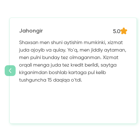
5.0
Jahongir
Shaxsan men shuni aytishim mumkinki, xizmat
juda ajoyib va ​​qulay. Yo'q, men jiddiy aytaman,
men pulni bunday tez olmaganman. Xizmat
orqali menga juda tez kredit berildi, saytga
kirganimdan boshlab kartaga pul kelib
tushguncha 15 daqiqa o'tdi.