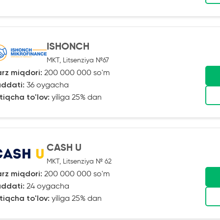
ISHONCH
MKT, Litsenziya №67
rz miqdori:
200 000 000 so'm
ddati:
36 oygacha
tiqcha to'lov:
yiliga 25% dan
CASH U
MKT, Litsenziya № 62
rz miqdori:
200 000 000 so'm
ddati:
24 oygacha
tiqcha to'lov:
yiliga 25% dan