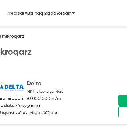
Kreditlar
Biz haqimizda
Yordam
 mikroqarz
kroqarz
Delta
MKT, Litsenziya №28
rz miqdori:
50 000 000 so'm
ddati:
24 oygacha
tiqcha to'lov:
yiliga 25% dan