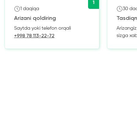
1
1 daqiqa
30 da
Arizani qoldiring
Tasdiqn
Saytda yoki telefon orqali
Arizangi
+998 78 113-22-72
sizga xa