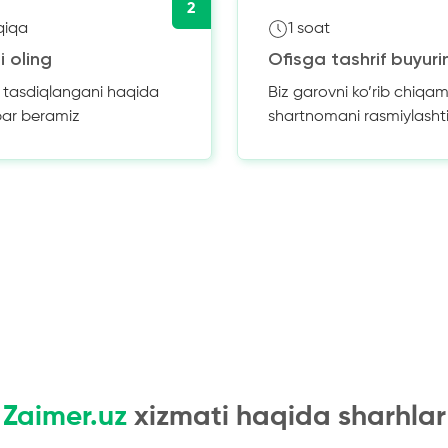
2
qiqa
1 soat
i oling
Ofisga tashrif buyuri
z tasdiqlangani haqida
Biz garovni ko’rib chiqam
bar beramiz
shartnomani rasmiylasht
Zaimer.uz
xizmati haqida sharhlar