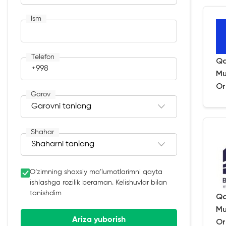
Ism
Telefon
Qa
+998
Mu
Or
Garov
Shahar
O‘zimning shaxsiy ma’lumotlarimni qayta
ishlashga rozilik beraman. Kelishuvlar bilan
tanishdim
Qa
Mu
Ariza yuborish
Or