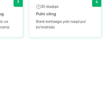
3
4
30 daqiqa
ng
Pulni oling
iz va
Bank kartasiga yoki naqd pul
iramiz
ko’rinishida