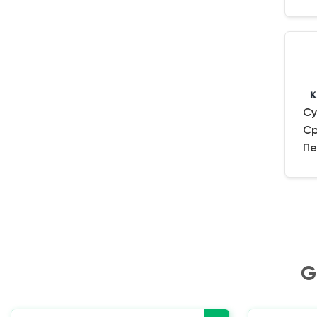
Су
Ср
Пе
G