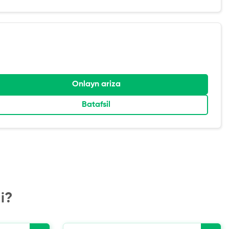
Onlayn ariza
Batafsil
i?