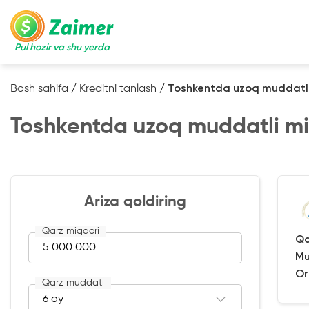
Pul hozir va shu yerda
Bosh sahifa
/
Kreditni tanlash
/
Toshkentda uzoq muddatli
Toshkentda uzoq muddatli mi
Ariza qoldiring
Qarz miqdori
Qa
Mu
Or
Qarz muddati