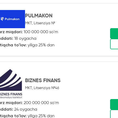
PULMAKON
MKT, Litsenziya №
rz miqdori:
100 000 000 so'm
ddati:
18 oygacha
tiqcha to'lov:
yiliga 25% dan
BIZNES FINANS
MKT, Litsenziya №46
rz miqdori:
200 000 000 so'm
ddati:
24 oygacha
tiqcha to'lov:
yiliga 25% dan