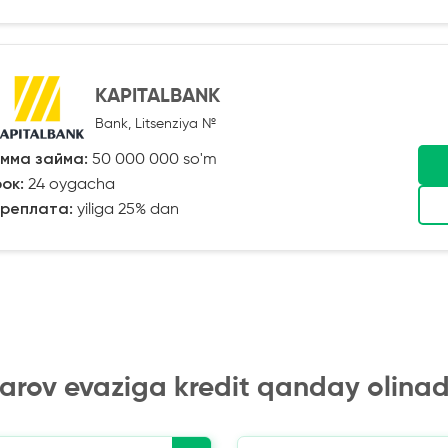
KAPITALBANK
Bank, Litsenziya №
мма займа:
50 000 000 so'm
ок:
24 oygacha
реплата:
yiliga 25% dan
arov evaziga kredit qanday olinad