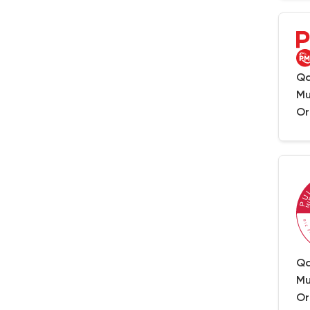
Qa
Mu
Or
Qa
Mu
Or