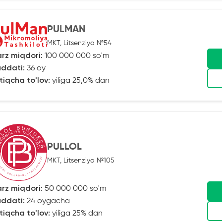
PULMAN
MKT, Litsenziya №54
rz miqdori:
100 000 000 so'm
ddati:
36 oy
tiqcha to'lov:
yiliga 25,0% dan
PULLOL
MKT, Litsenziya №105
rz miqdori:
50 000 000 so'm
ddati:
24 oygacha
tiqcha to'lov:
yiliga 25% dan