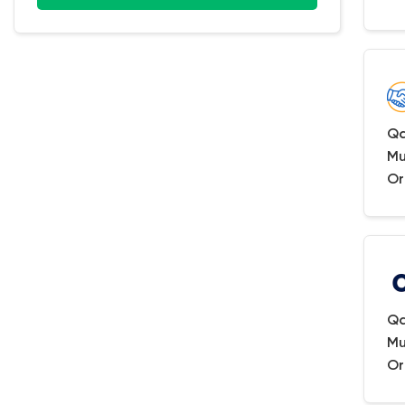
Qa
Mu
Or
Qa
Mu
Or