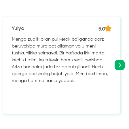
5.0
Yulya
Menga zudlik bilan pul kerak bo'lganda qarz
beruvchiga murojaat qilaman va u meni
tushkunlikka solmaydi. Bir haftada ikki marta
kechiktirdim, lekin keyin ham kredit berishadi.
Ariza har doim juda tez qabul qilinadi. Hech
qaerga borishning hojati yo'q. Men baxtliman,
menga hamma narsa yoqadi.