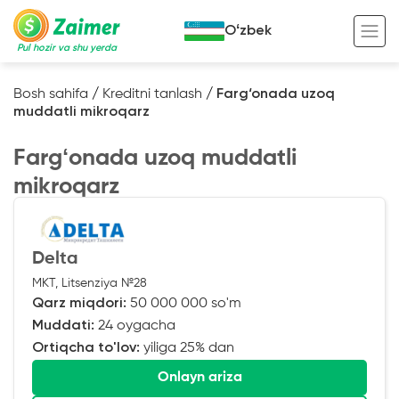
Oʻzbek
Pul hozir va shu yerda
Bosh sahifa
/
Kreditni tanlash
/
Farg‘onada uzoq
muddatli mikroqarz
Garov evaziga kredit
Fargʻonada uzoq muddatli
Avto garov evaziga kredit
mikroqarz
Ko’chmas mulk garov evaziga kredit
Foydali
Maxsus texnika garov evaziga kredit
Kreditingizning hayotiy tsikli
Delta
Kredit onlayn
Kalkulyator
MKT, Litsenziya №28
Tadbirkorlar uchun onlayn kredit
Qarz miqdori:
50 000 000 so'm
Muddati:
24 oygacha
O‘zini o‘zi band qilganlar uchun onlayn
kredit
Ortiqcha to'lov:
yiliga 25% dan
Onlayn ariza