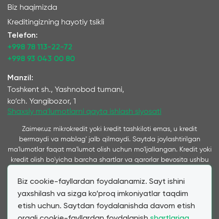
Biz haqimizda
Kreditingizning hayotiy tsikli
Telefon:
+998 78 113-22-72
+998 93 043 00 80
Manzil:
Toshkent sh., Yashnobod tumani,
ko‘ch. Yangibozor, 1
Shaxsiy ma'lumotlarni qayta ishlash siyosati
Zaimer.uz mikrokredit yoki kredit tashkiloti emas, u kredit
bermaydi va mablag' jalb qilmaydi. Saytda joylashtirilgan
ma'lumotlar faqat ma'lumot olish uchun mo'ljallangan. Kredit yoki
kredit olish bo'yicha barcha shartlar va qarorlar bevosita ushbu
xizmatlarni ko'rsatuvchi kompaniyalar tomonidan qabul qilinadi
Biz cookie-fayllardan foydalanamiz. Sayt ishini
va ushbu saytda taqdim etiladi. Ta’kidlash joizki, bizning
xizmatimiz orqali taqdim etilayotgan kredit va qarz shartlari
yaxshilash va sizga ko‘proq imkoniyatlar taqdim
mijozning bevosita murojaatiga ko‘ra hamkor mikromoliya
etish uchun. Saytdan foydalanishda davom etish
tashkilotlari va banklar tomonidan taqdim etilgan shartlarga
orqali cookie-fayllardan foydalanish
shartlariga