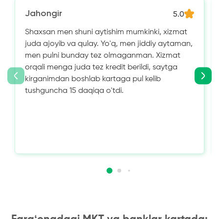
Jahongir
5.0
Shaxsan men shuni aytishim mumkinki, xizmat
juda ajoyib va ​​qulay. Yo'q, men jiddiy aytaman,
men pulni bunday tez olmaganman. Xizmat
orqali menga juda tez kredit berildi, saytga
kirganimdan boshlab kartaga pul kelib
tushguncha 15 daqiqa o'tdi.