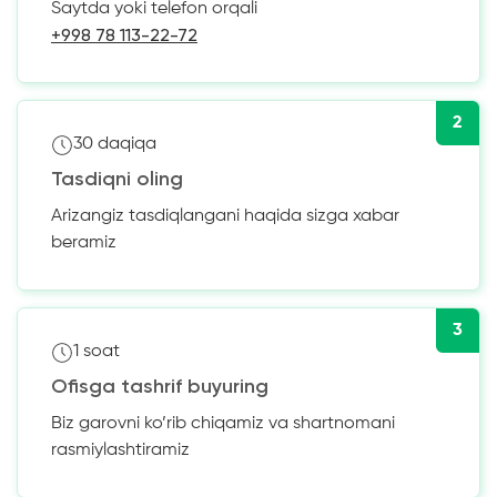
Saytda yoki telefon orqali
+998 78 113-22-72
2
30 daqiqa
Tasdiqni oling
Arizangiz tasdiqlangani haqida sizga xabar
beramiz
3
1 soat
Ofisga tashrif buyuring
Biz garovni ko’rib chiqamiz va shartnomani
rasmiylashtiramiz