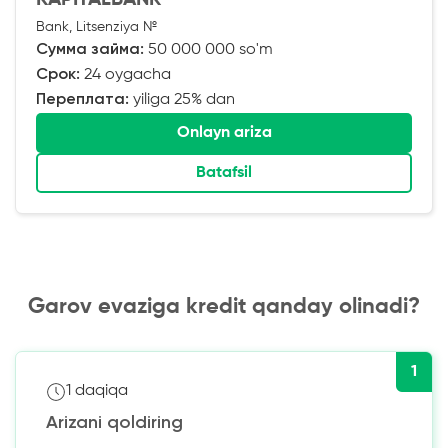
Bank, Litsenziya №
Сумма займа:
50 000 000 so'm
Срок:
24 oygacha
Переплата:
yiliga 25% dan
Onlayn ariza
Batafsil
Garov evaziga kredit qanday olinadi?
1
1 daqiqa
Arizani qoldiring