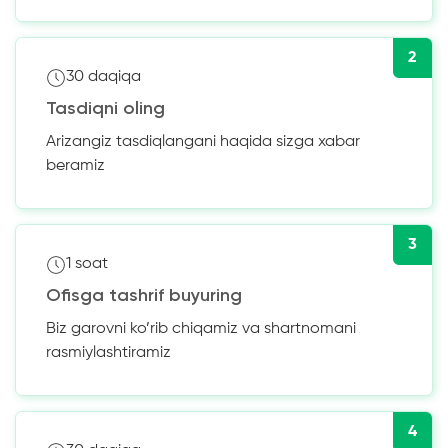
2
30 daqiqa
Tasdiqni oling
Arizangiz tasdiqlangani haqida sizga xabar
beramiz
3
1 soat
Ofisga tashrif buyuring
Biz garovni ko’rib chiqamiz va shartnomani
rasmiylashtiramiz
4