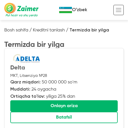
Oʻzbek
Pul hozir va shu yerda
Bosh sahifa
/
Kreditni tanlash
/
Termizda bir yilga
Garov evaziga kredit
Termizda bir yilga
Avto garov evaziga kredit
Ko’chmas mulk garov evaziga kredit
Foydali
Delta
Maxsus texnika garov evaziga kredit
Kreditingizning hayotiy tsikli
MKT, Litsenziya №28
Qarz miqdori:
50 000 000 so'm
Kredit onlayn
Kalkulyator
Muddati:
24 oygacha
Tadbirkorlar uchun onlayn kredit
Ortiqcha to'lov:
yiliga 25% dan
O‘zini o‘zi band qilganlar uchun onlayn
Onlayn ariza
kredit
Batafsil