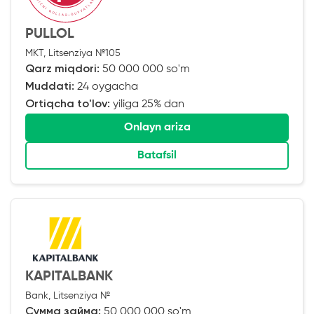
PULLOL
MKT, Litsenziya №105
Qarz miqdori:
50 000 000 so'm
Muddati:
24 oygacha
Ortiqcha to'lov:
yiliga 25% dan
Onlayn ariza
Batafsil
KAPITALBANK
Bank, Litsenziya №
Сумма займа:
50 000 000 so'm