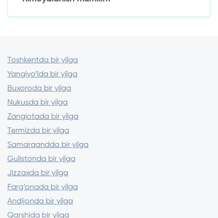
Litsenziyalangan mikromoliya tashkilotlari
Ehtiyot choralari:
Moliyaviy tashkilot litsenziyasini tekshirish
Mijozlar sharhlari tahlili
Shartnoma shartlarini sinchiklab o‘rganish
Toshkentda bir yilga
Yangiyo‘lda bir yilga
Buxoroda bir yilga
Nukusda bir yilga
Zangiotada bir yilga
Termizda bir yilga
Samarqandda bir yilga
Gulistonda bir yilga
Jizzaxda bir yilga
Farg‘onada bir yilga
Andijonda bir yilga
Qarshida bir yilga