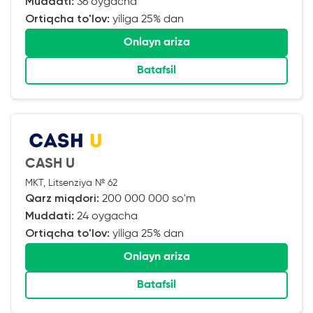
Muddati:
36 oygacha
Ortiqcha to'lov:
yiliga 25% dan
Onlayn ariza
Batafsil
CASH U
MKT, Litsenziya № 62
Qarz miqdori:
200 000 000 so'm
Muddati:
24 oygacha
Ortiqcha to'lov:
yiliga 25% dan
Onlayn ariza
Batafsil