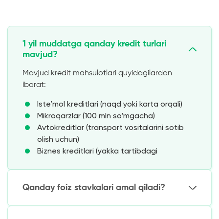
1 yil muddatga qanday kredit turlari
mavjud?
Mavjud kredit mahsulotlari quyidagilardan
iborat:
Iste’mol kreditlari (naqd yoki karta orqali)
Mikroqarzlar (100 mln so‘mgacha)
Avtokreditlar (transport vositalarini sotib
olish uchun)
Biznes kreditlari (yakka tartibdagi
tadbirkorlar uchun)
Qanday foiz stavkalari amal qiladi?
O‘rtacha bozor ko‘rsatkichlari: