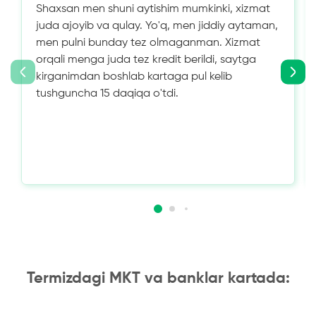
Shaxsan men shuni aytishim mumkinki, xizmat
juda ajoyib va ​​qulay. Yo'q, men jiddiy aytaman,
men pulni bunday tez olmaganman. Xizmat
orqali menga juda tez kredit berildi, saytga
kirganimdan boshlab kartaga pul kelib
tushguncha 15 daqiqa o'tdi.
Termizdagi MKT va banklar kartada: