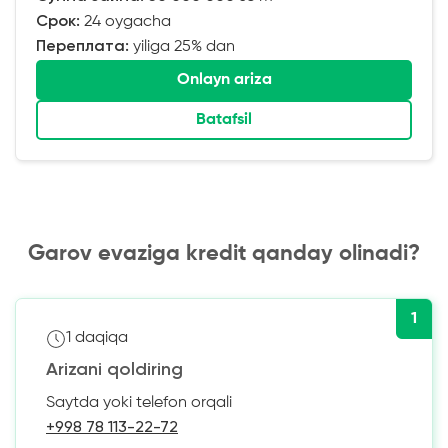
Срок:
24 oygacha
Переплата:
yiliga 25% dan
Onlayn ariza
Batafsil
Garov evaziga kredit qanday olinadi?
1
1 daqiqa
Arizani qoldiring
Saytda yoki telefon orqali
+998 78 113-22-72