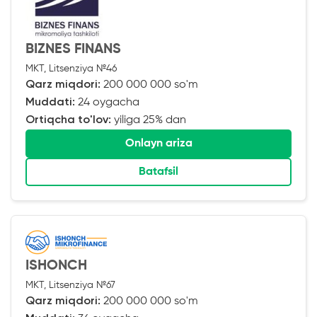
BIZNES FINANS
MKT, Litsenziya №46
Qarz miqdori:
200 000 000 so'm
Muddati:
24 oygacha
Ortiqcha to'lov:
yiliga 25% dan
Onlayn ariza
Batafsil
ISHONCH
MKT, Litsenziya №67
Qarz miqdori:
200 000 000 so'm