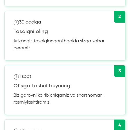
2
30 daqiqa
Tasdiqni oling
Arizangiz tasdiqlangani haqida sizga xabar
beramiz
3
1 soat
Ofisga tashrif buyuring
Biz garovni ko’rib chiqamiz va shartnomani
rasmiylashtiramiz
4