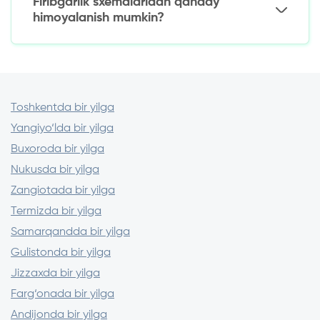
Firibgarlik sxemalaridan qanday
Yirik tijorat banklari
himoyalanish mumkin?
Litsenziyalangan mikromoliya tashkilotlari
Ehtiyot choralari:
Moliyaviy tashkilot litsenziyasini tekshirish
Mijozlar sharhlari tahlili
Shartnoma shartlarini sinchiklab o‘rganish
Toshkentda bir yilga
Yangiyo‘lda bir yilga
Buxoroda bir yilga
Nukusda bir yilga
Zangiotada bir yilga
Termizda bir yilga
Samarqandda bir yilga
Gulistonda bir yilga
Jizzaxda bir yilga
Farg‘onada bir yilga
Andijonda bir yilga