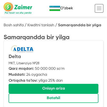
Oʻzbek
Pul hozir va shu yerda
Bosh sahifa
/
Kreditni tanlash
/
Samarqandda bir yilga
Garov evaziga kredit
Samarqandda bir yilga
Avto garov evaziga kredit
Ko’chmas mulk garov evaziga kredit
Foydali
Delta
Maxsus texnika garov evaziga kredit
Kreditingizning hayotiy tsikli
MKT, Litsenziya №28
Qarz miqdori:
50 000 000 so'm
Kredit onlayn
Kalkulyator
Muddati:
24 oygacha
Tadbirkorlar uchun onlayn kredit
Ortiqcha to'lov:
yiliga 25% dan
O‘zini o‘zi band qilganlar uchun onlayn
Onlayn ariza
kredit
Batafsil