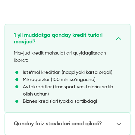
1 yil muddatga qanday kredit turlari
mavjud?
Mavjud kredit mahsulotlari quyidagilardan
iborat:
Iste’mol kreditlari (naqd yoki karta orqali)
Mikroqarzlar (100 mln so‘mgacha)
Avtokreditlar (transport vositalarini sotib
olish uchun)
Biznes kreditlari (yakka tartibdagi
tadbirkorlar uchun)
Qanday foiz stavkalari amal qiladi?