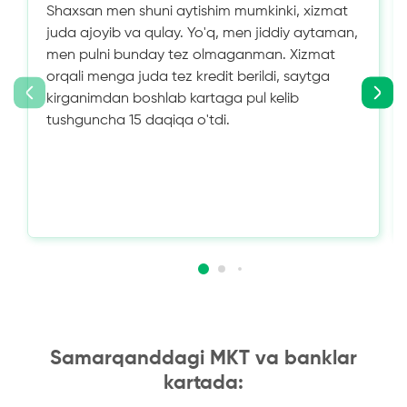
Shaxsan men shuni aytishim mumkinki, xizmat
juda ajoyib va ​​qulay. Yo'q, men jiddiy aytaman,
men pulni bunday tez olmaganman. Xizmat
orqali menga juda tez kredit berildi, saytga
kirganimdan boshlab kartaga pul kelib
tushguncha 15 daqiqa o'tdi.
Samarqanddagi MKT va banklar
kartada: