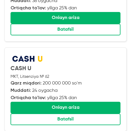
Muddati:
36 oygacha
Ortiqcha to'lov:
yiliga 25% dan
Onlayn ariza
Batafsil
CASH U
MKT, Litsenziya № 62
Qarz miqdori:
200 000 000 so'm
Muddati:
24 oygacha
Ortiqcha to'lov:
yiliga 25% dan
Onlayn ariza
Batafsil