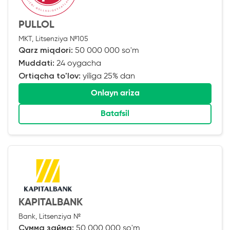
PULLOL
MKT, Litsenziya №105
Qarz miqdori:
50 000 000 so'm
Muddati:
24 oygacha
Ortiqcha to'lov:
yiliga 25% dan
Onlayn ariza
Batafsil
KAPITALBANK
Bank, Litsenziya №
Сумма займа:
50 000 000 so'm