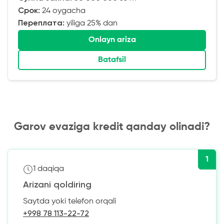
Срок:
24 oygacha
Переплата:
yiliga 25% dan
Onlayn ariza
Batafsil
Garov evaziga kredit qanday olinadi?
1
1 daqiqa
Arizani qoldiring
Saytda yoki telefon orqali
+998 78 113-22-72