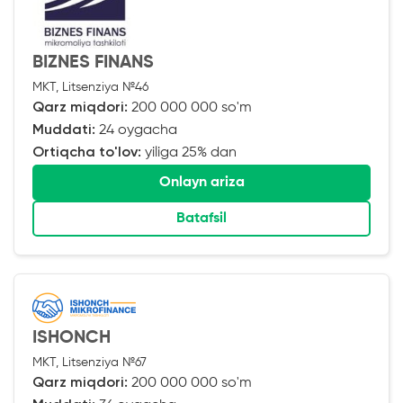
BIZNES FINANS
MKT, Litsenziya №46
Qarz miqdori:
200 000 000 so'm
Muddati:
24 oygacha
Ortiqcha to'lov:
yiliga 25% dan
Onlayn ariza
Batafsil
ISHONCH
MKT, Litsenziya №67
Qarz miqdori:
200 000 000 so'm