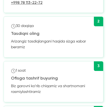
+998 78 113-22-72
2
30 daqiqa
Tasdiqni oling
Arizangiz tasdiqlangani haqida sizga xabar
beramiz
3
1 soat
Ofisga tashrif buyuring
Biz garovni ko’rib chiqamiz va shartnomani
rasmiylashtiramiz