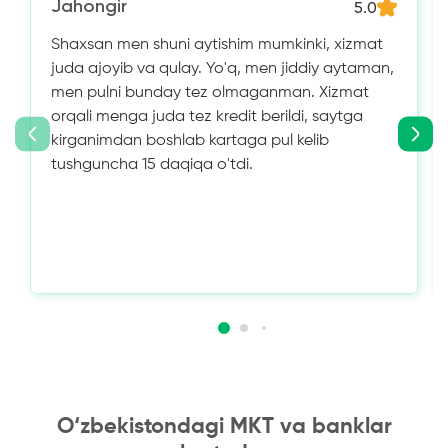
Jahongir
5.0
Shaxsan men shuni aytishim mumkinki, xizmat
juda ajoyib va ​​qulay. Yo'q, men jiddiy aytaman,
men pulni bunday tez olmaganman. Xizmat
orqali menga juda tez kredit berildi, saytga
kirganimdan boshlab kartaga pul kelib
tushguncha 15 daqiqa o'tdi.
O‘zbekistondagi MKT va banklar