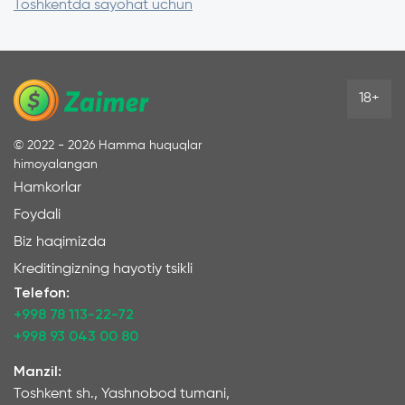
Toshkentda sayohat uchun
aniqlashtiring
Paketda sug‘urta mavjudligini tekshiring
18+
©
2022 - 2026
Hamma huquqlar
himoyalangan
Hamkorlar
Foydali
Biz haqimizda
Kreditingizning hayotiy tsikli
Telefon:
+998 78 113-22-72
+998 93 043 00 80
Manzil:
Toshkent sh., Yashnobod tumani,