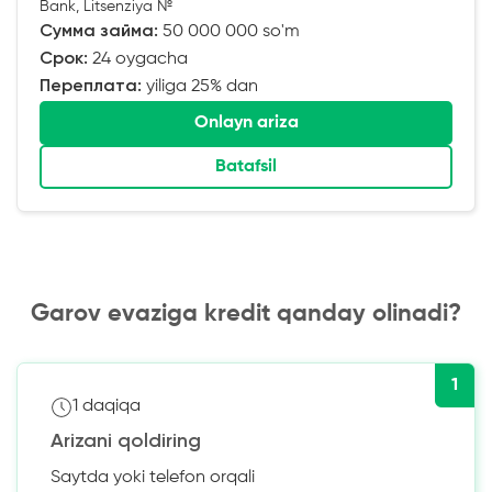
Bank, Litsenziya №
Сумма займа:
50 000 000 so'm
Срок:
24 oygacha
Переплата:
yiliga 25% dan
Onlayn ariza
Batafsil
Garov evaziga kredit qanday olinadi?
1
1 daqiqa
Arizani qoldiring
Saytda yoki telefon orqali