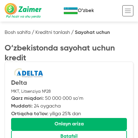
Oʻzbek
Pul hozir va shu yerda
Bosh sahifa
/
Kreditni tanlash
/
Sayohat uchun
Garov evaziga kredit
O‘zbekistonda sayohat uchun
Avto garov evaziga kredit
kredit
Ko’chmas mulk garov evaziga kredit
Foydali
Maxsus texnika garov evaziga kredit
Kreditingizning hayotiy tsikli
Delta
Kredit onlayn
Kalkulyator
MKT, Litsenziya №28
Qarz miqdori:
50 000 000 so'm
Tadbirkorlar uchun onlayn kredit
Muddati:
24 oygacha
Ortiqcha to'lov:
yiliga 25% dan
O‘zini o‘zi band qilganlar uchun onlayn
kredit
Onlayn ariza
Batafsil