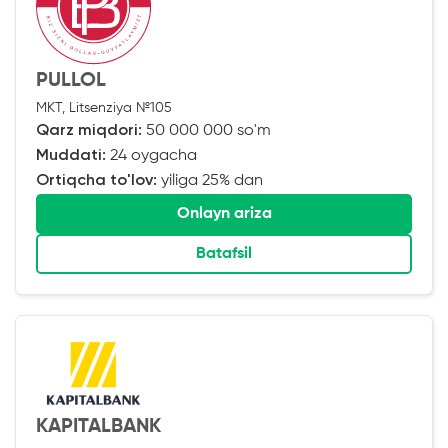
PULLOL
MKT, Litsenziya №105
Qarz miqdori:
50 000 000 so'm
Muddati:
24 oygacha
Ortiqcha to'lov:
yiliga 25% dan
Onlayn ariza
Batafsil
KAPITALBANK