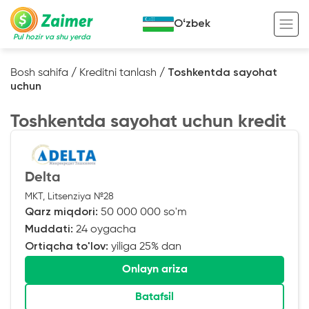
Oʻzbek
Pul hozir va shu yerda
Bosh sahifa
/
Kreditni tanlash
/
Toshkentda sayohat
uchun
Garov evaziga kredit
Toshkentda sayohat uchun kredit
Avto garov evaziga kredit
Ko’chmas mulk garov evaziga kredit
Foydali
Maxsus texnika garov evaziga kredit
Kreditingizning hayotiy tsikli
Delta
MKT, Litsenziya №28
Kredit onlayn
Kalkulyator
Qarz miqdori:
50 000 000 so'm
Tadbirkorlar uchun onlayn kredit
Muddati:
24 oygacha
Ortiqcha to'lov:
yiliga 25% dan
O‘zini o‘zi band qilganlar uchun onlayn
kredit
Onlayn ariza
Batafsil