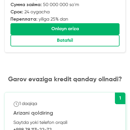
Сумма займа:
50 000 000 so'm
Срок:
24 oygacha
Переплата:
yiliga 25% dan
Onlayn ariza
Batafsil
Garov evaziga kredit qanday olinadi?
1
1 daqiqa
Arizani qoldiring
Saytda yoki telefon orqali
+998 78 113-22-72