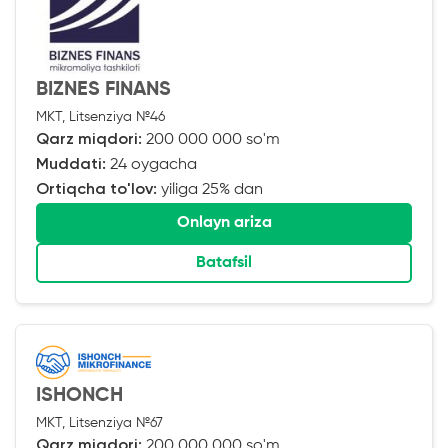
BIZNES FINANS
MKT, Litsenziya №46
Qarz miqdori:
200 000 000 so'm
Muddati:
24 oygacha
Ortiqcha to'lov:
yiliga 25% dan
Onlayn ariza
Batafsil
ISHONCH
MKT, Litsenziya №67
Qarz miqdori:
200 000 000 so'm