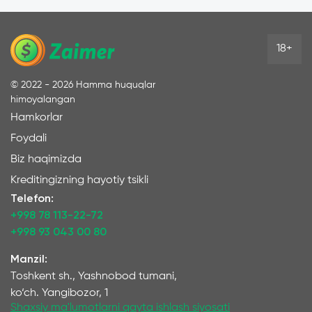
18+
©
2022 - 2026
Hamma huquqlar
himoyalangan
Hamkorlar
Foydali
Biz haqimizda
Kreditingizning hayotiy tsikli
Telefon:
+998 78 113-22-72
+998 93 043 00 80
Manzil:
Toshkent sh., Yashnobod tumani,
ko‘ch. Yangibozor, 1
Shaxsiy ma'lumotlarni qayta ishlash siyosati