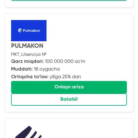
PULMAKON
MKT, Litsenziya №
Qarz miqdori:
100 000 000 so'm
Muddati:
18 oygacha
Ortiqcha to'lov:
yiliga 25% dan
Onlayn ariza
Batafsil