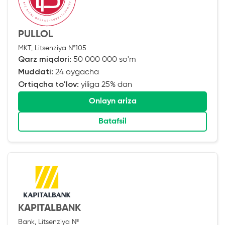
PULLOL
MKT, Litsenziya №105
Qarz miqdori:
50 000 000 so'm
Muddati:
24 oygacha
Ortiqcha to'lov:
yiliga 25% dan
Onlayn ariza
Batafsil
KAPITALBANK
Bank, Litsenziya №