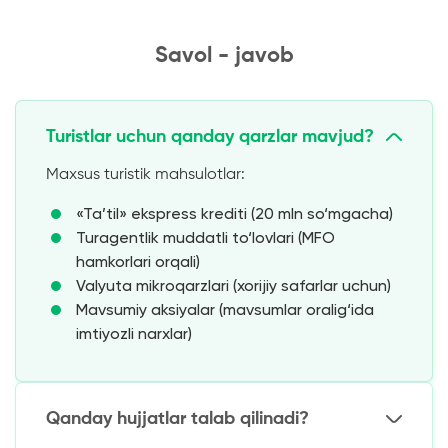
Savol - javob
Turistlar uchun qanday qarzlar mavjud?
Maxsus turistik mahsulotlar:
«Ta’til» ekspress krediti (20 mln so‘mgacha)
Turagentlik muddatli to‘lovlari (MFO
hamkorlari orqali)
Valyuta mikroqarzlari (xorijiy safarlar uchun)
Mavsumiy aksiyalar (mavsumlar oralig‘ida
imtiyozli narxlar)
Qanday hujjatlar talab qilinadi?