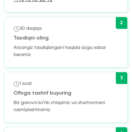
2
30 daqiqa
Tasdiqni oling
Arizangiz tasdiqlangani haqida sizga xabar
beramiz
3
1 soat
Ofisga tashrif buyuring
Biz garovni ko’rib chiqamiz va shartnomani
rasmiylashtiramiz