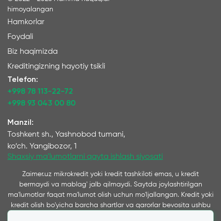
himoyalangan
Hamkorlar
Foydali
Biz haqimizda
Kreditingizning hayotiy tsikli
Telefon:
+998 78 113-22-72
+998 93 043 00 80
Manzil:
Toshkent sh., Yashnobod tumani,
ko‘ch. Yangibozor, 1
Shaxsiy ma'lumotlarni qayta ishlash siyosati
Zaimer.uz mikrokredit yoki kredit tashkiloti emas, u kredit
bermaydi va mablag' jalb qilmaydi. Saytda joylashtirilgan
ma'lumotlar faqat ma'lumot olish uchun mo'ljallangan. Kredit yoki
kredit olish bo'yicha barcha shartlar va qarorlar bevosita ushbu
xizmatlarni ko'rsatuvchi kompaniyalar tomonidan qabul qilinadi