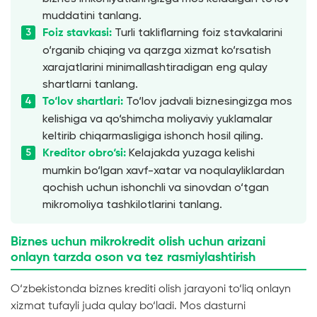
muddatini tanlang.
Turli takliflarning foiz stavkalarini
Foiz stavkasi:
o‘rganib chiqing va qarzga xizmat ko‘rsatish
xarajatlarini minimallashtiradigan eng qulay
shartlarni tanlang.
To‘lov jadvali biznesingizga mos
To‘lov shartlari:
kelishiga va qo‘shimcha moliyaviy yuklamalar
keltirib chiqarmasligiga ishonch hosil qiling.
Kelajakda yuzaga kelishi
Kreditor obro‘si:
mumkin bo‘lgan xavf-xatar va noqulayliklardan
qochish uchun ishonchli va sinovdan o‘tgan
mikromoliya tashkilotlarini tanlang.
Biznes uchun mikrokredit olish uchun arizani
onlayn tarzda oson va tez rasmiylashtirish
O‘zbekistonda biznes krediti olish jarayoni to‘liq onlayn
xizmat tufayli juda qulay bo‘ladi. Mos dasturni