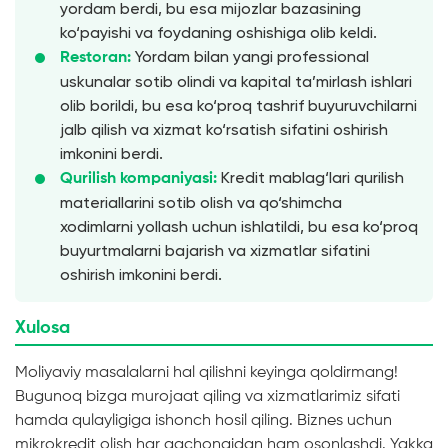
yordam berdi, bu esa mijozlar bazasining
ko‘payishi va foydaning oshishiga olib keldi.
Yordam bilan yangi professional
Restoran:
uskunalar sotib olindi va kapital ta’mirlash ishlari
olib borildi, bu esa ko‘proq tashrif buyuruvchilarni
jalb qilish va xizmat ko‘rsatish sifatini oshirish
imkonini berdi.
Kredit mablag‘lari qurilish
Qurilish kompaniyasi:
materiallarini sotib olish va qo‘shimcha
xodimlarni yollash uchun ishlatildi, bu esa ko‘proq
buyurtmalarni bajarish va xizmatlar sifatini
oshirish imkonini berdi.
Xulosa
Moliyaviy masalalarni hal qilishni keyinga qoldirmang!
Bugunoq bizga murojaat qiling va xizmatlarimiz sifati
hamda qulayligiga ishonch hosil qiling. Biznes uchun
mikrokredit olish har qachongidan ham osonlashdi. Yakka