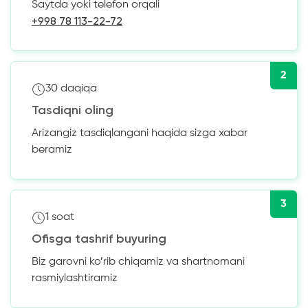
Saytda yoki telefon orqali
+998 78 113-22-72
2
30 daqiqa
Tasdiqni oling
Arizangiz tasdiqlangani haqida sizga xabar
beramiz
3
1 soat
Ofisga tashrif buyuring
Biz garovni ko’rib chiqamiz va shartnomani
rasmiylashtiramiz