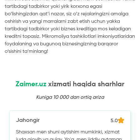
tartibdagi tadbirkor yoki yirik korxona egasi
bo‘lishingizdan qat’i nazar, siz o‘z rejalaringizni amalga
oshirish va yangi marralarni zabt etish uchun yakka
tartibdagi tadbirkor yoki biznes kreditiga mos keladigan
kreditni topasiz. Mikromoliya tashkilotlari imkoniyatlaridan
foydalaning va bugunoq biznesingizning barqaror
o‘sishini ta’minlang!
Zaimer.uz
xizmati haqida sharhlar
Kuniga 10 000 dan ortiq ariza
Jahongir
5.0
Shaxsan men shuni aytishim mumkinki, xizmat
juda ajoyib va ​​qulay. Yo'q, men jiddiy aytaman,