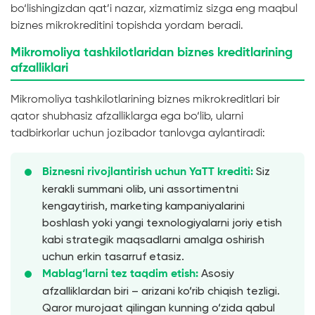
bo‘lishingizdan qat’i nazar, xizmatimiz sizga eng maqbul
biznes mikrokreditini topishda yordam beradi.
Mikromoliya tashkilotlaridan biznes kreditlarining
afzalliklari
Mikromoliya tashkilotlarining biznes mikrokreditlari bir
qator shubhasiz afzalliklarga ega bo‘lib, ularni
tadbirkorlar uchun jozibador tanlovga aylantiradi:
Siz
Biznesni rivojlantirish uchun YaTT krediti:
kerakli summani olib, uni assortimentni
kengaytirish, marketing kampaniyalarini
boshlash yoki yangi texnologiyalarni joriy etish
kabi strategik maqsadlarni amalga oshirish
uchun erkin tasarruf etasiz.
Asosiy
Mablag‘larni tez taqdim etish:
afzalliklardan biri – arizani ko‘rib chiqish tezligi.
Qaror murojaat qilingan kunning o‘zida qabul