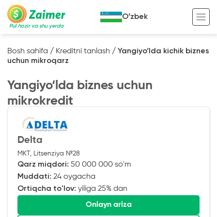
Oʻzbek
Pul hozir va shu yerda
Bosh sahifa
/
Kreditni tanlash
/
Yangiyo‘lda kichik biznes
uchun mikroqarz
Garov evaziga kredit
Yangiyo‘lda biznes uchun
Avto garov evaziga kredit
mikrokredit
Ko’chmas mulk garov evaziga kredit
Foydali
Maxsus texnika garov evaziga kredit
Kreditingizning hayotiy tsikli
Delta
Kredit onlayn
Kalkulyator
MKT, Litsenziya №28
Tadbirkorlar uchun onlayn kredit
Qarz miqdori:
50 000 000 so'm
Muddati:
24 oygacha
O‘zini o‘zi band qilganlar uchun onlayn
kredit
Ortiqcha to'lov:
yiliga 25% dan
Onlayn ariza