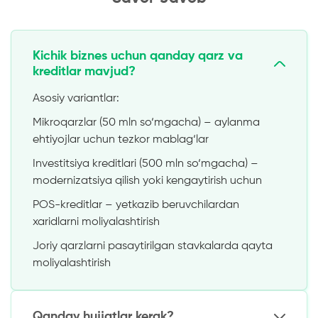
Kichik biznes uchun qanday qarz va
kreditlar mavjud?
Asosiy variantlar:
Mikroqarzlar (50 mln so‘mgacha) – aylanma
ehtiyojlar uchun tezkor mablag‘lar
Investitsiya kreditlari (500 mln so‘mgacha) –
modernizatsiya qilish yoki kengaytirish uchun
POS-kreditlar – yetkazib beruvchilardan
xaridlarni moliyalashtirish
Joriy qarzlarni pasaytirilgan stavkalarda qayta
moliyalashtirish
Qanday hujjatlar kerak?