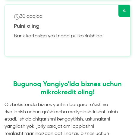
4
30 daqiqa
Pulni oling
Bank kartasiga yoki naqd pul ko’rinishida
Bugunoq Yangiyo‘lda biznes uchun
mikrokredit oling!
O‘zbekistonda biznes yuritish barqaror o‘sish va
rivojlanish uchun qo‘shimcha moliyalashtirishni talab
etadi. Ishlab chiqarishni kengaytirish, uskunalarni
yangilash yoki joriy xarajatlarni qoplashni
rejalashtirganingizdan qat’i nazar, biznes uchun