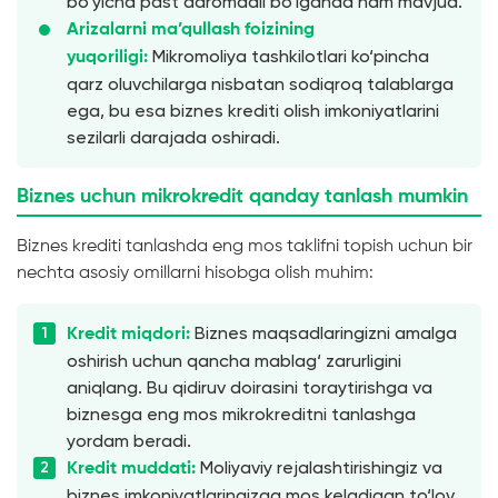
bo‘yicha past daromadli bo‘lganda ham mavjud.
Arizalarni ma’qullash foizining
Mikromoliya tashkilotlari ko‘pincha
yuqoriligi:
qarz oluvchilarga nisbatan sodiqroq talablarga
ega, bu esa biznes krediti olish imkoniyatlarini
sezilarli darajada oshiradi.
Biznes uchun mikrokredit qanday tanlash mumkin
Biznes krediti tanlashda eng mos taklifni topish uchun bir
nechta asosiy omillarni hisobga olish muhim:
Biznes maqsadlaringizni amalga
Kredit miqdori:
oshirish uchun qancha mablag‘ zarurligini
aniqlang. Bu qidiruv doirasini toraytirishga va
biznesga eng mos mikrokreditni tanlashga
yordam beradi.
Moliyaviy rejalashtirishingiz va
Kredit muddati:
biznes imkoniyatlaringizga mos keladigan to‘lov