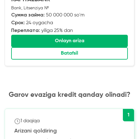
Bank, Litsenziya №
Сумма займа:
50 000 000 so'm
Срок:
24 oygacha
Переплата:
yiliga 25% dan
Onlayn ariza
Batafsil
Garov evaziga kredit qanday olinadi?
1
1 daqiqa
Arizani qoldiring