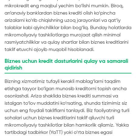
mikrokredit eng maqbul yechim bo‘lishi mumkin. Biroq,
an’anaviy banklardan biznes krediti olish ko‘pincha
arizalarni ko‘rib chiqishning uzoq jarayonlari va qat’iy
talablar kabi qiyinchiliklar bilan bog‘liq. Bunday holatlarda
mikromoliyaviy tashkilotlarga murojaat qilish minimal
rasmiyatchiliklar va qulay shartlar bilan biznes kreditlarini
taklif etuvchi ajoyib muqobil hisoblanadi.
Biznes uchun kredit dasturlarini qulay va samarali
qidirish
Bizning xizmatimiz tufayli kerakli mablag‘larni taqdim
etishga tayyor bo‘lgan munosib kreditorni topish ancha
osonlashdi. Ariza shaklida biznes krediti summasi va
istalgan to‘lov muddatini ko‘rsating, shunda tizimimiz siz
uchun eng foydali takliflarni tanlaydi. Biz faoliyatning turli
sohalari uchun biznes kreditlarini taklif qiluvchi turli
mikromoliyaviy tashkilotlar bilan hamkorlik qilamiz. Yakka
tartibdagi tadbirkor (YaTT) yoki o‘rta biznes egasi