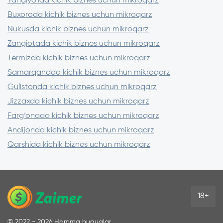
Yangiyo‘lda kichik biznes uchun mikroqarz
punktga pasaytiradi
Kompaniya kredit tarixini tekshiring –
Buxoroda kichik biznes uchun mikroqarz
tasdiqlash shartlariga ta’sir qiladi
Nukusda kichik biznes uchun mikroqarz
Zangiotada kichik biznes uchun mikroqarz
Termizda kichik biznes uchun mikroqarz
Samarqandda kichik biznes uchun mikroqarz
Gulistonda kichik biznes uchun mikroqarz
Jizzaxda kichik biznes uchun mikroqarz
Farg‘onada kichik biznes uchun mikroqarz
Andijonda kichik biznes uchun mikroqarz
Qarshida kichik biznes uchun mikroqarz
18+
©
2022 - 2026
Hamma huquqlar