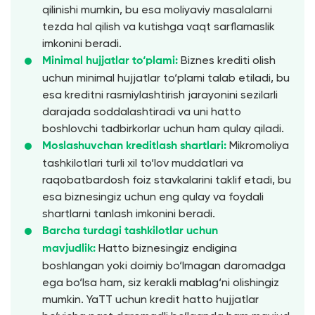
qilinishi mumkin, bu esa moliyaviy masalalarni
tezda hal qilish va kutishga vaqt sarflamaslik
imkonini beradi.
Biznes krediti olish
Minimal hujjatlar to‘plami:
uchun minimal hujjatlar to‘plami talab etiladi, bu
esa kreditni rasmiylashtirish jarayonini sezilarli
darajada soddalashtiradi va uni hatto
boshlovchi tadbirkorlar uchun ham qulay qiladi.
Mikromoliya
Moslashuvchan kreditlash shartlari:
tashkilotlari turli xil to‘lov muddatlari va
raqobatbardosh foiz stavkalarini taklif etadi, bu
esa biznesingiz uchun eng qulay va foydali
shartlarni tanlash imkonini beradi.
Barcha turdagi tashkilotlar uchun
Hatto biznesingiz endigina
mavjudlik:
boshlangan yoki doimiy bo‘lmagan daromadga
ega bo‘lsa ham, siz kerakli mablag‘ni olishingiz
mumkin. YaTT uchun kredit hatto hujjatlar