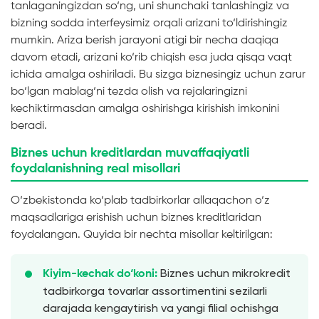
tanlaganingizdan so‘ng, uni shunchaki tanlashingiz va
bizning sodda interfeysimiz orqali arizani to‘ldirishingiz
mumkin. Ariza berish jarayoni atigi bir necha daqiqa
davom etadi, arizani ko‘rib chiqish esa juda qisqa vaqt
ichida amalga oshiriladi. Bu sizga biznesingiz uchun zarur
bo‘lgan mablag‘ni tezda olish va rejalaringizni
kechiktirmasdan amalga oshirishga kirishish imkonini
beradi.
Biznes uchun kreditlardan muvaffaqiyatli
foydalanishning real misollari
O‘zbekistonda ko‘plab tadbirkorlar allaqachon o‘z
maqsadlariga erishish uchun biznes kreditlaridan
foydalangan. Quyida bir nechta misollar keltirilgan:
Biznes uchun mikrokredit
Kiyim-kechak do‘koni:
tadbirkorga tovarlar assortimentini sezilarli
darajada kengaytirish va yangi filial ochishga