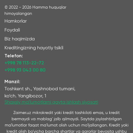
©
2022 - 2026
Hamma huquqlar
himoyalangan
Hamkorlar
Foydali
Biz haqimizda
Kreditingizning hayotiy tsikli
Telefon:
+998 78 113-22-72
+998 93 043 00 80
Manzil:
Toshkent sh., Yashnobod tumani,
ko‘ch. Yangibozor, 1
Shaxsiy ma'lumotlarni qayta ishlash siyosati
Zaimer.uz mikrokredit yoki kredit tashkiloti emas, u kredit
bermaydi va mablag' jalb qilmaydi. Saytda joylashtirilgan
ma'lumotlar faqat ma'lumot olish uchun mo'ljallangan. Kredit yoki
kredit olish bo'yicha barcha shartlar va qarorlar bevosita ushbu