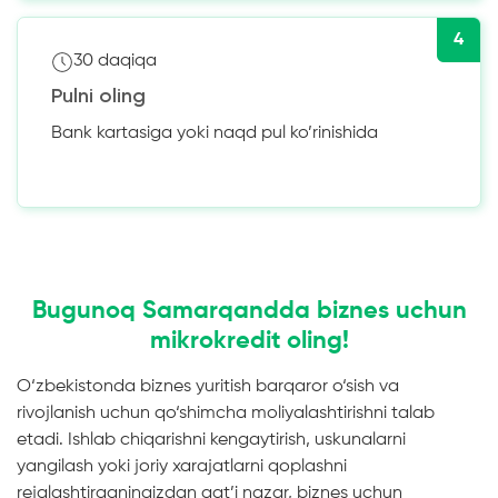
4
30 daqiqa
Pulni oling
Bank kartasiga yoki naqd pul ko’rinishida
Bugunoq Samarqandda biznes uchun
mikrokredit oling!
O‘zbekistonda biznes yuritish barqaror o‘sish va
rivojlanish uchun qo‘shimcha moliyalashtirishni talab
etadi. Ishlab chiqarishni kengaytirish, uskunalarni
yangilash yoki joriy xarajatlarni qoplashni
rejalashtirganingizdan qat’i nazar, biznes uchun