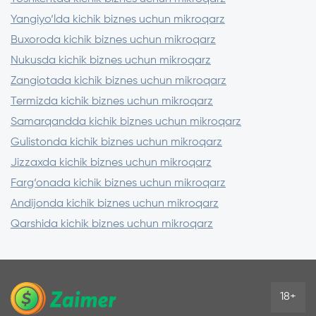
Garovdan foydalaning – foiz stavkasini 3-5
Yangiyo‘lda kichik biznes uchun mikroqarz
punktga pasaytiradi
Kompaniya kredit tarixini tekshiring –
Buxoroda kichik biznes uchun mikroqarz
tasdiqlash shartlariga ta’sir qiladi
Nukusda kichik biznes uchun mikroqarz
Zangiotada kichik biznes uchun mikroqarz
Termizda kichik biznes uchun mikroqarz
Samarqandda kichik biznes uchun mikroqarz
Gulistonda kichik biznes uchun mikroqarz
Jizzaxda kichik biznes uchun mikroqarz
Farg‘onada kichik biznes uchun mikroqarz
Andijonda kichik biznes uchun mikroqarz
Qarshida kichik biznes uchun mikroqarz
18+