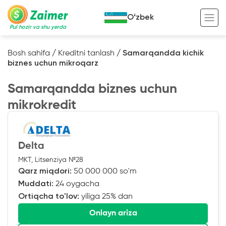
Oʻzbek
Pul hozir va shu yerda
Bosh sahifa
/
Kreditni tanlash
/
Samarqandda kichik
biznes uchun mikroqarz
Garov evaziga kredit
Samarqandda biznes uchun
Avto garov evaziga kredit
mikrokredit
Ko’chmas mulk garov evaziga kredit
Foydali
Maxsus texnika garov evaziga kredit
Kreditingizning hayotiy tsikli
Delta
Kredit onlayn
Kalkulyator
MKT, Litsenziya №28
Tadbirkorlar uchun onlayn kredit
Qarz miqdori:
50 000 000 so'm
Muddati:
24 oygacha
O‘zini o‘zi band qilganlar uchun onlayn
kredit
Ortiqcha to'lov:
yiliga 25% dan
Onlayn ariza