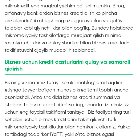
mikrokredit eng maqbul yechim bo‘lishi mumkin. Biroq,
an’anaviy banklardan biznes krediti olish ko‘pincha
arizalarni ko‘rib chiqishning uzoq jarayonlari va qat’iy
talablar kabi qiyinchiliklar bilan bog‘liq. Bunday holatlarda
mikromoliyaviy tashkilotlarga murojaat qilish minimal
rasmiyatchiliklar va qulay shartlar bilan biznes kreditlarini
taklif etuvchi ajoyib muqobil hisoblanadi.
Biznes uchun kredit dasturlarini qulay va samarali
qidirish
Bizning xizmatimiz tufayli kerakli mablag‘larni taqdim
etishga tayyor bo‘lgan munosib kreditorni topish ancha
osonlashdi. Ariza shaklida biznes krediti summasi va
istalgan to‘lov muddatini ko‘rsating, shunda tizimimiz siz
uchun eng foydali takliflarni tanlaydi. Biz faoliyatning turli
sohalari uchun biznes kreditlarini taklif qiluvchi turli
mikromoliyaviy tashkilotlar bilan hamkorlik qilamiz. Yakka
tartibdagi tadbirkor (YaTT) yoki o‘rta biznes egasi