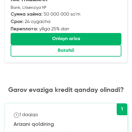
Bank, Litsenziya №
Сумма займа:
50 000 000 so'm
Срок:
24 oygacha
Переплата:
yiliga 25% dan
Onlayn ariza
Batafsil
Garov evaziga kredit qanday olinadi?
1
1 daqiqa
Arizani qoldiring