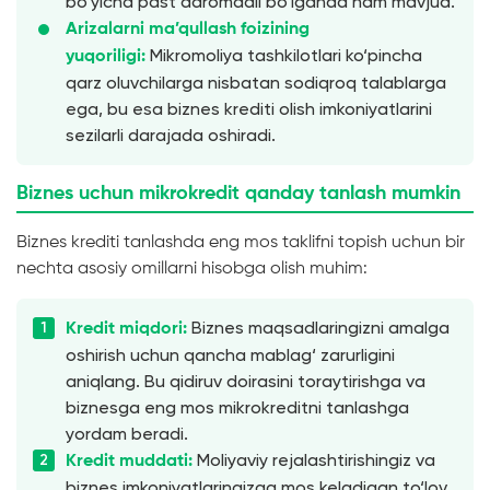
bo‘yicha past daromadli bo‘lganda ham mavjud.
Arizalarni ma’qullash foizining
Mikromoliya tashkilotlari ko‘pincha
yuqoriligi:
qarz oluvchilarga nisbatan sodiqroq talablarga
ega, bu esa biznes krediti olish imkoniyatlarini
sezilarli darajada oshiradi.
Biznes uchun mikrokredit qanday tanlash mumkin
Biznes krediti tanlashda eng mos taklifni topish uchun bir
nechta asosiy omillarni hisobga olish muhim:
Biznes maqsadlaringizni amalga
Kredit miqdori:
oshirish uchun qancha mablag‘ zarurligini
aniqlang. Bu qidiruv doirasini toraytirishga va
biznesga eng mos mikrokreditni tanlashga
yordam beradi.
Moliyaviy rejalashtirishingiz va
Kredit muddati:
biznes imkoniyatlaringizga mos keladigan to‘lov