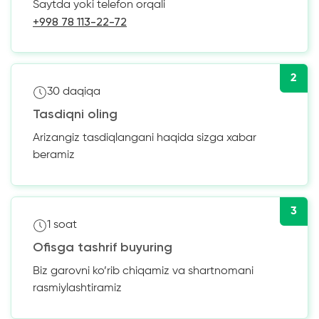
Saytda yoki telefon orqali
+998 78 113-22-72
2
30 daqiqa
Tasdiqni oling
Arizangiz tasdiqlangani haqida sizga xabar
beramiz
3
1 soat
Ofisga tashrif buyuring
Biz garovni ko’rib chiqamiz va shartnomani
rasmiylashtiramiz