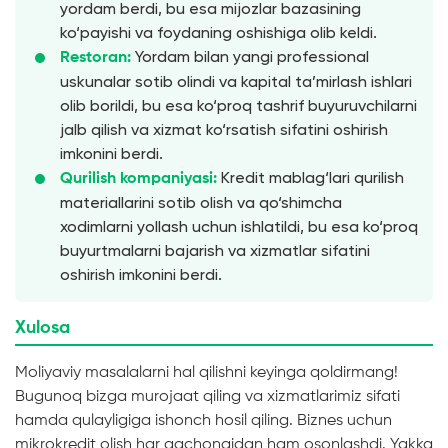
yordam berdi, bu esa mijozlar bazasining
ko‘payishi va foydaning oshishiga olib keldi.
Yordam bilan yangi professional
Restoran:
uskunalar sotib olindi va kapital ta’mirlash ishlari
olib borildi, bu esa ko‘proq tashrif buyuruvchilarni
jalb qilish va xizmat ko‘rsatish sifatini oshirish
imkonini berdi.
Kredit mablag‘lari qurilish
Qurilish kompaniyasi:
materiallarini sotib olish va qo‘shimcha
xodimlarni yollash uchun ishlatildi, bu esa ko‘proq
buyurtmalarni bajarish va xizmatlar sifatini
oshirish imkonini berdi.
Xulosa
Moliyaviy masalalarni hal qilishni keyinga qoldirmang!
Bugunoq bizga murojaat qiling va xizmatlarimiz sifati
hamda qulayligiga ishonch hosil qiling. Biznes uchun
mikrokredit olish har qachongidan ham osonlashdi. Yakka