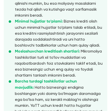
qilinishi mumkin, bu esa moliyaviy masalalarni
tezda hal qilish va kutishga vaqt sarflamaslik
imkonini beradi.
Biznes krediti olish
Minimal hujjatlar to‘plami:
uchun minimal hujjatlar to‘plami talab etiladi, bu
esa kreditni rasmiylashtirish jarayonini sezilarli
darajada soddalashtiradi va uni hatto
boshlovchi tadbirkorlar uchun ham qulay qiladi.
Mikromoliya
Moslashuvchan kreditlash shartlari:
tashkilotlari turli xil to‘lov muddatlari va
raqobatbardosh foiz stavkalarini taklif etadi, bu
esa biznesingiz uchun eng qulay va foydali
shartlarni tanlash imkonini beradi.
Barcha turdagi tashkilotlar uchun
Hatto biznesingiz endigina
mavjudlik:
boshlangan yoki doimiy bo‘lmagan daromadga
ega bo‘lsa ham, siz kerakli mablag‘ni olishingiz
mumkin. YaTT uchun kredit hatto hujjatlar