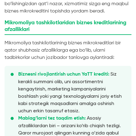
bo‘lishingizdan qat’i nazar, xizmatimiz sizga eng maqbul
biznes mikrokreditini topishda yordam beradi.
Mikromoliya tashkilotlaridan biznes kreditlarining
afzalliklari
Mikromoliya tashkilotlarining biznes mikrokreditlari bir
qator shubhasiz afzalliklarga ega bo‘lib, ularni
tadbirkorlar uchun jozibador tanlovga aylantiradi:
Siz
Biznesni rivojlantirish uchun YaTT krediti:
kerakli summani olib, uni assortimentni
kengaytirish, marketing kampaniyalarini
boshlash yoki yangi texnologiyalarni joriy etish
kabi strategik maqsadlarni amalga oshirish
uchun erkin tasarruf etasiz.
Asosiy
Mablag‘larni tez taqdim etish:
afzalliklardan biri – arizani ko‘rib chiqish tezligi.
Qaror murojaat qilingan kunning o‘zida qabul