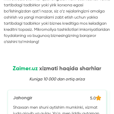
tartibdagi tadbirkor yoki yirik korxona egasi
bo‘lishingizdan qat’i nazar, siz o‘z rejalaringizni amalga
oshirish va yangi marralarni zabt etish uchun yakka
tartibdagi tadbirkor yoki biznes kreditiga mos keladigan
kreditni topasiz. Mikromoliya tashkilotlari imkoniyatlaridan
foydalaning va bugunoq biznesingizning barqaror
o‘sishini ta’minlang!
Zaimer.uz
xizmati haqida sharhlar
Kuniga 10 000 dan ortiq ariza
Jahongir
5.0
Shaxsan men shuni aytishim mumkinki, xizmat
juda ajoyib va ​​qulay. Yo'q, men jiddiy aytaman,