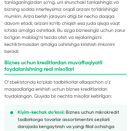
tanlaganingizdan so‘ng, uni shunchaki tanlashingiz va
bizning sodda interfeysimiz orqali arizani to‘ldirishingiz
mumkin. Ariza berish jarayoni atigi bir necha daqiqa
davom etadi, arizani ko‘rib chiqish esa juda qisqa vaqt
ichida amalga oshiriladi. Bu sizga biznesingiz uchun zarur
bo‘lgan mablag‘ni tezda olish va rejalaringizni
kechiktirmasdan amalga oshirishga kirishish imkonini
beradi.
Biznes uchun kreditlardan muvaffaqiyatli
foydalanishning real misollari
O‘zbekistonda ko‘plab tadbirkorlar allaqachon o‘z
maqsadlariga erishish uchun biznes kreditlaridan
foydalangan. Quyida bir nechta misollar keltirilgan:
Biznes uchun mikrokredit
Kiyim-kechak do‘koni:
tadbirkorga tovarlar assortimentini sezilarli
darajada kengaytirish va yangi filial ochishga